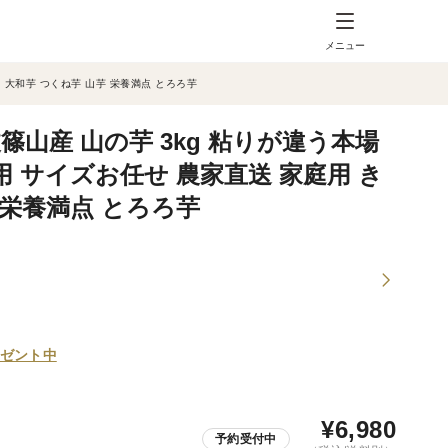
メニュー
 大和芋 つくね芋 山芋 栄養満点 とろろ芋
篠山産 山の芋 3kg 粘りが違う本場
用 サイズお任せ 農家直送 家庭用 き
 栄養満点 とろろ芋
ゼント中
¥
6,980
予約受付中