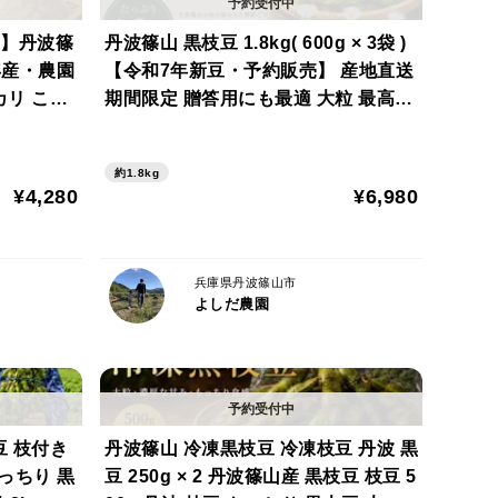
立ちます。
約】丹波篠
丹波篠山 黒枝豆 1.8kg( 600g × 3袋 )
6年産・農園
【令和7年新豆・予約販売】 産地直送
カリ こし
期間限定 贈答用にも最適 大粒 最高級
 兵庫県
さや 枝豆 毎年完売 今しか味わえない
丹波篠山の黒枝豆 数量限定
約1.8kg
¥4,280
¥6,980
に良い食材として昔から食べられてきました。
兵庫県丹波篠山市
よしだ農園
嬉しい栄養が詰まっています。
豆 枝付き
丹波篠山 冷凍黒枝豆 冷凍枝豆 丹波 黒
もっちり 黒
豆 250g × 2 丹波篠山産 黒枝豆 枝豆 5