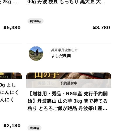
2kg 黒
00g 丹波 枝豆 もっちり 黒大豆 大粒
とで、粘りと旨みがしっかりとした芋になります。
丹波篠山黒
波部黒 丹波黒 高級 黒大豆枝豆 さや
本場 先行予約
約500g
¥5,380
¥3,780
いとても手間のかかる作物です。
兵庫県丹波篠山市
ます。
よしだ農園
0g よし
す。
酵にんにく
【贈答用・秀品・R8年産 先行予約開
にんにく
始】丹波篠山 山の芋 3kg 箸で持てる
粘り とろろご飯が絶品 丹波篠山産
(数量限定セット) きりいも つくね芋
力です。
山芋 栄養満点 とろろ芋 ギフト お歳暮
¥2,180
約3kg
ギフト