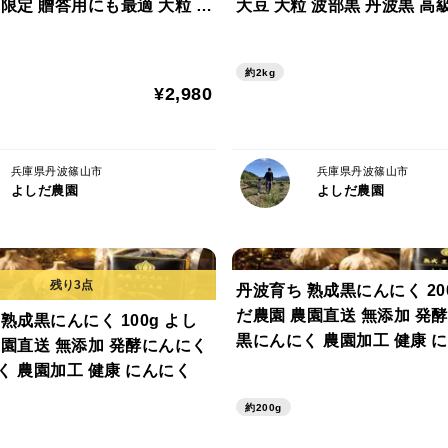
間限定 贈答用にも最適 大粒 最
大豆 大粒 波部黒 丹波黒 高級 
ミネラル豊富な丹波篠山の土壌で育てるこ
や 枝豆 毎年完売 今しか味わえ
大豆枝豆 枝付き 贈答品 束 
波篠山黒枝豆 数量限定 丹波
枝豆 枝豆 丹波 黒豆
■ 手間のかかる栽培
約2kg
¥2,980
山の芋は1つの種芋から1つしか収穫できな
植え付けから収穫まで約8か月。
兵庫県丹波篠山市
兵庫県丹波篠山市
土づくりから丁寧に行い、大切に育ててい
よしだ農園
よしだ農園
■ 一つ一つ手作業で収穫
収穫はすべて手作業。
丹波育ち 熟成黒にんにく 20
芋を傷つけないよう丁寧に掘り上げていま
だ農園 農園直送 無添加 発
熟成黒にんにく 100g よし
黒にんにく 農園加工 健康 
農園直送 無添加 発酵にんにく
おすすめの食べ方
く 農園加工 健康 にんにく
丹波篠山の山の芋は料理の幅が広いのも魅
約200g