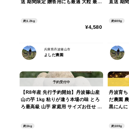
送 期間限定 贈答用にも最適 大粒 最高
直送 期
級 さや 枝豆 毎年完売 丹波 枝豆 丹波
高級 さ
篠山黒枝豆 数量限定
ない 丹
約1.2kg
約600g
¥4,580
兵庫県丹波篠山市
よしだ農園
【R8年産 先行予約開始】丹波篠山産
丹波育ち 
山の芋 1kg 粘りが違う本場の味 とろ
だ農園 
ろ最高級 山芋 家庭用 サイズお任せ 農
黒にんに
家直送 家庭用 きりいも 大和芋 つくね
芋 山芋 栄養満点 とろろ芋
約1kg
約100g