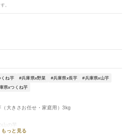
ます。
つくね芋
兵庫県x野菜
兵庫県x長芋
兵庫県x山芋
庫県xつくね芋
芋（大きさお任せ・家庭用）3kg
の山の芋
もっと見る
土壌に恵まれた、古くから「黒豆・山の芋の名産地」