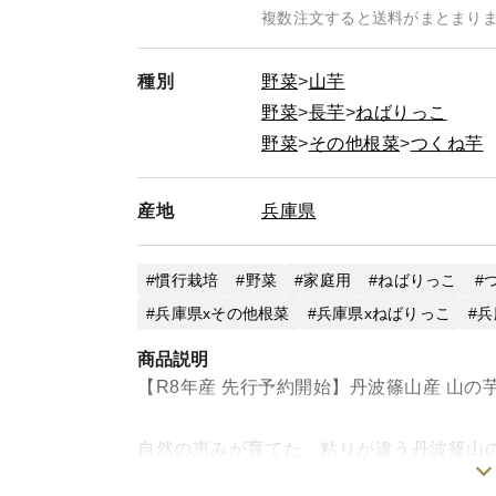
複数注文すると送料がまとまり
種別
野菜
山芋
野菜
長芋
ねばりっこ
野菜
その他根菜
つくね芋
産地
兵庫県
慣行栽培
野菜
家庭用
ねばりっこ
兵庫県xその他根菜
兵庫県xねばりっこ
兵
商品説明
【R8年産 先行予約開始】丹波篠山産 山の
自然の恵みが育てた、粘りが違う丹波篠山
丹波篠山は、昼夜の寒暖差が大きく肥沃な