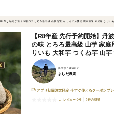
芋 3kg 粘りが違う本場の味 とろろ最高級 山芋 家庭用 サイズお任せ 農家直送 家庭用 きりいも
【R8年産 先行予約開始】丹波
の味 とろろ最高級 山芋 家庭
りいも 大和芋 つくね芋 山芋
兵庫県丹波篠山市
よしだ農園
アプリ初回注文限定
今すぐ使えるクーポンプレ
-
0件の投稿
レビュー 0件