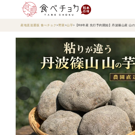
産地直送通販 食べチョク
野菜
山芋
【R8年産 先行予約開始】丹波篠山産 山の