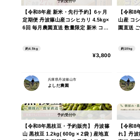
【令和8年産 新米・先行予約】6ヶ月
【令和8
定期便 丹波篠山産コシヒカリ 4.5kg×
山産 コシ
6回 毎月農園直送 数量限定 新米 コシ
園直送 ご
ヒカリ こしひかり お米 米 兵庫県 白
こしひかり
米 玄米
約4.5kg
約10kg
¥3,800
兵庫県丹波篠山市
よしだ農園
【令和8年黒枝豆・予約販売】 丹波篠
【令和8
山 黒枝豆 1.2kg( 600g × 2袋 ) 産地直
れ】丹波篠山