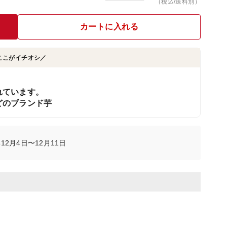
（税込/送料別）
カートに入れる
ここがイチオシ／
れています。
どのブランド芋
12月4日〜12月11日