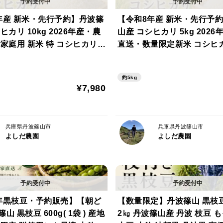
シンプルに食べるほど、その美味しさが際
年産 新米・先行予約】丹波篠
【令和8年産 新米・先行予
ヒカリ 10kg 2026年産・農
山産 コシヒカリ 5kg 202
■ 栄養豊富な食材
家庭用 新米 特 コシヒカリ
直送・数量限定新米 コシヒ
山の芋には
 10㎏ 数量限定 お米 米
ひかり 5㎏ 数量限定 お米 米
・ビタミンC
丹波米
・カリウム
約5kg
¥7,980
・食物繊維
・消化酵素
などが含まれており、滋養強壮や疲労回復
兵庫県丹波篠山市
兵庫県丹波篠山市
よしだ農園
よしだ農園
「食べるサプリ」とも言われるほど、体に
よしだ農園のこだわり
年黒枝豆・予約販売】【朝ど
【数量限定】丹波篠山 黒枝
■ 丹波篠山の土壌
 黒枝豆 600g( 1袋 ) 産地
2㎏ 丹波篠山産 丹波 枝豆 
山の芋は土が命。