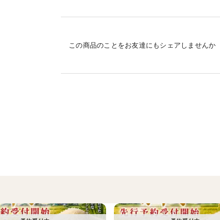
として知られる地域です。
その土地で育つ山の芋は、他の地域とはま
すりおろした瞬間から糸を引くほどの粘り
この商品のことをお友達にもシェアしませんか
ます。
まさに
「丹波篠山ブランド」ならではの山の芋で
丹波篠山産 山の芋の特徴
■ 圧倒的な粘り
すりおろすと箸で持ち上がるほどの強い粘
とろろにするとふわっとした口当たりで、
■ 豊かな風味と自然の甘み
山の芋特有の香りと、ほのかな甘みが口の