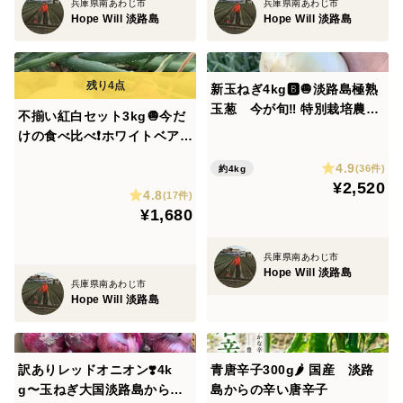
兵庫県南あわじ市
兵庫県南あわじ市
Hope Will 淡路島
Hope Will 淡路島
新玉ねぎ4kg🅱️🧅淡路島極熟
玉葱 今が旬‼️ 特別栽培農産
不揃い紅白セット3kg🧅今だ
物 シャーロットオニオン
けの食べ比べ❗️ホワイトベア
ー！レッドオニオン❗️今だけの
4.9
(36件)
約4kg
数量限定特価品
¥2,520
4.8
(17件)
¥1,680
兵庫県南あわじ市
Hope Will 淡路島
兵庫県南あわじ市
Hope Will 淡路島
訳ありレッドオニオン❣️4k
青唐辛子300g🌶 国産 淡路
g〜玉ねぎ大国淡路島からの
島からの辛い唐辛子