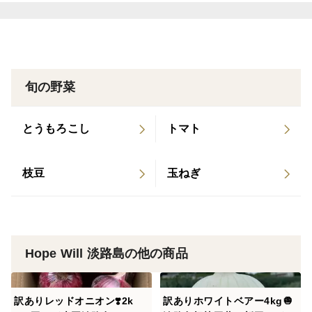
旬の野菜
とうもろこし
トマト
枝豆
玉ねぎ
Hope Will 淡路島の他の商品
訳ありレッドオニオン❣️2k
訳ありホワイトベアー4kg🧅