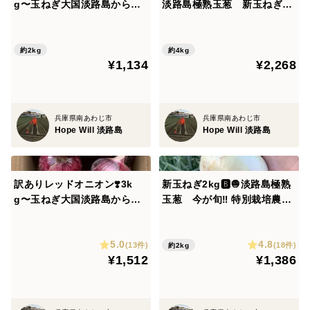
g〜玉ねぎ大国淡路島からの
淡路島極熟玉葱 新玉ねぎ
玉ねぎ
サラダ用 生食
約2kg
約4kg
¥1,134
¥2,268
兵庫県南あわじ市
兵庫県南あわじ市
Hope Will 淡路島
Hope Will 淡路島
訳ありレッドオニオン❣️3k
新玉ねぎ2kg🅱️🧅淡路島極熟
g〜玉ねぎ大国淡路島からの
玉葱 今が旬‼️ 特別栽培農産
玉ねぎ
物 シャーロットオニオン
5.0
4.8
(13件)
(18件)
約2kg
¥1,512
¥1,386