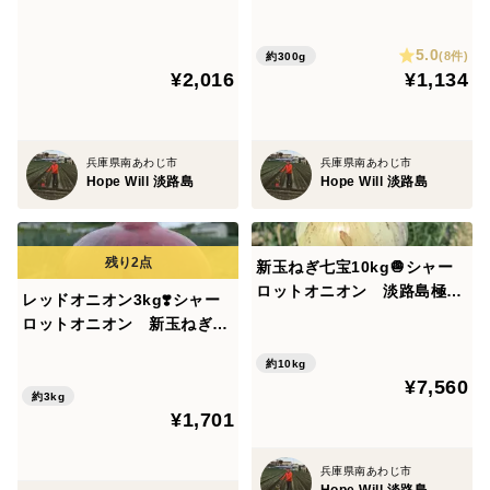
玉ねぎ
5.0
(8件)
約300g
¥2,016
¥1,134
兵庫県南あわじ市
兵庫県南あわじ市
Hope Will 淡路島
Hope Will 淡路島
新玉ねぎ七宝10kg🧅シャー
ロットオニオン 淡路島極熟
レッドオニオン3kg❣️シャー
玉葱 今が旬‼️ 特別栽培農産
ロットオニオン 新玉ねぎ
物
サラダ玉ねぎ
約10kg
¥7,560
約3kg
¥1,701
兵庫県南あわじ市
Hope Will 淡路島