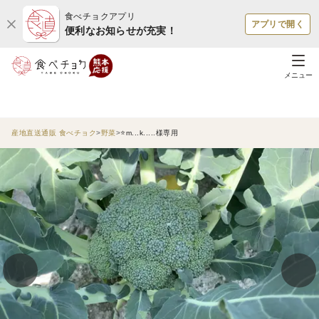
食べチョクアプリ
アプリで開く
便利なお知らせが充実！
メニュー
産地直送通販 食べチョク
野菜
⭐️m...k.....様専用