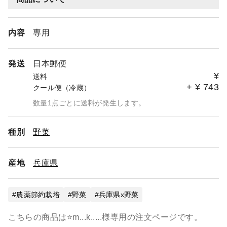
内容
専用
発送
日本郵便
¥
送料
+
¥
743
クール便（冷蔵）
数量1点ごとに送料が発生します。
種別
野菜
産地
兵庫県
農薬節約栽培
野菜
兵庫県x野菜
こちらの商品は⭐️m...k.....様専用の注文ページです。