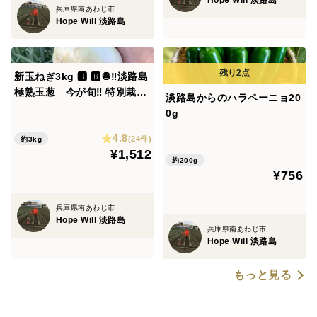
兵庫県南あわじ市
Hope Will 淡路島
新玉ねぎ3kg 🅱️ 🅱️🧅‼️淡路島
極熟玉葱 今が旬‼️ 特別栽培
淡路島からのハラペーニョ20
農産物 シャーロットオニオ
0g
ン
4.8
(24件)
約3kg
¥1,512
約200g
¥756
兵庫県南あわじ市
Hope Will 淡路島
兵庫県南あわじ市
Hope Will 淡路島
もっと見る