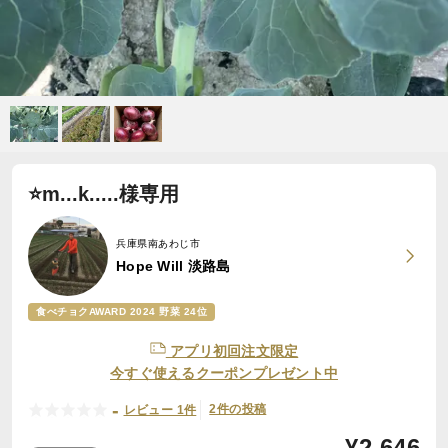
⭐️m...k.....様専用
兵庫県南あわじ市
Hope Will 淡路島
食べチョクAWARD 2024 野菜 24位
アプリ初回注文限定
今すぐ使えるクーポンプレゼント中
-
2件の投稿
レビュー 1件
¥
2,646