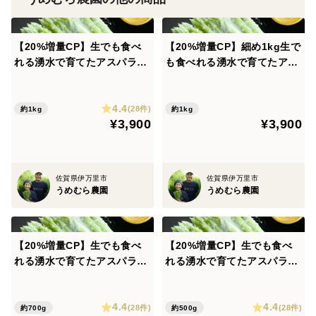
※市場に合わせて価格を変更することがございます。あ
らかじめご了承下さい。
【20%増量CP】生でも食べ
【20%増量CP】細め1kg生で
れる湧水で育てたアスパラガ
も食べれる湧水で育てたアス
ス 1kg佐賀県伊万里産 Ｌサ
パラガス 佐賀県伊万里産【夏
イズ【夏ギフト】
ギフト】
4.4
(28件)
約1kg
約1kg
¥3,900
¥3,900
佐賀県伊万里市
佐賀県伊万里市
うめむら農園
うめむら農園
【20%増量CP】生でも食べ
【20%増量CP】生でも食べ
れる湧水で育てたアスパラガ
れる湧水で育てたアスパラガ
ス Ｌサイズ700g佐賀県伊万
ス Ｌサイズ500g佐賀県伊万
里産【夏ギフト】
里産【夏ギフト】
4.4
4.4
(28件)
(28件)
約700g
約500g