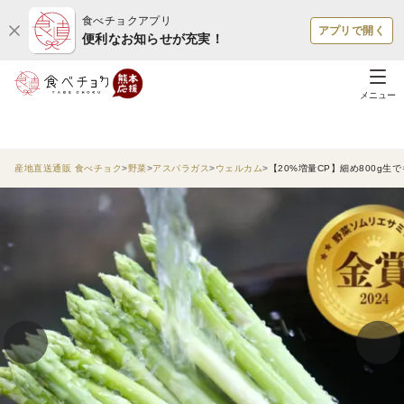
食べチョクアプリ
アプリで開く
便利なお知らせが充実！
メニュー
産地直送通販 食べチョク
野菜
アスパラガス
ウェルカム
【20%増量CP】細め800g