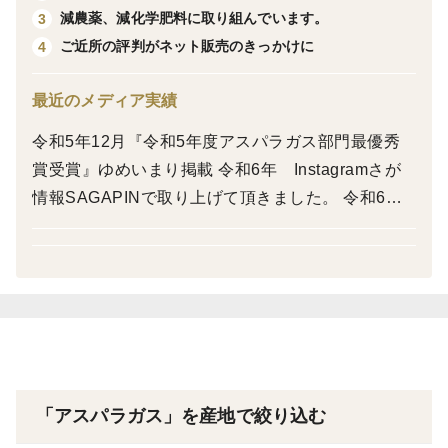
減農薬、減化学肥料に取り組んでいます。
3
来あがります。
ご近所の評判がネット販売のきっかけに
4
最近のメディア実績
2024年9月ホテルオークラJRハウステンボスで行われた
井川総料理長による西九州美食会にてうめむら農園のア
令和5年12月『令和5年度アスパラガス部門最優秀
スパラガスが紹介されました。
賞受賞』ゆめいまり掲載 令和6年 Instagramさが
情報SAGAPINで取り上げて頂きました。 令和6年9
おすすめの食べ方
月 ホテルオークラJRハウステンボスで行われた井
油との相性がいいので、「丸ごとアスパラの肉巻きフラ
川総料理長による西九州美食会にてうめむら農園の
イ」を作ります。
アスパラガスが提供されました。
（生でも美味しいので、1本はかじってみてください）
▼調理方法
アスパラガスに豚バラを巻いて、小麦粉、卵、パン粉の
順でつけて、揚げて、お好み焼きソースをかけて食べま
「アスパラガス」を産地で絞り込む
す。子どもからも好評です。