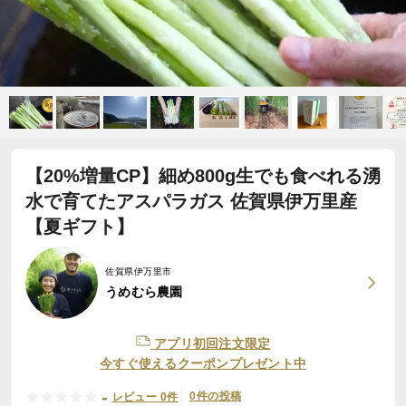
【20%増量CP】細め800g生でも食べれる湧
水で育てたアスパラガス 佐賀県伊万里産
【夏ギフト】
佐賀県伊万里市
うめむら農園
アプリ初回注文限定
今すぐ使えるクーポンプレゼント中
-
0件の投稿
レビュー 0件