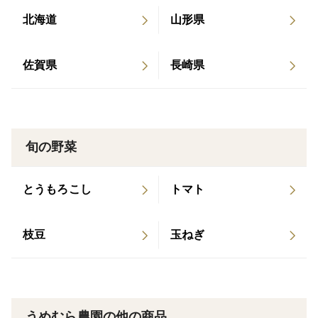
北海道
山形県
生産のこだわり
【採れたてのアスパラを届けたい】
佐賀県
長崎県
収穫後のアスパラは鮮度と温度が命、すぐに冷所に置き
成長を止めなければとどんどん硬くなり味も落ちます、
水で洗っても弱ります、本来は土がついたままのアスパ
ラが良いのですよ。うめむら農園はお客様のもとに届く
旬の野菜
まで収穫直後の味をキープできる様最善をつくします。
とうもろこし
トマト
※ 稀に輸送中に凍傷被害にあってしまう事がある様で
す。万が一アスパラガスの穂先が濡れた様に黒っぽくな
りヘタっている場合、お手数ですが処分せずにヤマト運
枝豆
玉ねぎ
輸さんへ連絡して頂き、凍傷してしまった事が原因での
交換の旨をお申し付け下さい。出来る限り早急に対応さ
せて頂きます。
うめむら農園の他の商品