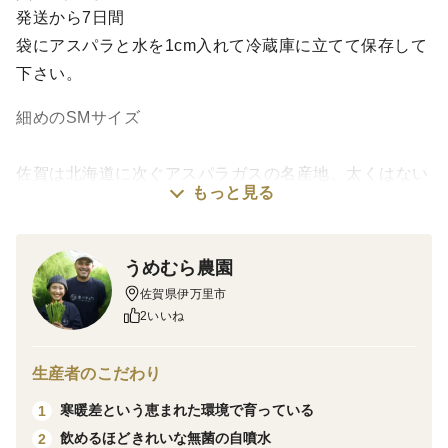
発送から7日間
袋にアスパラと水を1cm入れて冷蔵庫に立てて保存して
下さい。
細めのSMサイズ
佐賀は北海道に次ぐアスパラガスの名産地、太くはない
もっと見る
けど味は野菜のプロの保証付き！
商品の特徴
うめむら農園
佐賀県伊万里市大川町、八幡岳のふもとは昼夜の寒暖差
佐賀県伊万里市
が激しく野菜や果物がおいしく育つ環境です。またこの
2いいね
アスパラガスの他と違うところは、川や雨水ではなく、
自然の力で濾過された湧水（自噴水）で育っています。
生産者のこだわり
この水は保健所での飲用としての検査をクリアした綺麗
寒暖差という恵まれた環境で育っている
1
な水です。土づくりにも地元特産品である伊万里牛の堆
飲めるほどきれいな無菌の自噴水
2
肥をふんだんに使用し、微生物の力でふかふかの土が出