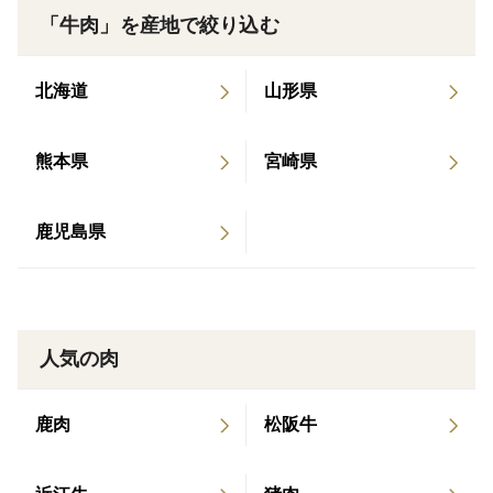
このセットを始まりに若狭牛のファンになっていただけ
「牛肉」を産地で絞り込む
ることを心から願っております！
北海道
山形県
【オリジナルブレンド特製焼肉のタレ原材料】
熊本県
宮崎県
醤油、砂糖、おろしにんにく、植物油脂、りんごピュー
レ、昆布エキス、おろし生姜、醸造酢、ごま、食塩、香
鹿児島県
辛料、ネギエキス／酒精、安定剤（加工でん粉）、調味
料（アミノ酸等）
人気の肉
鹿肉
松阪牛