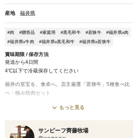
産地
福井県
肉
贈答品
家庭用
黒毛和牛
若狭牛
福井県x肉
福井県x牛肉
福井県x黒毛和牛
福井県x若狭牛
賞味期限 / 保存方法
発送から4日間
4℃以下で冷蔵保存してください
福井の至宝を、食卓へ。店主厳選「若狭牛」5種食べ比
べ・極み焼肉セット
もっと見る
「若狭牛」をご存知でしょうか？
正直に申し上げます。全国的な知名度は、松阪牛や近江
牛には全く及びません。
サンビーフ齊藤牧場
こと品質においてはそれら有名銘柄に決して引けを取り