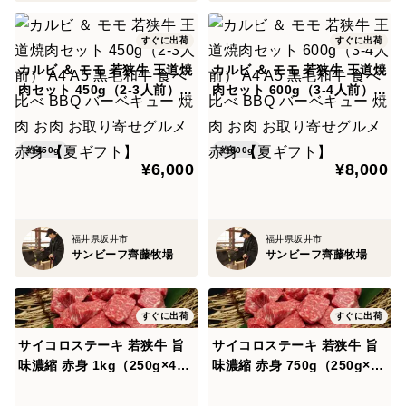
すぐに出荷
すぐに出荷
カルビ ＆ モモ 若狭牛 王道焼
カルビ ＆ モモ 若狭牛 王道焼
肉セット 450g（2-3人前） A
肉セット 600g（3-4人前） A
4 A5 黒毛和牛 食べ比べ BBQ
4 A5 黒毛和牛 食べ比べ BBQ
バーベキュー 焼肉 お肉 お取
バーベキュー 焼肉 お肉 お取
り寄せグルメ 赤身 【夏ギフ
り寄せグルメ 赤身 【夏ギフ
約450g
約600g
¥6,000
¥8,000
ト】
ト】
福井県坂井市
福井県坂井市
サンビーフ齊藤牧場
サンビーフ齊藤牧場
すぐに出荷
すぐに出荷
サイコロステーキ 若狭牛 旨
サイコロステーキ 若狭牛 旨
味濃縮 赤身 1kg（250g×4）
味濃縮 赤身 750g（250g×
BBQ バーベキュー お肉 お取
3） BBQ バーベキュー お肉
り寄せグルメ 【夏ギフト】
お取り寄せグルメ 【夏ギフ