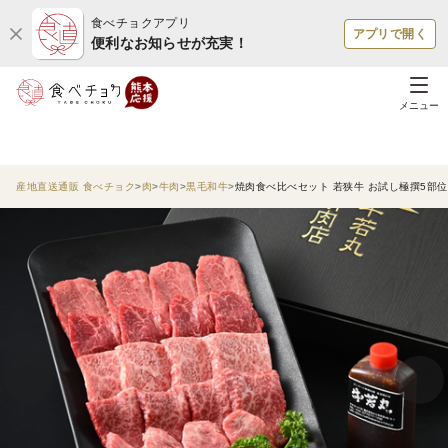
食べチョクアプリ
アプリで開く
便利なお知らせが充実！
メニュー
産地直送通販 食べチョク
肉
牛肉
黒毛和牛
焼肉食べ比べセット 若狭牛 お試し極撰5部位 35