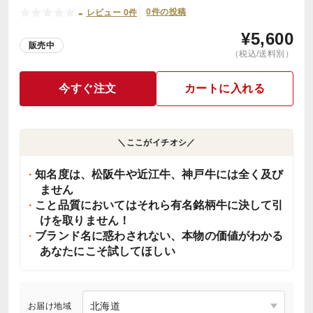
-
0件の投稿
レビュー 0件
¥
5,600
販売中
（税込/送料別）
今すぐ注文
カートに入れる
＼ここがイチオシ／
知名度は、松阪牛や近江牛、神戸牛には全く及び
ません
こと品質においてはそれら有名銘柄牛に決して引
けを取りません！
ブランド名に惑わされない、本物の価値がわかる
あなたにこそ試してほしい
お届け地域