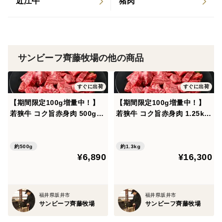
近江牛
猪肉
サンビーフ齊藤牧場の他の商品
すぐに出荷
すぐに出荷
【期間限定100g増量中！】
【期間限定100g増量中！】
若狭牛 コク旨赤身肉 500g
若狭牛 コク旨赤身肉 1.25kg
（250g×2パック） BBQ バ
（250g×5パック） BBQ バ
ーベキュー 訳あり 焼肉 お取
ーベキュー 訳あり 焼肉 お取
り寄せグルメ 赤身 ヘルシー
り寄せグルメ 赤身 ヘルシー
約500g
約1.3kg
¥6,890
¥16,300
【夏ギフト】
【夏ギフト】
福井県坂井市
福井県坂井市
サンビーフ齊藤牧場
サンビーフ齊藤牧場