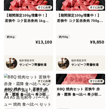
すぐに出荷
すぐに出荷
【期間限定100g増量中！】
【期間限定100g増量中！】
若狭牛 コク旨赤身肉 1kg（2
若狭牛 コク旨赤身肉 750g
50g×4パック） BBQ バーベ
（250g×3パック） BBQ バ
キュー 訳あり 焼肉 お取り寄
ーベキュー 訳あり 焼肉 お取
せグルメ 赤身 ヘルシー 【夏
り寄せグルメ 赤身 ヘルシー
約1kg
約750g
¥13,100
¥9,850
ギフト】
【夏ギフト】
福井県坂井市
福井県坂井市
サンビーフ齊藤牧場
サンビーフ齊藤牧場
すぐに出荷
すぐに出荷
BBQ 焼肉セット 若狭牛 赤
BBQ 焼肉セット 若狭牛 赤
身・霜降 食べ比べ 希少部位
身・霜降 食べ比べ 希少部位
入り 1kg （4-5人前） A4 A5
入り 600g （2-3人前） A4 A
黒毛和牛 バーベキュー 焼肉
5 黒毛和牛 バーベキュー 焼