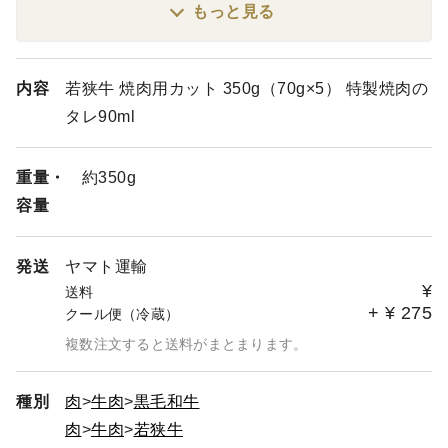
当店は皆様のご用命に少しでもお応えするため、お盆期間
もっと見る
中も【毎日発送】しております。
最短発送をご希望のお客様には可能な限り当日発送させて
いただいておりますが、時間の都合上どうしても不可能な
内容
若狭牛 焼肉用カット 350g（70g×5） 特製焼肉の
場合は翌日の発送とさせていただいております。
タレ90ml
遠方に住んでおられてなかなか会えないご家族様やご友人
などとの楽しいひと時を美味しい若狭牛で演出するお手伝
重量・
約350g
いができれば幸いでございます。
容量
また、当店のラインナップにない商品でも、ご希望のもの
がございましたらお気軽にお問い合わせください。
可能な限りでご対応させていただきたく思っております！
発送
ヤマト運輸
¥
送料
+
¥
275
クール便（冷蔵）
複数注文すると送料がまとまります。
種別
肉
牛肉
黒毛和牛
肉
牛肉
若狭牛