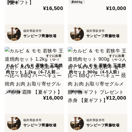
食べ比べ セット 【夏ギフ
肉 食べ比べ セット 【夏ギフ
約1kg
約600g
¥16,500
¥10,000
ト】
ト】
福井県坂井市
福井県坂井市
サンビーフ齊藤牧場
サンビーフ齊藤牧場
すぐに出荷
すぐに出荷
カルビ ＆ モモ 若狭牛 王道焼
カルビ ＆ モモ 若狭牛 王道焼
肉セット 1.2kg（6-7人前）
肉セット 900g（4-5人前） A
A4 A5 黒毛和牛 食べ比べ BB
4 A5 黒毛和牛 食べ比べ BBQ
Q バーベキュー 焼肉 お肉 お
バーベキュー 焼肉 お肉 お取
取り寄せグルメ 赤身 霜降
り寄せグルメ 贈り物 ギフト
約1.2kg
約900g
¥16,000
¥12,000
【夏ギフト】
プレゼント 赤身 【夏ギフ
ト】
福井県坂井市
福井県坂井市
サンビーフ齊藤牧場
サンビーフ齊藤牧場