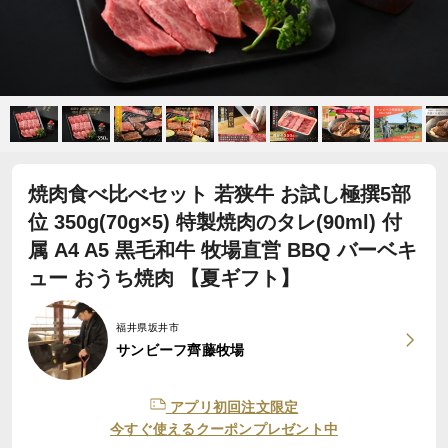
焼肉食べ比べセット 若狭牛 お試し極撰5部
位 350g(70g×5) 特製焼肉のタレ(90ml) 付
属 A4 A5 黒毛和牛 牧場直営 BBQ バーベキ
ュー おうち焼肉 【夏ギフト】
福井県坂井市
サンビーフ齊藤牧場
アプリ初回注文限定
今すぐ使えるクーポンプレゼント中