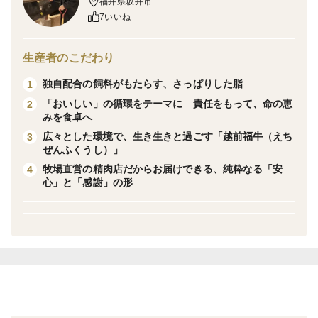
福井県坂井市
ません。
7いいね
実際に口にした食通たちが「なぜ、これまで知らなかっ
たのか！」と驚く、圧倒的なクオリティ。
生産者のこだわり
今回は、若狭牛の多様な魅力を一度に味わえる5部位
独自配合の飼料がもたらす、さっぱりした脂
1
セットをご用意しました。
「おいしい」の循環をテーマに 責任をもって、命の恵
2
みを食卓へ
ブランド名に惑わされない、本物の価値がわかるあなた
広々とした環境で、生き生きと過ごす「越前福牛（えち
3
ぜんふくうし）」
にこそ。
牧場直営の精肉店だからお届けできる、純粋なる「安
4
まずはこの一箱で、若狭牛の実力を確かめてみてくださ
心」と「感謝」の形
い。
また、付属の特製焼肉のタレが、その「隠れた名牛」の
旨味をさらに引き立てます。
「お試し」と名を冠してますが内容は超本格派。
ご自宅での特別なご馳走や贈り物にもたくさんのご用命
を頂いております。