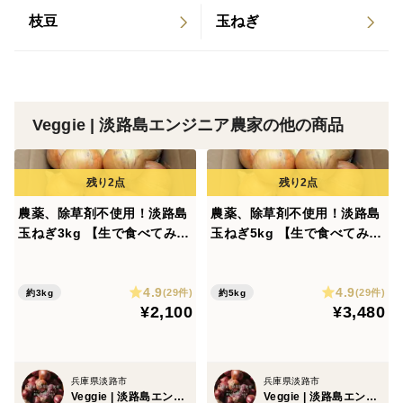
🥗 おすすめの食べ方：まずは生で
枝豆
玉ねぎ
薄くスライスして、サラダのトッピングに。
レタスやトマト、きゅうりなどに少し加えるだけで、彩
りのよい一皿になります。
Veggie | 淡路島エンジニア農家の他の商品
また、お酢に漬けてマリネやピクルスにすると、色合い
がより鮮やかになり、常備菜としても便利です。
農薬、除草剤不使用！淡路島
農薬、除草剤不使用！淡路島
そのまま副菜にしたり、サンドイッチやお肉料理の付け
玉ねぎ3kg 【生で食べてみ
玉ねぎ5kg 【生で食べてみ
合わせにしたり、いろいろな楽しみ方ができます。
て！】加熱だけじゃもったい
て！】加熱だけじゃもったい
ない。サラダでも美味しい淡
ない。サラダでも美味しい淡
4.9
4.9
路島の完熟玉ねぎ【夏ギフ
路島の完熟玉ねぎ【夏ギフ
(29件)
(29件)
約3kg
約5kg
🌏 淡路島からお届けします
¥2,100
¥3,480
ト】
ト】
玉ねぎの産地として知られる淡路島で育てた赤玉ねぎで
す。
兵庫県淡路市
兵庫県淡路市
収穫後は一つひとつ状態を確認しながら、選別・梱包し
Veggie | 淡路島エンジニア農家
Veggie | 淡路島エンジニア農家