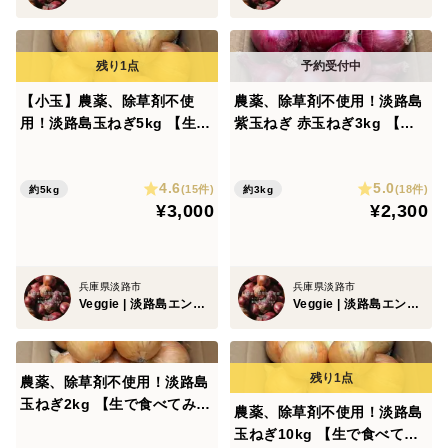
てお届けします。
数に限りがあるため、気になる方はお早めにご検討下さ
【小玉】農薬、除草剤不使
農薬、除草剤不使用！淡路島
い。
用！淡路島玉ねぎ5kg 【生で
紫玉ねぎ 赤玉ねぎ3kg 【彩
食べてみて！】加熱だけじゃ
り×美容】毎日の若々しさを
栽培・生産のこだわり
もったいない。サラダでも美
応援！
4.6
5.0
味しい淡路島の完熟玉ねぎ。
(15件)
(18件)
約5kg
約3kg
¥3,000
¥2,300
栽培期間中、農薬・除草剤不使用。
有機質肥料を使用して育てています。
兵庫県淡路市
兵庫県淡路市
産地の特徴
Veggie | 淡路島エンジニア農家
Veggie | 淡路島エンジニア農家
玉ねぎの産地として知られる、兵庫県・淡路島産です。
甘みや風味のある味わいを、ぜひご家庭でお楽しみくだ
農薬、除草剤不使用！淡路島
さい。
玉ねぎ2kg 【生で食べてみ
農薬、除草剤不使用！淡路島
て！】加熱だけじゃもったい
玉ねぎ10kg 【生で食べてみ