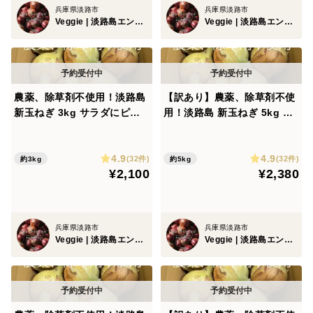
兵庫県淡路市
兵庫県淡路市
Veggie | 淡路島エンジニア農家
Veggie | 淡路島エンジニア農家
農薬、除草剤不使用！淡路島
【訳あり】農薬、除草剤不使
新玉ねぎ 3kg サラダにピッ
用！淡路島 新玉ねぎ 5kg サ
タリ。春だけのみずみずしい
ラダにピッタリ。春だけのみ
特別な玉ねぎをご賞味あれ。
ずみずしい特別な玉ねぎをご
4.9
4.9
賞味あれ。
(32件)
(32件)
約3kg
約5kg
¥2,100
¥2,380
兵庫県淡路市
兵庫県淡路市
Veggie | 淡路島エンジニア農家
Veggie | 淡路島エンジニア農家