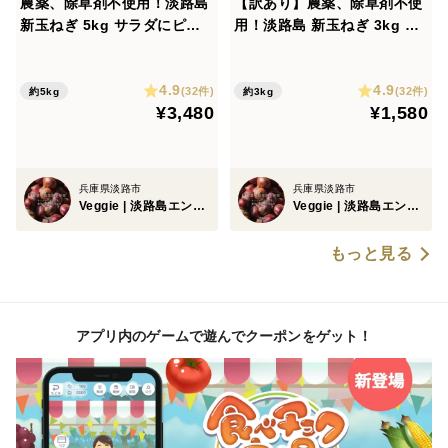
農薬、除草剤不使用！淡路島
【訳あり】農薬、除草剤不使
新玉ねぎ 5kg サラダにピッ
用！淡路島 新玉ねぎ 3kg サ
タリ。春だけのみずみずしい
ラダにピッタリ。春だけのみ
特別な玉ねぎをご賞味あれ。
ずみずしい特別な玉ねぎをご
4.9
4.9
賞味あれ。
(32件)
(32件)
約5kg
約3kg
¥3,480
¥1,580
兵庫県淡路市
兵庫県淡路市
Veggie | 淡路島エンジニア農家
Veggie | 淡路島エンジニア農家
もっと見る
アプリ内のゲームで遊んでクーポンをゲット！