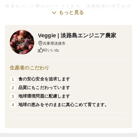
食卓をパッと華やかにしてくれる、淡路島産の赤玉ねぎ
もっと見る
です。
鮮やかな赤紫色が特徴で、サラダやマリネ、サンドイッ
チのトッピングにもぴったりです。
Veggie | 淡路島エンジニア農家
兵庫県淡路市
栽培期間中、農薬・除草剤を使わず、有機質肥料を使用
42いいね
して育てました。
辛味が比較的おだやかで、シャキシャキとした食感を楽
生産者のこだわり
しめます。
食の安心安全を追求します
1
品質にもこだわっています
2
💜 鮮やかな紫色が特徴の赤玉ねぎ
地球環境問題に配慮します
3
地球の恵みをそのままに真心こめて育てます。
4
赤玉ねぎの赤紫色は、アントシアニンという色素成分に
よるものです。
アントシアニンは、ブルーベリーや赤しそなどにも含ま
れるポリフェノールの一種として知られています。