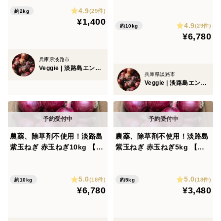
ない。サラダでも美味しい淡
て！】加熱だけじゃもったい
📢 生産者よりお願い
4.9
路島の完熟玉ねぎ【夏ギフ
(29件)
約2kg
ない。サラダでも美味しい淡
¥1,400
ト】
4.9
路島の完熟玉ねぎ【夏ギフ
(29件)
約10kg
「サラダの彩りが良くなった」「甘酢漬けにしたらおい
¥6,780
ト】
しかった」「こんな料理に使った」など、皆さまのアイ
デアやご感想をレビューやコメントでお聞かせいただけ
兵庫県淡路市
Veggie | 淡路島エンジニア農家
ると嬉しいです。
兵庫県淡路市
Veggie | 淡路島エンジニア農家
また、「お気に入り登録」をしていただくと、次回の収
穫や販売再開のお知らせを受け取りやすくなります。
農薬、除草剤不使用！淡路島
農薬、除草剤不使用！淡路島
今後とも、淡路島の玉ねぎをどうぞよろしくお願いいた
紫玉ねぎ 赤玉ねぎ10kg 【彩
紫玉ねぎ 赤玉ねぎ5kg 【彩
します。
り×美容】毎日の若々しさを
り×美容】毎日の若々しさを
応援！
応援！
5.0
5.0
(18件)
(18件)
約10kg
約5kg
¥6,780
¥3,480