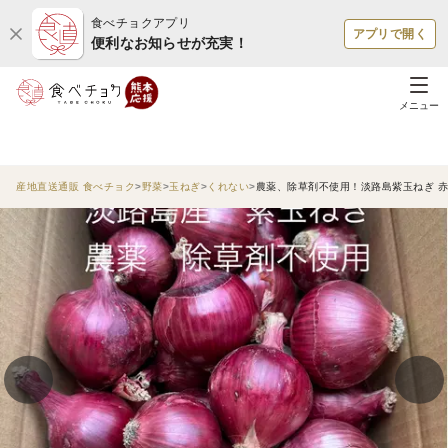
食べチョクアプリ
アプリで開く
便利なお知らせが充実！
メニュー
産地直送通販 食べチョク
野菜
玉ねぎ
くれない
農薬、除草剤不使用！淡路島紫玉ねぎ 赤