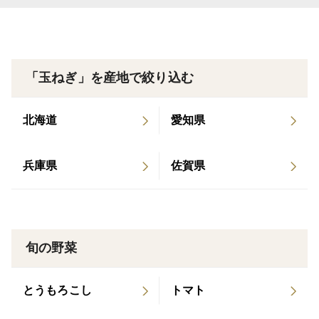
見た目の華やかさだけでなく、野菜を毎日の食事に取り
入れたい方にもおすすめです。
白玉ねぎとはまた違った彩りと風味を、ぜひ食卓でお楽
「玉ねぎ」を産地で絞り込む
しみください。
北海道
愛知県
🌿 毎日の食卓に取り入れやすい常備野菜
兵庫県
佐賀県
玉ねぎには、アリシン、ケルセチン、オリゴ糖、食物繊
維などが含まれています。
健康を意識した食生活の中で、無理なく使いやすい身近
な野菜です。
旬の野菜
サラダ、マリネ、酢漬け、炒め物など、幅広い料理に使
とうもろこし
トマト
えるため、常備野菜としてもおすすめです。