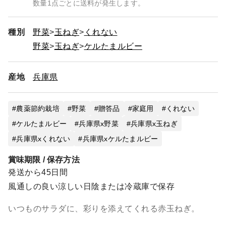
数量1点ごとに送料が発生します。
種別
野菜
玉ねぎ
くれない
野菜
玉ねぎ
ケルたまルビー
産地
兵庫県
農薬節約栽培
野菜
贈答品
家庭用
くれない
ケルたまルビー
兵庫県x野菜
兵庫県x玉ねぎ
兵庫県xくれない
兵庫県xケルたまルビー
賞味期限 / 保存方法
発送から45日間
風通しの良い涼しい日陰または冷蔵庫で保存
いつものサラダに、彩りを添えてくれる赤玉ねぎ。