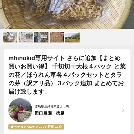
mhinokid専用サイト さらに追加【まとめ
買いお買い得】 千切切干大根４パック と菜
の花／ほうれん草各４パックセットとタラ
の芽（訳アリ品）３パック追加 まとめてお
届け致します。
徳島県三好郡東みよし町
田口農園 徳島
食べチョクAWARD 2025 野菜 13位