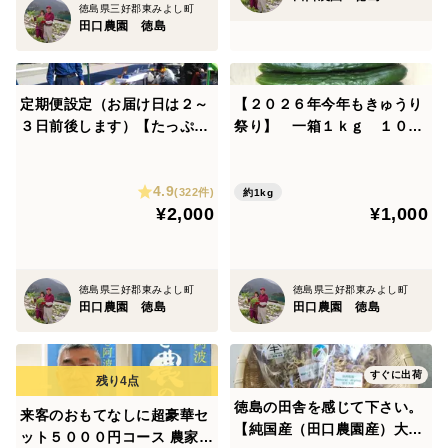
徳島県三好郡東みよし町
田口農園 徳島
定期便設定（お届け日は２～
【２０２６年今年もきゅうり
３日前後します）【たっぷり
祭り】 一箱１ｋｇ １００
いろいろ ２０００円セッ
０円 旬のキュウリ １ｋｇ
ト】農家人が選ぶ旬野菜のお
（８～１０本） 今がまさに旬
4.9
まかせセットです。季節ごと
の味わいです。 まとめ買い
(322件)
約1kg
¥2,000
¥1,000
の旬の世界農業遺産ブランド
がお得です。
野菜を厳選してお届け致しま
す。
徳島県三好郡東みよし町
徳島県三好郡東みよし町
田口農園 徳島
田口農園 徳島
すぐに出荷
徳島の田舎を感じて下さい。
来客のおもてなしに超豪華セ
【純国産（田口農園産）大
ット５０００円コース 農家人