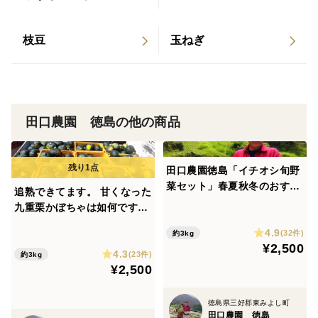
気が美味しさを醸し出します。
枝豆
玉ねぎ
＜産地の特徴＞
世界農業遺産、徳島県にし阿波地域の傾斜地農耕システ
ムブランド認証野菜を栽培、畑に山の萱を敷き詰める循
環型農法で400年の歴史を持つ。
田口農園 徳島の他の商品
田口農園徳島「イチオシ旬野
菜セット」春夏秋冬のおすす
追熟できてます。 甘くなった
め旬野菜を詰め合わせます。
九重栗かぼちゃは如何です
【たっぷりいろいろ ２５０
か？ ２個入りでお届けしま
4.9
０円セット】農家人が選ぶ旬
(32件)
約3kg
す。 旬の味覚甘々な 九重栗
¥2,500
野菜のおまかせセットです。
4.3
かぼちゃです。 ホクホクでは
(23件)
約3kg
¥2,500
ありません。(間違って購入し
ないように）
徳島県三好郡東みよし町
田口農園 徳島