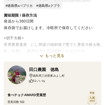
徳島県xパプリカ
徳島県xクプラ
賞味期限 / 保存方法
発送から360日間
保存袋でお届けします。冷暗所で保存してください
<切干大根>
世界農業遺産 にし阿波の傾斜地で育てた青首大根を晩
秋に収穫し、寒空の下で天日乾燥したものです。
もっと見る
＜味＞
切り干し大根からは、生のダイコンよりも多くの栄養素
田口農園 徳島
を摂取できます。
徳島県三好郡東みよし町
天日干しでうまみや栄養が凝縮され、カルシウムや鉄
51いいね
分、ビタミンB群などの含有量が増えます。
個装袋で乾燥剤入りですので保存食にもなります。
野菜
食べチョクAWARD受賞歴
＜切干大根の甘煮 レシピ付き＞
受賞回数 8回
作り方