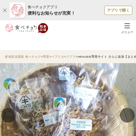
食べチョクアプリ
アプリで開く
便利なお知らせが充実！
メニュー
産地直送通販 食べチョク
野菜
パプリカ
クプラ
mhinokid専用サイト さらに追加