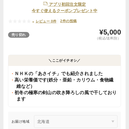
アプリ初回注文限定
今すぐ使えるクーポンプレゼント中
-
2件の投稿
レビュー 0件
¥
5,000
売り切れ
（税込/送料別）
＼ここがイチオシ／
ＮＨＫの「あさイチ」でも紹介されました
高い栄養価です(鉄分・亜鉛・カリウム・食物繊
維など）
初冬の極寒の剣山の吹き降ろしの風で干しており
ます
お届け地域