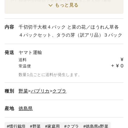
にし阿波で300年続く農家の９代目であられる田口農園
もっと見る
徳島さん。
世界農業遺産にし阿波傾斜地農耕システムブランド認証野
菜を栽培する専業農家です。
傾斜地農耕システムとは、にし阿波における歴史的な農耕
内容
千切切干大根４パック と菜の花／ほうれん草各
システムとして約４００年の歴史を持ちます。圃場の作物
４パックセット、タラの芽（訳アリ品）３パック
と作物の畝に萱やススキをすきこむことで肥沃な土壌を形
成するとともに降雨時の泥跳ねによる土壌病の予防や土壌
の流出防止、保湿・保温などの効果を自然と協業すること
発送
ヤマト運輸
で未来に向けても持続可能な農耕システムとして地域を挙
¥
送料
げて取り組みを進めております。
+
¥
0
常温便
数量1点ごとに送料が発生します。
種別
野菜
パプリカ
クプラ
産地
徳島県
慣行栽培
野菜
家庭用
クプラ
徳島県x野菜