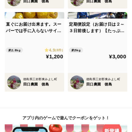
田口農園 徳島
田口農園 徳島
直ぐにお届け出来ます。スー
定期便設定（お届け日は２～
パーでは手に入らないサイズ
３日前後します）【たっぷり
農家あるある Ｓサイズじゃ
いろいろ ３０００円セッ
が芋 １．８ｋｇ入り、 約４
ト】農家人が選ぶ旬野菜のお
4.9
０～４５個入ってます。 食べ
まかせセットです。季節ごと
(8件)
約1.8kg
約5kg
¥1,200
¥3,000
方いろいろ工夫次第”！！
の旬の世界農業遺産ブランド
野菜を厳選してお届け致しま
す。
徳島県三好郡東みよし町
徳島県三好郡東みよし町
田口農園 徳島
田口農園 徳島
アプリ内のゲームで遊んでクーポンをゲット！