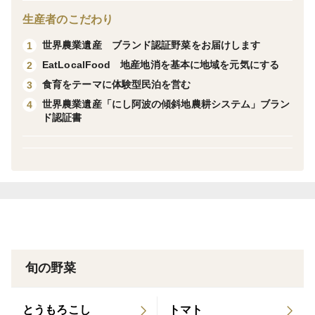
①切り干し大根は水洗いしてから、ひたひたの水に１５
生産者のこだわり
分つけて戻し、ぎゅっと絞って水気をきる。食べやすい
世界農業遺産 ブランド認証野菜をお届けします
1
長さにザクザク切る。
EatLocalFood 地産地消を基本に地域を元気にする
2
②油揚げはキッチンペーパーで両面挟み、ギューっと押
食育をテーマに体験型民泊を営む
3
さえつけて油をとり細切りにする。人参は皮をむき細切
世界農業遺産「にし阿波の傾斜地農耕システム」ブラン
4
り。
ド認証書
③鍋にサラダ油を熱し、切り干し大根を炒め、続いて人
参・油揚げを加え炒める。そこにだし汁・酒・みりん・
塩を加え煮立たせる。
④煮立ったら砂糖・醤油を加え、煮汁がほぼなくなるま
で煮る。
＜栽培のこだわり＞
旬の野菜
露地野菜に拘り自然の恵みを最大限に野菜にとじこめて
ます。
とうもろこし
トマト
太陽光、自然水、朝夕の寒暖差、標高400mの澄んだ空