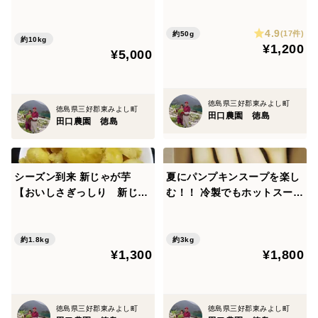
根・手切り・天日乾燥・レシ
ではなく「お客様」が選ぶ旬
ピ付き】 【細切り切干大
野菜のおまかせセットです。
4.9
根】 昔ながらの手作業でつく
(17件)
約50g
食べた人にしか解らない感動
約10kg
¥1,200
る切干大根。 寒空の下でタッ
¥5,000
をお届けします。 田口農園徳
プリと太陽の陽ざしを浴びた
島の総力を挙げた商品です
自然乾燥の切干大根
徳島県三好郡東みよし町
徳島県三好郡東みよし町
田口農園 徳島
田口農園 徳島
シーズン到来 新じゃが芋
夏にパンプキンスープを楽し
【おいしさぎっしり 新じゃ
む！！ 冷製でもホットスープ
が芋】Ｍ～Ｌサイズ ６０サイ
でもしっかり栄養を摂れま
ズ箱詰め 1.8Ｋｇ以上 畑か
す。 お子様やお年寄りにも食
ら直送 土付きですので保
べやすい料理に仕上がりま
約1.8kg
約3kg
¥1,300
¥1,800
存が利きます
す。 【バターナッツ ２～４
玉 合計で３ｋｇ以上】
徳島県三好郡東みよし町
徳島県三好郡東みよし町