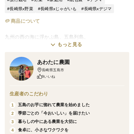
長崎県x野菜
長崎県xじゃがいも
長崎県xデジマ
🥔 商品について
九州の西の海に浮かぶ島、五島列島。
もっと見る
青い海に囲まれ、潮風が吹き抜ける火山灰土の畑で育っ
た新じゃが「デジマ」。
あわたに農園
ホクホク食感と旨みの濃さが魅力のじゃがいもです。
長崎県五島市
9いいね
特に冬に収穫されるデジマは旨みがぎゅっと凝縮され、
味の濃さが際立ちます。
生産者のこだわり
シンプルな料理でも主役になる美味しさ。
五島のお芋に惚れて農業を始めました
1
デジマはもともと皮が薄く口当たりの良い品種。
季節ごとの「今おいしい」を届けたい
2
新じゃがの時期はさらに皮がやわらかいため、皮付きの
暮らしの中にある農業を大切に
3
まま調理しても美味しくお召し上がりいただけます。
食卓に、小さなワクワクを
4