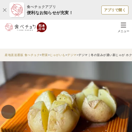
食べチョクアプリ
アプリで開く
便利なお知らせが充実！
メニュー
産地直送通販 食べチョク
野菜
じゃがいも
デジマ
デジマ｜冬の旨みが濃い新じゃが ホク