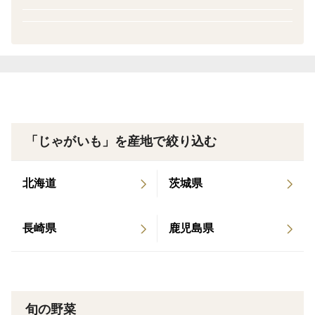
五島の潮風と火山灰土で育った、冬ならではの旨みの濃
いデジマ。
今だけの新じゃがをぜひお楽しみください。
数量限定のため、なくなり次第終了となります。
「じゃがいも」を産地で絞り込む
🍽 おすすめの食べ方
北海道
茨城県
まずはじゃがバター。
よく洗ったじゃがいもをラップで包み、レンジでチン♪
長崎県
鹿児島県
するだけ。
ホクホクのデジマにバターをのせれば、
今日のごちそうが出来上がり！
旬の野菜