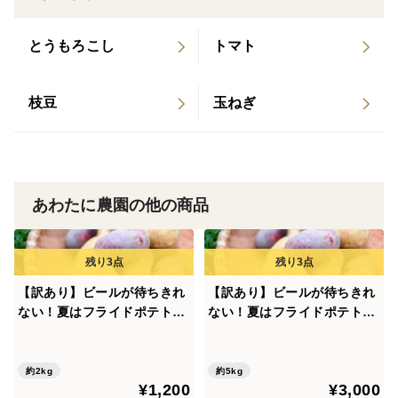
シンプルな食べ方ほど、デジマの美味しさを感じられま
す。
とうもろこし
トマト
もちろん肉じゃがや煮物にもおすすめ。
枝豆
玉ねぎ
煮崩れしにくく、ホクホク食感と旨味が料理を引き立て
ます。
皮付きのままフライドポテトや、蒸す・焼くなどのシン
プルな料理でも、
あわたに農園の他の商品
旨味の濃さをしっかり楽しめるじゃがいもです。
【訳あり】ビールが待ちきれ
【訳あり】ビールが待ちきれ
📏サイズについて
ない！夏はフライドポテトで
ない！夏はフライドポテトで
食べ比べ！島じゃがいも２種
食べ比べ！島じゃがいも２種
大小混合のお任せサイズになります。
類｜デジマ&グラウンドペチ
類｜デジマ&グラウンドペチ
カ２kg
カ５kg
デジマの特性上、大きいサイズになると中が空洞になる
約2kg
約5kg
¥1,200
¥3,000
ことがあります。