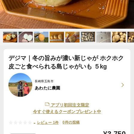
デジマ｜冬の旨みが濃い新じゃが ホクホク
皮ごと食べられる島じゃがいも ５kg
長崎県五島市
あわたに農園
アプリ初回注文限定
今すぐ使えるクーポンプレゼント中
-
0件の投稿
レビュー 1件
¥
3,750