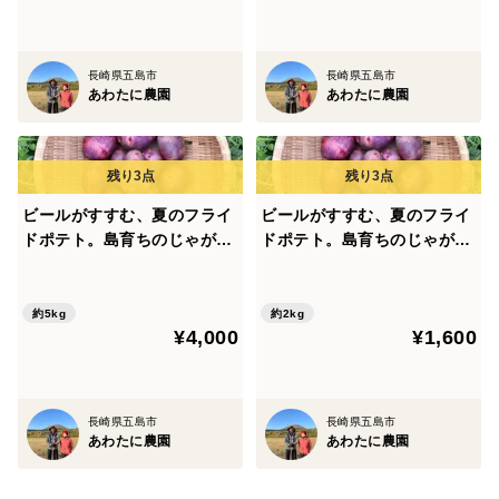
味には影響ありません。
長崎県五島市
長崎県五島市
ご家庭でたっぷり楽しんでいただけるように、５kgは少
あわたに農園
あわたに農園
しお得な価格にしております。
🌱 栽培について
ビールがすすむ、夏のフライ
ビールがすすむ、夏のフライ
ドポテト。島育ちのじゃがい
ドポテト。島育ちのじゃがい
も『グラウンドペチカ』五島
も『グラウンドペチカ』五島
潮風と火山灰土の畑で、
産 ５kg
産 ２kg
自然に寄り添いながらじっくり育てました。
約5kg
約2kg
¥4,000
¥1,600
土づくりを大切にし、
野菜本来の旨みを引き出しています。
長崎県五島市
長崎県五島市
あわたに農園
あわたに農園
🌿 あわたに農園について