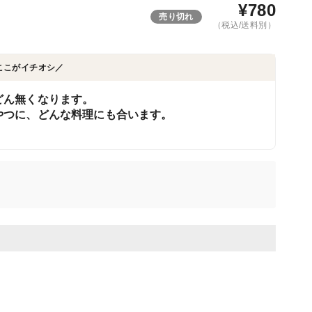
¥
780
売り切れ
（税込/送料別）
ここがイチオシ／
どん無くなります。
やつに、どんな料理にも合います。