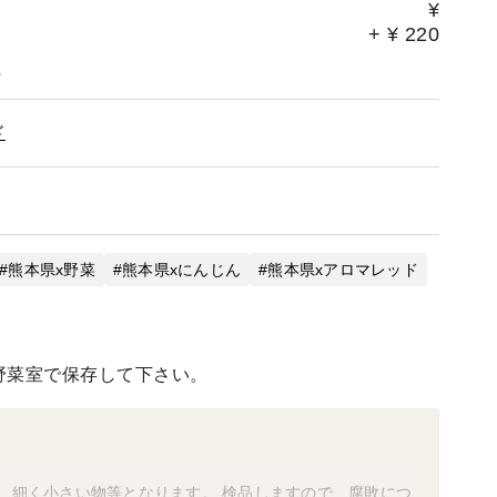
¥
+
¥
220
。
ド
熊本県x野菜
熊本県xにんじん
熊本県xアロマレッド
野菜室で保存して下さい。
、細く小さい物等となります。 検品しますので、腐敗につ