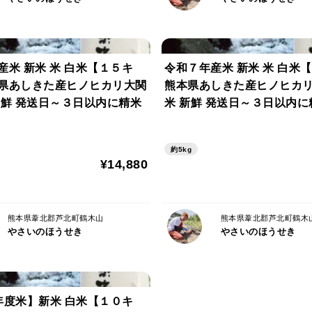
産米 新米 米 白米【１５キ
令和７年産米 新米 米 白米
県あしきた産ヒノヒカリ大関
熊本県あしきた産ヒノヒカ
新鮮 発送日～３日以内に精米
米 新鮮 発送日～３日以内に
約5kg
¥14,880
熊本県葦北郡芦北町鶴木山
熊本県葦北郡芦北町鶴木
やさいのほうせき
やさいのほうせき
年度米】新米 白米【１０キ