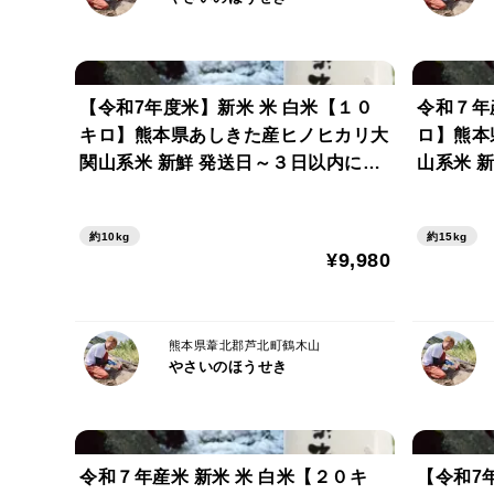
【令和7年度米】新米 米 白米【１０
令和７年
キロ】熊本県あしきた産ヒノヒカリ大
ロ】熊本
関山系米 新鮮 発送日～３日以内に精
山系米 
米
約10kg
約15kg
¥9,980
熊本県葦北郡芦北町鶴木山
やさいのほうせき
令和７年産米 新米 米 白米【２０キ
【令和7