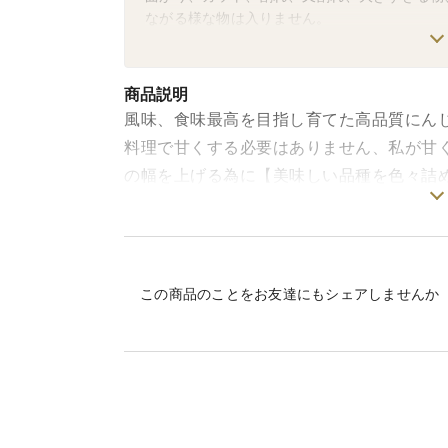
ながる様な物は入りません。
商品説明
風味、食味最高を目指し育てた高品質にん
料理で甘くする必要はありません、私が甘
の幅を上げる為に【美味しい品種を色々詰
しく頂いてもらえると思います。
にんじんの色は様々です（オレンジ、紫、
べられます。
この商品のことをお友達にもシェアしませんか
農薬不使用、有機肥料や自然由来の資源を
ジュース、サラダ、炒め物、煮物どんな食
熊本県芦北町にある標高900ｍの大関山か
味しく育ちました。