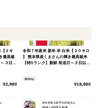
頂きますのでご注文後３日程お時間をいただく場合が
で５日以上かかるようでしたら、こちらからご連絡さ
米【２キ
令和７年産米 新米 米 白米【２０キロ
】 熊本県産くまさんの輝き最高級米
日～３日以
【特Sランク】新鮮 発送日～３日以内
に精米
約20kg
¥2,980
¥18,880
山
熊本県葦北郡芦北町鶴木山
やさいのほうせき