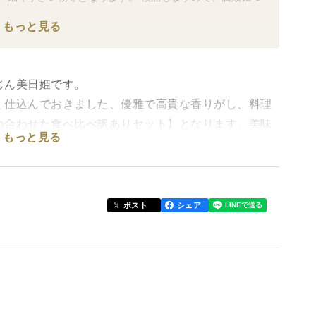
もっと見る
じん美日姫です。
く仕込んでおきました、優雅で高貴な香りがし、料理
め合わせた食べ比べ訳ありセット】となります、美味
もっと見る
黄色、赤、白）どれもフルーツ人参ですので生でも食
ポスト
シェア
使い厳しい自然環境で育て、生で皮ごと食べられ
べ方をしても甘く美味しいにんじんです。
ら流れてくる綺麗で清らかな水をいただき健やかに美