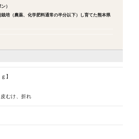
ポン）
別栽培（農薬、化学肥料通常の半分以下）し育てた熊本県
ｋｇ】
、皮むけ、折れ