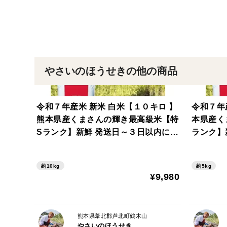
やさいのほうせきの他の商品
令和７年産米 新米 白米【１０キロ 】
令和７年産
熊本県産くまさんの輝き最高級米【特
本県産く
Sランク】新鮮 発送日～３日以内に精
ランク】
米
米
約10kg
約5kg
¥9,980
熊本県葦北郡芦北町鶴木山
やさいのほうせき