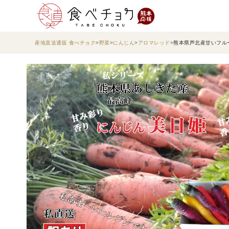
産地直送通販 食べチョク
野菜
にんじん
アロマレッド
熊本県芦北産甘いフル