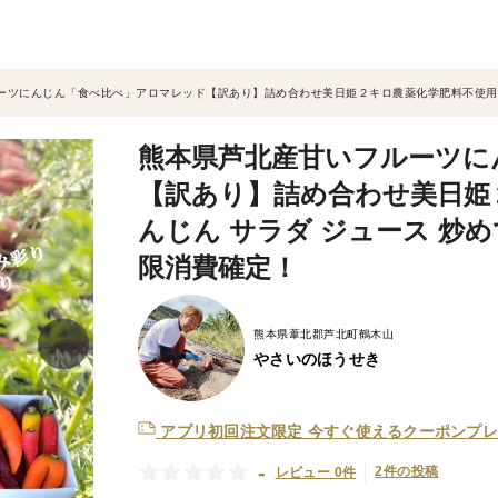
ーツにんじん「食べ比べ」アロマレッド【訳あり】詰め合わせ美日姫２キロ農薬化学肥料不使用 
熊本県芦北産甘いフルーツに
【訳あり】詰め合わせ美日姫
んじん サラダ ジュース 炒
限消費確定！
熊本県葦北郡芦北町鶴木山
やさいのほうせき
アプリ初回注文限定
今すぐ使えるクーポンプレ
-
2件の投稿
レビュー 0件