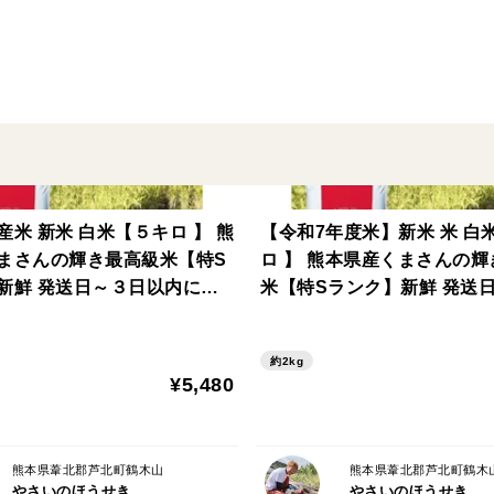
注文確定後、収穫～洗浄を行い発送させて
ございます。
天候不良等で収穫が遅延し注文から発送ま
せて頂きます。
よろしくお願い致します。
米 新米 白米【５キロ 】 熊
【令和7年度米】新米 米 白
まさんの輝き最高級米【特S
ロ 】 熊本県産くまさんの輝き最高級
新鮮 発送日～３日以内に精
米【特Sランク】新鮮 発送
内に精米
約2kg
¥5,480
熊本県葦北郡芦北町鶴木山
熊本県葦北郡芦北町鶴木
やさいのほうせき
やさいのほうせき