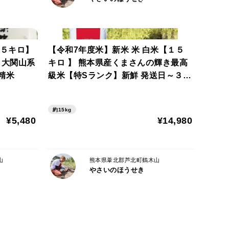
【５キロ】
【令和7年度米】新米 米 白米【１５
リ大関山系
キロ 】 熊本県産くまさんの輝き最高
精米
級米【特Sランク】新鮮 発送日～３日
以内に精米
約15kg
¥5,480
¥14,980
山
熊本県葦北郡芦北町鶴木山
やさいのほうせき