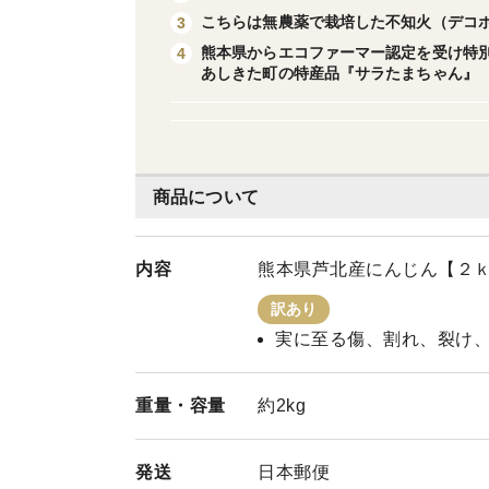
こちらは無農薬で栽培した不知火（デコ
3
熊本県からエコファーマー認定を受け特
4
あしきた町の特産品『サラたまちゃん』
商品について
内容
熊本県芦北産にんじん【２
訳あり
実に至る傷、割れ、裂け
重量・
容量
約2kg
発送
日本郵便