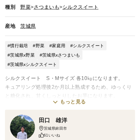
種別
野菜
さつまいも
シルクスイート
産地
茨城県
慣行栽培
野菜
家庭用
シルクスイート
茨城県x野菜
茨城県xさつまいも
茨城県xシルクスイート
シルクスイート S・Mサイズ 各10㎏になります。
キュアリング処理後2か月以上熟成するため、ゆっくり
と糖化され、甘くしっとりしたお芋になります。
もっと見る
写真はイメージです。ご参考にいただければ幸いです。
田口 雄洋
丁寧に取り扱っておりますが、収穫・水洗い時の傷や皮
茨城県鉾田市
のはがれがございます。
61いいね
輸送中で商品の擦れや折れる可能性がありますのでご理