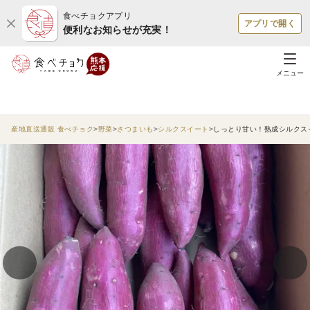
食べチョクアプリ
アプリで開く
便利なお知らせが充実！
メニュー
産地直送通販 食べチョク
野菜
さつまいも
シルクスイート
しっとり甘い！熟成シルクス