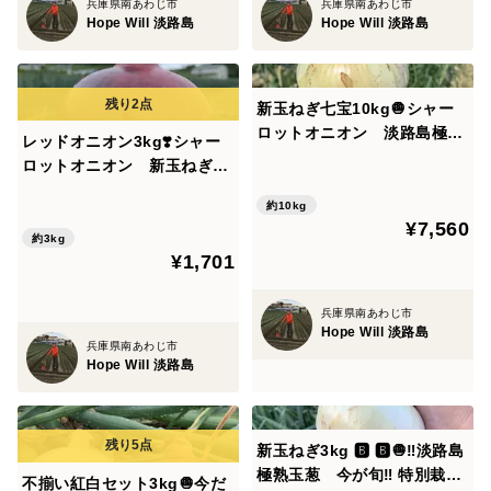
兵庫県南あわじ市
兵庫県南あわじ市
Hope Will 淡路島
Hope Will 淡路島
新玉ねぎ七宝10kg🧅シャー
ロットオニオン 淡路島極熟
レッドオニオン3kg❣️シャー
玉葱 今が旬‼️ 特別栽培農産
ロットオニオン 新玉ねぎ
物
サラダ玉ねぎ
約10kg
¥7,560
約3kg
¥1,701
兵庫県南あわじ市
Hope Will 淡路島
兵庫県南あわじ市
Hope Will 淡路島
新玉ねぎ3kg 🅱️ 🅱️🧅‼️淡路島
極熟玉葱 今が旬‼️ 特別栽培
不揃い紅白セット3kg🧅今だ