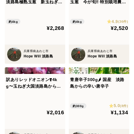
淡路島極熟玉葱 新玉ねぎ
玉葱 今が旬‼️ 特別栽培農産
サラダ用 生食
物 シャーロットオニオン
4.9
(36件)
約4kg
約4kg
¥2,268
¥2,520
兵庫県南あわじ市
兵庫県南あわじ市
Hope Will 淡路島
Hope Will 淡路島
訳ありレッドオニオン❣️4k
青唐辛子300g🌶 国産 淡路
g〜玉ねぎ大国淡路島からの
島からの辛い唐辛子
玉ねぎ
5.0
(8件)
約300g
¥2,016
¥1,134