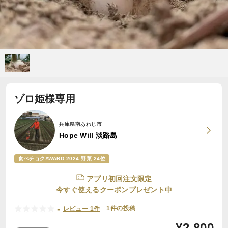
ゾロ姫様専用
兵庫県南あわじ市
Hope Will 淡路島
食べチョクAWARD 2024 野菜 24位
アプリ初回注文限定
今すぐ使えるクーポンプレゼント中
-
1件の投稿
レビュー 1件
¥
2,800