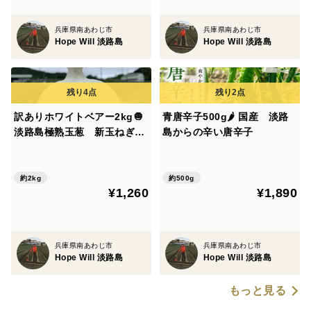
兵庫県南あわじ市
兵庫県南あわじ市
Hope Will 淡路島
Hope Will 淡路島
訳ありホワイトベアー2kg🧅
青唐辛子500g🌶 国産 淡路
淡路島極熟玉葱 新玉ねぎ
島からの辛い唐辛子
サラダ用 生食
約2kg
約500g
¥1,260
¥1,890
兵庫県南あわじ市
兵庫県南あわじ市
Hope Will 淡路島
Hope Will 淡路島
もっと見る