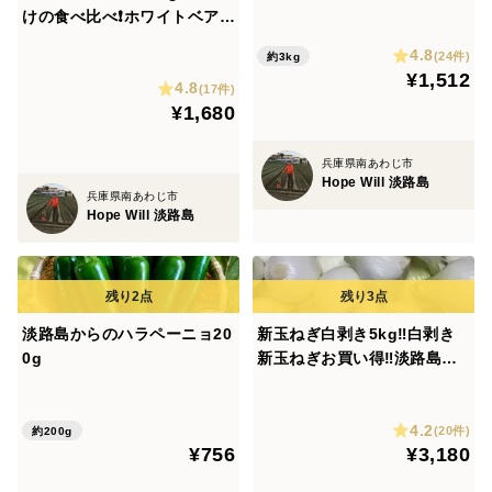
農産物 シャーロットオニオ
けの食べ比べ❗️ホワイトベア
ン
ー！レッドオニオン❗️今だけの
4.8
(24件)
約3kg
数量限定特価品
¥1,512
4.8
(17件)
¥1,680
兵庫県南あわじ市
Hope Will 淡路島
兵庫県南あわじ市
Hope Will 淡路島
淡路島からのハラペーニョ20
新玉ねぎ白剥き5kg‼️白剥き
0g
新玉ねぎお買い得‼️淡路島新
玉ねぎ白剥き5kg‼️主婦の味
方❗️生ゴミ無し❗️即使える🧅特
4.2
別栽培農産物
(20件)
約200g
¥756
¥3,180