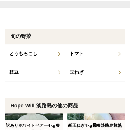
旬の野菜
とうもろこし
トマト
枝豆
玉ねぎ
Hope Will 淡路島の他の商品
訳ありホワイトベアー4kg🧅
新玉ねぎ4kg🅱️🧅淡路島極熟