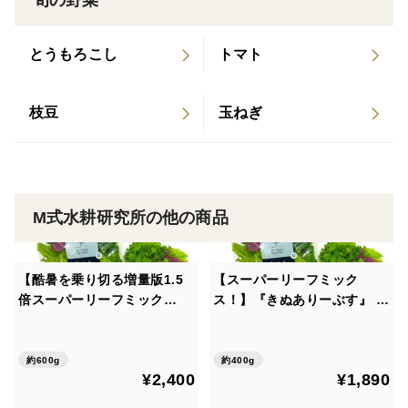
旬の野菜
ありませんが、
M式水耕研究所独自の栽培技術によりベビーリーフと
とうもろこし
トマト
して提供が可能に
なりました。
枝豆
玉ねぎ
◇他では食べれないサラダで野菜自体の風味、食感をお
楽しみください。
M式水耕研究所の他の商品
【酷暑を乗り切る増量版1.5
【スーパーリーフミック
倍スーパーリーフミック
ス！】『きぬありーぶす』 5
ス！】『きぬありーぶす』 7
0ｇ×8袋スーパーフードの葉
5ｇ×8袋スーパーリーフサラ
を組み合わせ！たっぷり約1
ダ用野菜！たっぷり！新鮮！
週間分のサラダ野菜として！
約600g
約400g
¥2,400
¥1,890
さわやか！おいしい！夏の栄
新鮮！さわやか！おいしい！
養補給に！