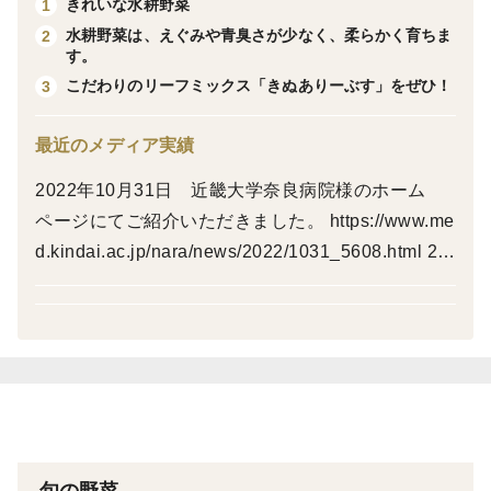
きれいな水耕野菜
1
コラ」として知られ、皮膚の健康や認知機能のサポー
水耕野菜は、えぐみや青臭さが少なく、柔らかく育ちま
2
ト、抗老化作用などが期待されるハーブです。
す。
「きぬありーぶす」
こだわりのリーフミックス「きぬありーぶす」をぜひ！
3
詳しい情報は
https://quinoaleaves.com/
最近のメディア実績
をご覧ください。
2022年10月31日 近畿大学奈良病院様のホーム
〇スーパーフード「キヌア」「アマランサス」「クレソ
ページにてご紹介いただきました。 https://www.me
ン」の
d.kindai.ac.jp/nara/news/2022/1031_5608.html 20
ベビーリーフとβカロテンが豊富な「サンチュ」「フ
23年7月21日 薬事日報様にて薬用植物の水耕栽
リルアイス」の
培の記事を掲載いただきました。 https://science.sa
リーフミックス
nshinkinzoku.co.jp/plant/news/archives/66 2024年
#キヌアとは
12月24日 Jタウンネット様にてご紹介いただきま
キヌアは種子の栄養価が高いことでスーパーフードの
した。 https://j-town.net/2024/12/28364608.html?p
一つとされています。
=all
葉も種子と同様に高い栄養を含んでいます。
通常の土耕栽培では葉が虫に食われ、食用とする事は