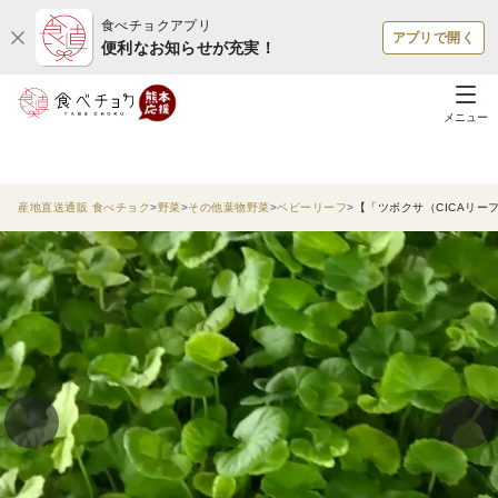
食べチョクアプリ
アプリで開く
便利なお知らせが充実！
メニュー
産地直送通販 食べチョク
野菜
その他葉物野菜
ベビーリーフ
【「ツボクサ（CICAリー