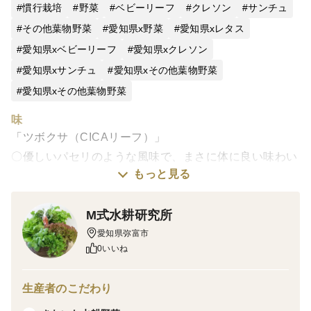
慣行栽培
野菜
ベビーリーフ
クレソン
サンチュ
その他葉物野菜
愛知県x野菜
愛知県xレタス
愛知県xベビーリーフ
愛知県xクレソン
愛知県xサンチュ
愛知県xその他葉物野菜
愛知県xその他葉物野菜
味
「ツボクサ（CICAリーフ）」
〇優しいパセリのような風味で、まさに体に良い味わい
もっと見る
です。
「きぬありーぶす」
M式水耕研究所
〇多色彩・多形状！彩り・食感豊かなミックスリーフ
栽培・生産のこだわり
愛知県弥富市
0いいね
〇新開発の水耕栽培で全品【栽培期間中農薬不使用】
品種の特徴
「ツボクサ（CICAリーフ）」
生産者のこだわり
〇インドの伝統医学アーユルヴェーダで使われる「ゴツ