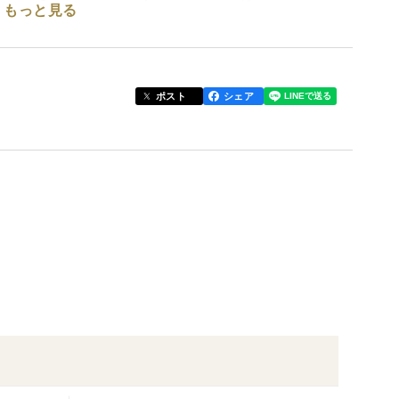
もっと見る
様からおじいちゃん、おばあちゃんまで召し上がって
妄想しながら、栽培に励んでいます！
召し上がって、「にこり」と笑顔になってくださ
ポスト
シェア
ください。
チンペーパーを敷いた保存容器に小分けにして冷蔵保
上がりいただけます。
ますが、配送途中で追熟が進み、裂果が発生する場合
果した実は痛むのがはやいので、早めにお召し上がり