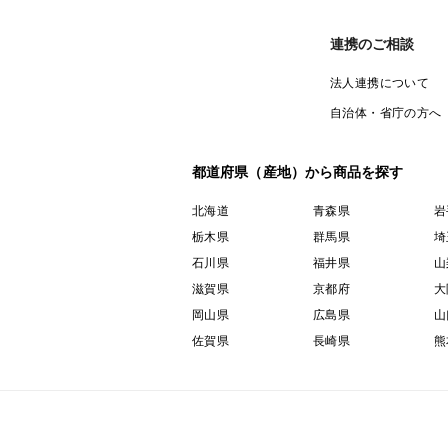
連携のご相談
法人連携について
自治体・省庁の方へ
都道府県（産地）から商品を探す
北海道
青森県
岩
栃木県
群馬県
埼
石川県
福井県
山
滋賀県
京都府
大
岡山県
広島県
山
佐賀県
長崎県
熊