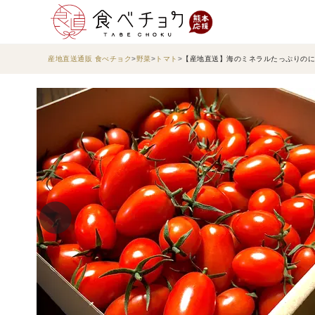
産地直送通販 食べチョク
野菜
トマト
【産地直送】海のミネラルたっぷりのに