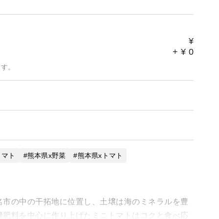
¥
+
¥
0
ます。
トマト
熊本県x野菜
熊本県xトマト
名市の中の干拓地に位置し、土壌は海のミネラルを豊
機肥料を中心に作り上げたミニトマトはコクと食べ応