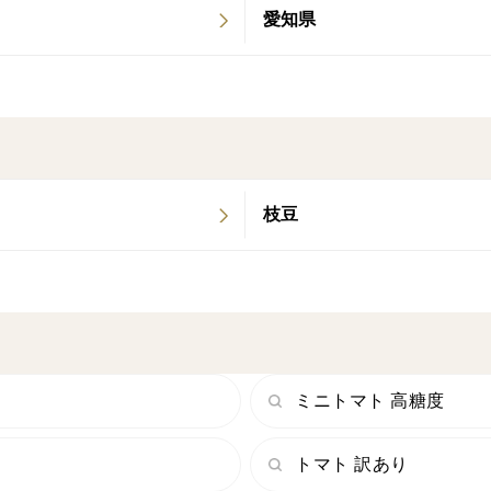
愛知県
枝豆
ミニトマト 高糖度
トマト 訳あり