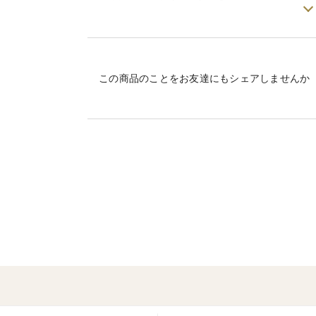
えがあります！
当園で丹精込めて作ったミニトマトをお子
「にこり」と笑顔になるもらうことを日々
ぜひ、当園の「にこりトマト」をご家族で
この商品のことをお友達にもシェアしませんか
い！！
※熨斗について
熨斗希望の方は、特記事項にその旨を記載
※保存について
ヘタを取って洗い、水気を切った後にキッ
存いただくと、1週間ほど美味しくお召し
※出荷時の裂果には十分に気を付けており
がございます。ご了承ください。なお、裂
ください。