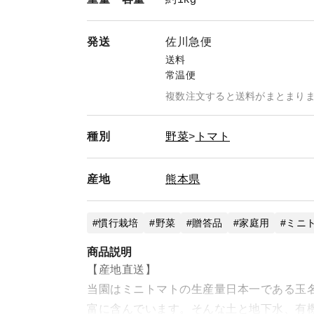
発送
佐川急便
送料
常温便
複数注文すると送料がまとまり
種別
野菜
トマト
産地
熊本県
慣行栽培
野菜
贈答品
家庭用
ミニ
商品説明
【産地直送】
当園はミニトマトの生産量日本一である玉
富に含んでいます。そんな土と地下水、有