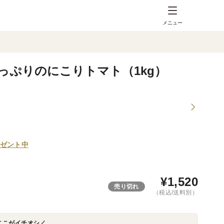
メニュー
っぷりのにこりトマト（1kg）
ゼント中
¥
1,520
売り切れ
（税込/送料別）
ここがイチオシ／