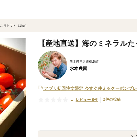
こりトマト（1kg）
【産地直送】海のミネラルた
熊本県玉名市横島町
水本農園
アプリ初回注文限定
今すぐ使えるクーポンプレ
-
2件の投稿
レビュー 0件
＼