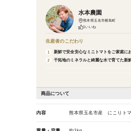
水本農園
熊本県玉名市横島町
1いいね
生産者のこだわり
新鮮で安全安心なミニトマトをご家庭に
1
干拓地のミネラルと綺麗な水で育てた新
2
商品について
内容
熊本県玉名市産 にこりトマ
重量・
容量
約1kg