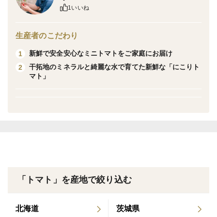
ちゃん、おばあちゃんまで召し上がって「にこり」と笑
1いいね
顔になるもらうことを日々妄想しながら、栽培に励んで
います！
生産者のこだわり
ぜひ、当園の「にこりトマト」をご家族で召し上がっ
新鮮で安全安心なミニトマトをご家庭にお届け
1
て、「にこり」と笑顔になってください！！
干拓地のミネラルと綺麗な水で育てた新鮮な「にこりト
2
マト」
※熨斗について
熨斗希望の方は、特記事項にその旨を記載ください。
※保存について
ヘタを取って洗い、水気を切った後にキッチンペーパー
を敷いた保存容器に小分けにして冷蔵保存いただくと、
1週間ほど美味しくお召し上がりいただけます。
「トマト」を産地で絞り込む
※出荷時の裂果には十分に気を付けておりますが、配送
途中で追熟が進み、裂果が発生する場合がございます。
北海道
茨城県