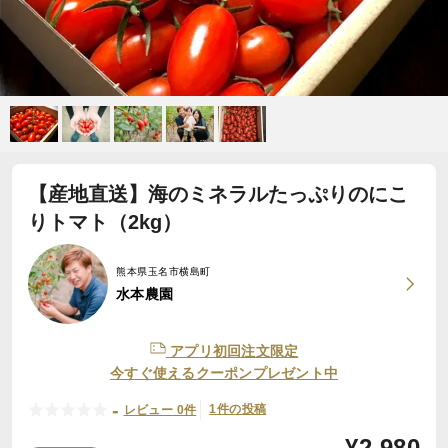
【産地直送】海のミネラルたっぷりのにこ
りトマト（2kg）
熊本県玉名市横島町
水本農園
アプリ初回注文限定
今すぐ使えるクーポンプレゼント中
-
1件の投稿
レビュー 0件
¥
2,980