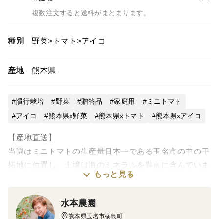
複数注文すると送料がまとまります。
種別
野菜
トマト
アイコ
産地
熊本県
慣行栽培
野菜
贈答品
家庭用
ミニトマト
アイコ
熊本県x野菜
熊本県xトマト
熊本県xアイコ
【産地直送】
当園はミニトマトの生産量日本一である玉名市の中の干
拓地に位置し、土壌は海のミネラルを豊富に含んでいま
もっと見る
す。そんな土と地下水、有機肥料を中心に作り上げたミ
ニトマトはコクと食べ応えがあります！
水本農園
当園で丹精込めて作ったミニトマトをお子様からおじい
熊本県玉名市横島町