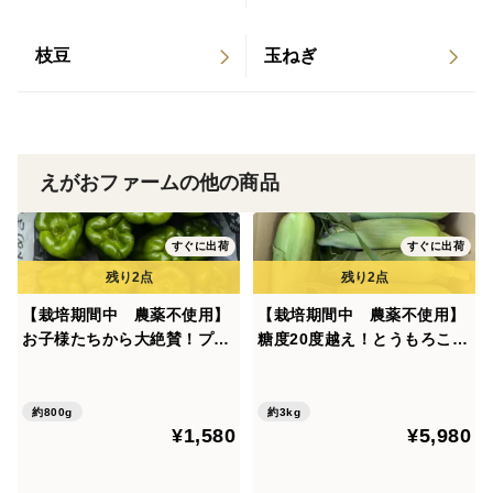
※重さはおおよそです。
※高温を考慮してクール便でお送りします。
枝豆
玉ねぎ
※野菜の生育状況により日付に合わせた収穫ができると
は限らない為、日付指定の受付はしておりません。
※到着時間の選択は可能です。
えがおファームの他の商品
【産地】長野県信濃町
【生産者】えがおファーム
すぐに出荷
すぐに出荷
【栽培方法】栽培期間中 農薬不使用、植物由来の発酵
肥料のみ使用
【栽培期間中 農薬不使用】
【栽培期間中 農薬不使用】
お子様たちから大絶賛！プリ
糖度20度越え！とうもろこし
プリのピーマン（60サイズの
＊ゴールドラッシュ（12本前
箱に入るだけ！）
後・80サイズの箱に入るだ
け）
約800g
約3kg
¥1,580
¥5,980