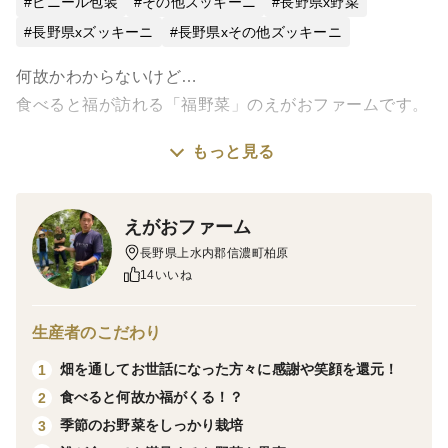
ビニール包装
その他ズッキーニ
長野県x野菜
長野県xズッキーニ
長野県xその他ズッキーニ
何故かわからないけど…
食べると福が訪れる「福野菜」のえがおファームです。
もっと見る
一般的に使われる農薬・化学肥料は一切使用せず、カラ
ダが健康になる美味しい野菜にこだわっています。
えがおファーム
お野菜を食べた皆様からは「味が濃い」「野菜本来の味
長野県上水内郡信濃町柏原
がして美味しい」と好評をいただいています。
14いいね
お届けするのは、黄色のズッキーニ。
生産者のこだわり
畑を通してお世話になった方々に感謝や笑顔を還元！
1
厚切りにしてオリーブオイルやバターでじっくり焼く
食べると何故か福がくる！？
2
と、外は香ばしく、中はとろっとした食感に。
季節のお野菜をしっかり栽培
3