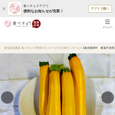
食べチョクアプリ
アプリで開く
便利なお知らせが充実！
メニュー
産地直送通販 食べチョク
野菜
ズッキーニ
その他ズッキーニ
【栽培期間中 農薬不使用