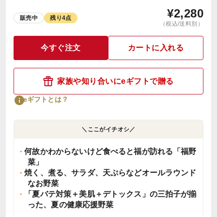
¥
2,280
販売中
残り4点
（税込/送料別）
今すぐ注文
カートに入れる
家族や知り合いにeギフトで贈る
eギフトとは？
＼ここがイチオシ／
何故かわからないけど食べると福が訪れる「福野
菜」
焼く、煮る、サラダ、天ぷらなどオールラウンド
なお野菜
「夏バテ対策＋美肌＋デトックス」の三拍子が揃
った、夏の健康応援野菜