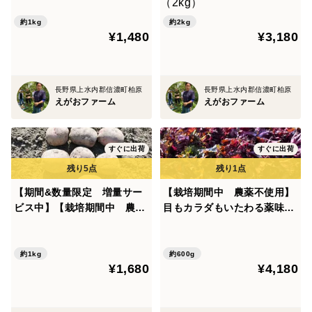
味濃くホクッとしたじゃがい
皮が目を引くじゃがいも＊ア
も＊デジマ＊（1kg）
ンデスレッド（2kg）
約1kg
約2kg
¥1,480
¥3,180
長野県上水内郡信濃町柏原
長野県上水内郡信濃町柏原
えがおファーム
えがおファーム
すぐに出荷
すぐに出荷
【期間&数量限定 増量サー
【栽培期間中 農薬不使用】
ビス中】【栽培期間中 農薬
目もカラダもいたわる薬味！
不使用】ホクホク甘い！赤い
赤紫蘇（80サイズの箱にはい
皮が目を引くじゃがいも＊ア
るだけ！）
ンデスレッド（1kg）
約1kg
約600g
¥1,680
¥4,180