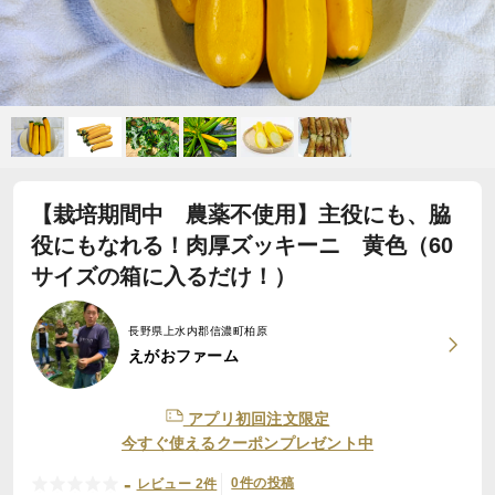
【栽培期間中 農薬不使用】主役にも、脇
役にもなれる！肉厚ズッキーニ 黄色（60
サイズの箱に入るだけ！）
長野県上水内郡信濃町柏原
えがおファーム
アプリ初回注文限定
今すぐ使えるクーポンプレゼント中
-
0件の投稿
レビュー 2件