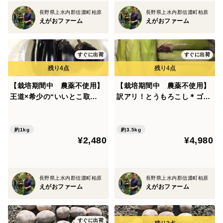
長野県上水内郡信濃町柏原
長野県上水内郡信濃町柏原
えがおファーム
えがおファーム
すぐに出荷
すぐに出荷
【栽培期間中 農薬不使用】
【栽培期間中 農薬不使用】
王道×希少の“いいとこ取
訳アリ！とうもろこし＊ゴー
り”茄子セット（60サイズの
ルドラッシュ（14本前後・80
箱にはいるだけ！）
サイズの箱に入るだけ）
約1kg
約3.5kg
¥2,480
¥4,980
長野県上水内郡信濃町柏原
長野県上水内郡信濃町柏原
えがおファーム
えがおファーム
すぐに出荷