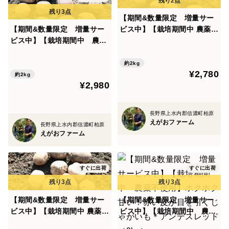
【期間&数量限定 増量サー
【期間&数量限定 増量サー
ビス中】【栽培期間中 農薬不
ビス中】【栽培期間中 農薬
使用】ポテサラにおすすめ！
不使用】いいとこどりの食べ
味濃くホクッとしたじゃがい
比べじゃがいもセット★デジ
も＊デジマ＊（2kg）
約2kg
¥2,780
マ＆アンデスレッド（2kg）
約2kg
¥2,980
長野県上水内郡信濃町柏原
えがおファーム
長野県上水内郡信濃町柏原
えがおファーム
すぐに出荷
すぐに出荷
【期間&数量限定 増量サー
【期間&数量限定 増量サー
ビス中】【栽培期間中 農薬不
ビス中】【栽培期間中 農薬
使用】ポテサラにおすすめ！
不使用】ホクホク甘い！赤い