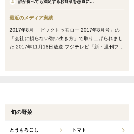
誰が食べても満足するお野菜を愚直に…
4
シンプルな調理でも存在感があり、まるで夏の野菜ス
テーキのように楽しめます。
最近のメディア実績
2017年8月 「ビックトゥモロー 2017年8月号」の
焼き物はもちろん、マリネ、天ぷら、浅漬けにも使いや
「会社に頼らない強い生き方」で取り上げられまし
すい一本です。
た 2017年11月18日放送 フジテレビ「新・週刊フジ
テレビ批評」の「もえみめもNEO」コーナーで坂戸
カラダ想いの“福野菜”、今が旬です。
ベースが取り上げられました 2018年9月 「やさい
畑 2018年 秋号」の『 #実録人生いろいろ菜園 』で
ごはんにもワインにも合う、夏のごちそうをぜひ。
取り上げられました 2018年10月 「AFCフォーラ
ム 10月号」に、生産者と消費者をつなぐ事例で取
※写真はイメージです。
り上げられました
※規格品ではない為、サイズや見た目はバラバラです。
※多少の虫食い、収穫時に発生したキズ等がある場合が
旬の野菜
ございますので予めご了承ください。
※60サイズの箱に一杯詰めてお送りします。
とうもろこし
トマト
5～8個前後になります。