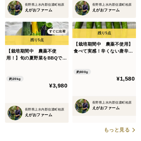
長野県上水内郡信濃町柏原
長野県上水内郡信濃町柏原
えがおファーム
えがおファーム
すぐに出荷
【栽培期間中 農薬不使用】
【栽培期間中 農薬不使
食べて実感！辛くない唐辛子
用！】旬の夏野菜をBBQで味
「伏見甘長唐辛子」（60サイ
わい尽くす福野菜BBQセット
ズの箱に入るだけ！）
(80サイズの箱に入るだけ 3
約800g
¥1,580
-5種類程度）
約20kg
¥3,980
長野県上水内郡信濃町柏原
えがおファーム
長野県上水内郡信濃町柏原
えがおファーム
もっと見る