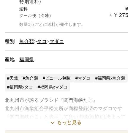
特別送料）
¥
送料
+
¥
275
クール便（冷凍）
数量1点ごとに送料が発生します。
種別
魚介類
タコ
マダコ
産地
福岡県
天然
魚介類
ビニール包装
マダコ
福岡県x魚介類
福岡県xタコ
福岡県xマダコ
北九州市が誇るブランド『関門海峡たこ』
北九州市漁業組合平松支所が商標登録済のマダコです
『関門海峡たこ』と表示して良い海域(漁協)は決まって
もっと見る
います