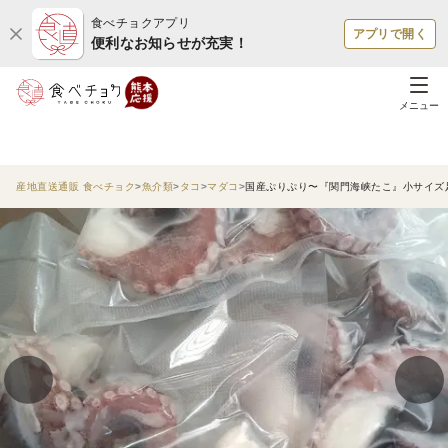
食べチョクアプリ
アプリで開く
便利なお知らせが充実！
メニュー
産地直送通販 食べチョク
魚介類
タコ
マダコ
国産ぷりぷり〜『関門海峡たこ』小サイズ足