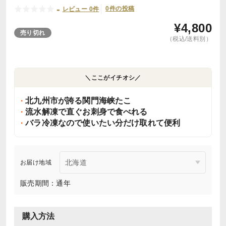
-
0件の投稿
レビュー 0件
¥
4,800
売り切れ
（税込/送料別）
＼ここがイチオシ／
北九州市が誇る関門海峡たこ
流水解凍で直ぐお刺身で食べれる
バラ冷凍なので使いたい分だけ取れて便利
お届け地域
販売期間：通年
購入方法