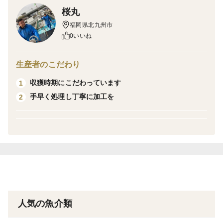
小サイズ1kg（500×2袋）
桜丸
足1本ずつにカットしています大きさにバラつきがあり
福岡県北九州市
ます
0いいね
生きているたこを直ぐ処理し、新鮮なたこなのでボイル
は1〜3分程度の半生です
生産者のこだわり
足1本ずつカットし、超低温冷凍でバラバラでの冷凍
収獲時期にこだわっています
1
必要な量が取りやすくて便利です
手早く処理し丁寧に加工を
2
足の欠損、傷等が混ざっている事があります
バラ冷凍なので必要な量を流水解凍で直ぐ使え便利です
※オススメ☝️そのままお刺身で
★大根おろしやネギ…ポン酢で
★ごま油と塩で…
★刺身醤油…柚子胡椒、わさびで
カルパッチョ、たこ焼き、たこ飯、酢物、パスタ、唐揚
人気の魚介類
げ、ガーリック炒め、アヒージョ等など