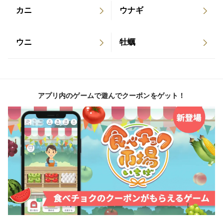
唐揚げの際は高温でサッと衣がカリッとなればOKです
カニ
ウナギ
（注：揚げ過ぎると硬くなります）
※ストックしていると、もう一品欲しい時やお酒🍺のあ
ウニ
牡蠣
てに直ぐ使えて便利な人気商品です
食品表示名称:冷凍ボイルたこ
原材料:真だこ(関門海峡産)
アプリ内のゲームで遊んでクーポンをゲット！
内容量:1kg
保存方法:−15℃以下で保存して下さい
製造者:poulpe
北九州市戸畑区菅原二丁目14-17
栄養成分表示(100ｇ当たり)
エネルギー99kcal
タンパク質21.7ｇ
脂質0.7ｇ
炭水化物0.1ｇ