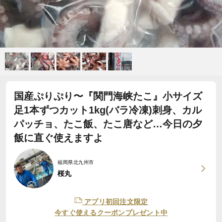
国産ぷりぷり〜『関門海峡たこ』小サイズ
足1本ずつカット1kg(バラ冷凍)刺身、カル
パッチョ、たこ飯、たこ唐など…今日の夕
飯に直ぐ使えますよ
福岡県北九州市
桜丸
アプリ初回注文限定
今すぐ使えるクーポンプレゼント中