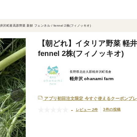
町産高原野菜 新鮮 フェンネル / fennel 2株(フィノッキオ)
【朝どれ】イタリア野菜 軽井
fennel 2株(フィノッキオ)
長野県北佐久郡軽井沢町長倉
軽井沢 ohanami farm
アプリ初回注文限定
今すぐ使えるクーポンプレ
-
3件の投稿
レビュー 2件