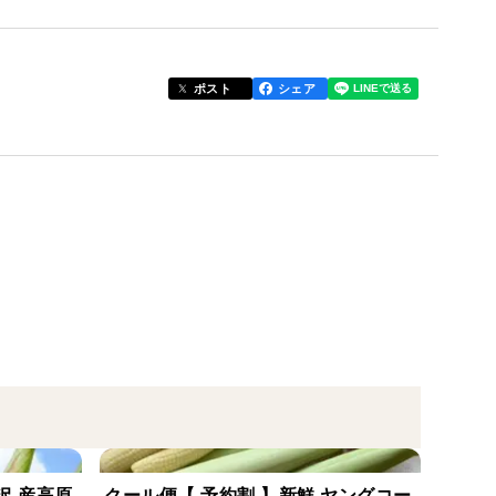
も柔らかで食べ易く、甘いのが特徴です。
に仕上げに添えるとグンと高級感のある味わいに。
ポスト
シェア
た食感、加熱すると新玉ねぎのように甘味を楽しめま
うイワシとフェンネルを使ったパスタは代表的な料理
いただくピンツィモーニオが手軽でおいしい。そのほ
ライスして利用する場合は白身魚やオレンジと相性が
ます。鱗茎部は2個、葉は袋に入れてお届けします。
沢 産高原
クール便【 予約割 】新鮮 ヤングコー