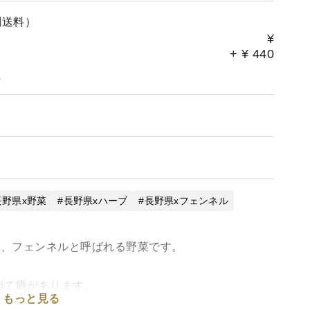
別送料）
¥
+
¥
440
。
長野県x野菜
長野県xハーブ
長野県xフェンネル
)、フェンネルと呼ばれる野菜です。
似て癖があります。
もっと見る
いですが、イタリア・シチリア島の料理ではこの季節