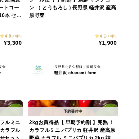
イートコー
ン （ とうもろし ) 長野県 軽井沢 産高
10本 セッ
原野菜
4.8
4.1
(18件)
(10件)
¥3,300
¥1,900
長倉
長野県北佐久郡軽井沢町長倉
m
軽井沢 ohanami farm
ラフルミニ
2kgお買得品【 早期予約割 】完熟 ！
 カラフル
カラフルミニ パプリカ 軽井沢 産高原
わせセット
野菜 カラフル ミニパプリカ 2kg 詰め