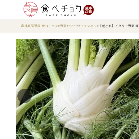
産地直送通販 食べチョク
野菜
ハーブ
フェンネル
【朝どれ】イタリア野菜 軽井沢