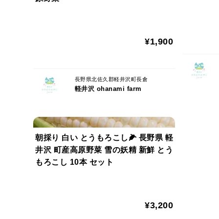
¥1,900
長野県北佐久郡軽井沢町長倉
軽井沢 ohanami farm
朝採り 白い とうもろこし🌽 長野県 軽
井沢 町産高原野菜 雪の妖精 新鮮 とう
もろこし 10本 セット
¥3,200