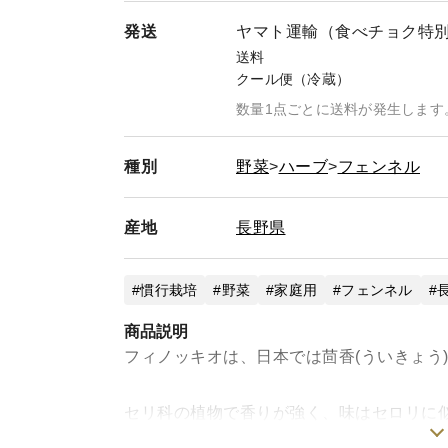
発送
ヤマト運輸（食べチョク特
送料
クール便（冷蔵）
数量1点ごとに送料が発生します
種別
野菜
ハーブ
フェンネル
産地
長野県
慣行栽培
野菜
家庭用
フェンネル
商品説明
フィノッキオは、日本では茴香(ういきょう
セリ科の植物で香りが強く、味はセロリに
日本では生産量も少なく、故に高級食材扱