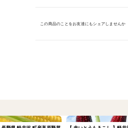
なくてはならない素材です。
軽井沢町産高原野菜のフィノッキオは香り
葉の部分は生のままハーブとして、魚料理
この商品のことをお友達にもシェアしませんか
鱗茎は生だとセロリのようなシャキッとし
す。
特にイタリア料理のパスタコンサルデとい
のひとつです。
※参考料理※
一口大に乱切りし、オリーブオイルと塩で
か炒めてたり、グリルしても良い。生をス
良いようです。
梱包は、葉と鱗茎部をカットして各々入れ
 長野県 軽井沢 町産高原野菜
【 赤いとうもろこし 】軽井