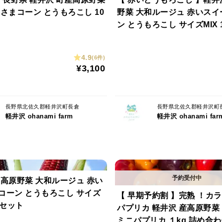
さまコーン とうもろこし 10
野菜 大和ルージュ 赤いス
ト
ン とうもろこし サイズMIX 
ト
4.9
(6件)
¥3,100
長野県北佐久郡軽井沢町長倉
長野県北佐久郡軽井沢町
軽井沢 ohanami farm
軽井沢 ohanami far
産高原野菜 大和ルージュ 赤い
コーン とうもろこし サイズ
【 早期予約割 】完熟 ！カ
 セット
パプリカ 軽井沢 産高原野菜
ミニパプリカ １kg 詰め合