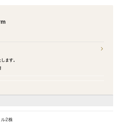
rm
たします。
培
ル2株