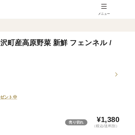
メニュー
沢町産高原野菜 新鮮 フェンネル /
ゼント中
¥
1,380
売り切れ
（税込/送料別）