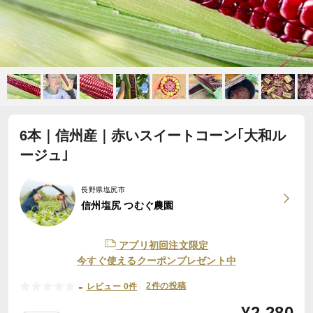
6本｜信州産｜赤いスイートコーン｢大和ル
ージュ｣
長野県塩尻市
信州塩尻 つむぐ農園
アプリ初回注文限定
今すぐ使えるクーポンプレゼント中
-
2件の投稿
レビュー 0件
¥
2,280