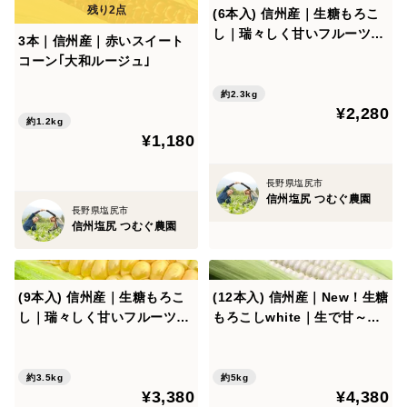
わたしたちは｢こどもたちも畑で採ってそのまま生で食
(6本入) 信州産｜生糖もろこ
べることのできる安心感｣を大切に栽培に取り組んでお
し｜瑞々しく甘いフルーツコ
3本｜信州産｜赤いスイート
ーン
ります。
コーン｢大和ルージュ｣
極力、消毒を控えて栽培しておりますため、梱包の際に
約2.3kg
良く確認はしておりますが、皮に小さな虫が付着してい
¥2,280
約1.2kg
る場合があるかもしれません。
¥1,180
安心の証とご理解いただけますと幸いです。
長野県塩尻市
信州塩尻 つむぐ農園
その他、同封する注意書き等を参照してください
長野県塩尻市
信州塩尻 つむぐ農園
【※送料について】
送料は配送会社の規定に基づき、ダンボールの大きさで
(9本入) 信州産｜生糖もろこ
(12本入) 信州産｜New！生糖
はなく総重量にて設定されております。
し｜瑞々しく甘いフルーツコ
もろこしwhite｜生で甘～い
ーン
フルーツコーン
ダンボールの大きさと、設定されている送料のサイズが
異なるのはそのためです。
約3.5kg
約5kg
どうぞよろしくお願いいたします。
¥3,380
¥4,380