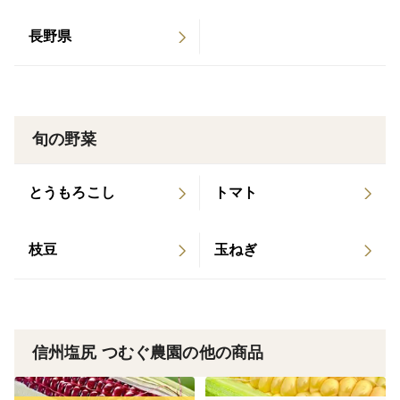
を使用させていただいております。
長野県
今季より、作業効率化と品質向上のため、ヒゲの先端部
分をカットしてから検品、梱包しております。こちらも
併せてご理解いただけますと幸いです。
旬の野菜
とうもろこしの収穫期に合わせて発送作業を行なってお
ります(とうもろこしの本当の旬は｢美味しさのピーク前
とうもろこし
トマト
後3日間｣と言われているほど繊細です)。そのため、お
届け日の指定については受付できませんので、予めご承
枝豆
玉ねぎ
知おきください。
お客様都合によりお受け取りができなかった際の、返品
交換は受付できません。
お日にちに余裕を持ってご注文いただくことをおすすめ
信州塩尻 つむぐ農園の他の商品
いたします。