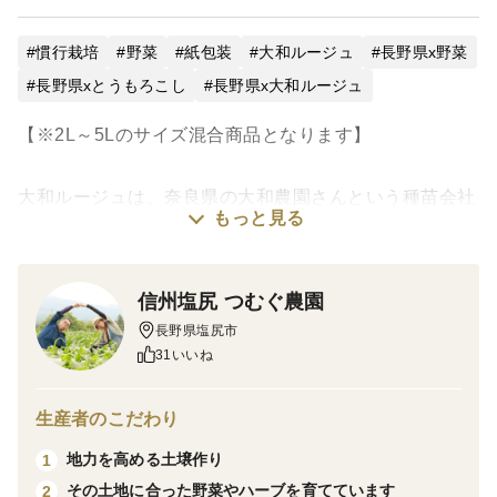
慣行栽培
野菜
紙包装
大和ルージュ
長野県x野菜
長野県xとうもろこし
長野県x大和ルージュ
【※2L～5Lのサイズ混合商品となります】
大和ルージュは、奈良県の大和農園さんという種苗会社
もっと見る
で開発され、種の販売がスタートしたばかりの新しい品
種です。
私たちは、発売に先駆けてモニター栽培させて頂き、今
信州塩尻 つむぐ農園
年5年目の栽培となります。
長野県塩尻市
美味しい食べ方やレシピについてはまだ研究段階で、美
31いいね
味しい食べ方を模索しながら販売しております。
生産者のこだわり
なんといっても、その鮮やかなルージュ色が特徴。
地力を高める土壌作り
1
｢日本初の赤いスイートコーン｣ としてSNS発信も積極
その土地に合った野菜やハーブを育てています
2