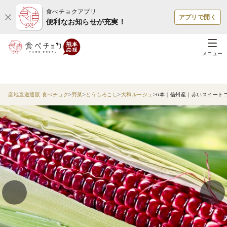
食べチョクアプリ
アプリで開く
便利なお知らせが充実！
メニュー
産地直送通販 食べチョク
野菜
とうもろこし
大和ルージュ
6本｜信州産｜赤いスイートコ