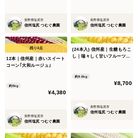
長野県塩尻市
長野県塩尻市
信州塩尻 つむぐ農園
信州塩尻 つむぐ農園
(24本入) 信州産｜生糖もろこ
し｜瑞々しく甘いフルーツコ
12本｜信州産｜赤いスイート
ーン
コーン｢大和ルージュ｣
約9.6kg
¥8,700
約5kg
¥4,380
長野県塩尻市
信州塩尻 つむぐ農園
長野県塩尻市
信州塩尻 つむぐ農園