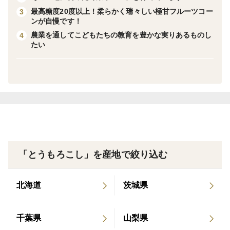
的に行なわれ、本年は栽培されている生産者さんも増え
最高糖度20度以上！柔らかく瑞々しい極甘フルーツコー
3
ました。
ンが自慢です！
農業を通してこどもたちの教育を豊かな実りあるものし
4
たい
優しい甘さと、どこかサツマイモのような濃厚な風味。
とうもろこし本来の、穀物の持つ深い香りが口に広がり
ます。
大和ルージュの鮮やかなルージュ色には、アントシアニ
ンが豊富に含まれています。
加熱すると色落ちするため、レンジ加熱か蒸し料理で。
また色味を生かした炊き込みご飯やスープ、お菓子作り
「とうもろこし」を産地で絞り込む
にもおすすめです。
ーーーーー
北海道
茨城県
2L～5Lサイズの混合にて梱包いたします。
予めご承知おきください。
千葉県
山梨県
梱包には緩衝材として全国からお寄せいただいた古新聞