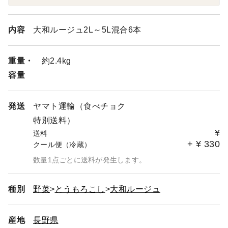
順次、少しずつではありますが、作業を進めてまいりま
す。
温かい気持ちでお待ちいただけますと幸いです。
内容
大和ルージュ2L～5L混合6本
引き続き、よろしくお願いいたします。
重量・
約2.4kg
容量
発送
ヤマト運輸（食べチョク
特別送料）
¥
送料
+
¥
330
クール便（冷蔵）
数量1点ごとに送料が発生します。
種別
野菜
とうもろこし
大和ルージュ
産地
長野県