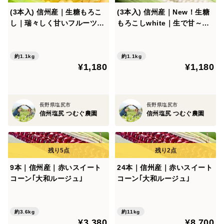
(3本入) 信州産｜生糖もろこ
(3本入) 信州産｜New！生糖
し｜瑞々しく甘いフルーツコ
もろこしwhite｜生で甘～い
ーン
フルーツコーン
約1.1kg
約1.1kg
¥1,180
¥1,180
長野県塩尻市
長野県塩尻市
信州塩尻 つむぐ農園
信州塩尻 つむぐ農園
9本｜信州産｜赤いスイート
24本｜信州産｜赤いスイート
コーン｢大和ルージュ｣
コーン｢大和ルージュ｣
約3.6kg
約11kg
¥3,380
¥8,700