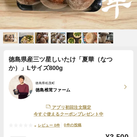
徳島県産三ツ星しいたけ「夏華（なつ
か）」Lサイズ800g
徳島県松茂町
徳島椎茸ファーム
アプリ初回注文限定
今すぐ使えるクーポンプレゼント中
-
0件の投稿
レビュー 0件
¥
3,500