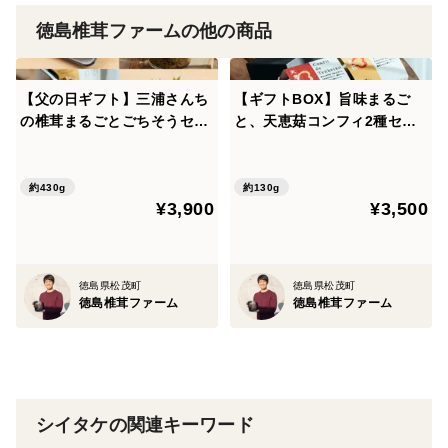
ぜひ一度ご賞味ください。
徳島椎茸ファームの他の商品
【父の日ギフト】三浦さんち
【ギフトBOX】旨味まるご
の椎茸まるごとごちそうセッ
と、天恵菇コンフィ2種セッ
ト/熨斗対応可
ト（オリーブオイル・ごま
油）
約430g
約130g
¥3,900
¥3,500
徳島県松茂町
徳島県松茂町
徳島椎茸ファーム
徳島椎茸ファーム
シイタケの関連キーワード