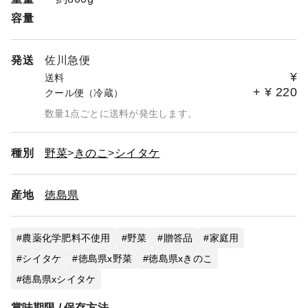
容量
発送
佐川急便
¥
送料
+
¥
220
クール便（冷蔵）
数量1点ごとに送料が発生します。
種別
野菜
きのこ
シイタケ
産地
徳島県
農薬化学肥料不使用
野菜
贈答品
家庭用
シイタケ
徳島県x野菜
徳島県xきのこ
徳島県xシイタケ
賞味期限 / 保存方法