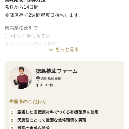
発送から14日間
冷蔵保存で2週間程度日持ちします。
徳島県松茂町で
1つずつ丁寧に育てた
夏のきのこの最高峰椎茸
もっと見る
「三ツ星しいたけ 夏華（なつか）」
椎茸の旬といえば寒い季節——
徳島椎茸ファーム
そんな常識をくつがえすように、
徳島県松茂町
夏の高温多湿な気候の中でも、
4いいね
しっかりと旨味を蓄え、
まるで“夏に咲く花”のように、
生産者のこだわり
ひときわ大きく、美しく実ります。
厳選した国産原材料でつくる有機菌床を使用
1
天恵菇にとって最適な栽培環境を実現
2
「夏華」は、その堂々たるサイズと
最高の食感を追求
3