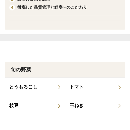
ひと口頬ばれば、口いっぱいに広がる芳醇な香りと凝縮
徹底した品質管理と鮮度へのこだわり
4
された旨味。
焼くだけで、ごちそう。
煮込めば、出汁が主役に。
素材そのものの魅力を存分に引き出した、まさに“主役
級”の椎茸です。
食卓を豊かに彩るのはもちろん、
大切な方への贈り物にも最適です。
旬の野菜
夏のご挨拶に、お中元に。
とうもろこし
トマト
私たち徳島椎茸ファームは、
「椎茸の概念が覆る究極の椎茸づくりを」
枝豆
玉ねぎ
そんな想いから、東京から徳島に移住し、この椎茸栽培
に情熱を注いできました。
ひとつひとつ作品のように愛情を込めて育てた「夏華」