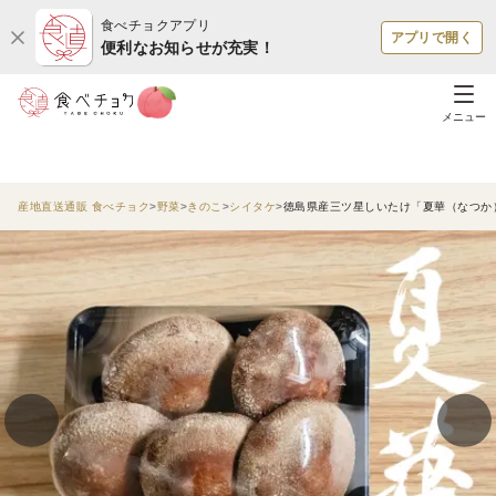
食べチョクアプリ
アプリで開く
便利なお知らせが充実！
メニュー
産地直送通販 食べチョク
野菜
きのこ
シイタケ
徳島県産三ツ星しいたけ「夏華（なつか）