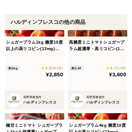
す。
GABAは熱に強く加工の過程（加熱や濃縮）で増える性
ハルディンフレスコの他の商品
質があるため、シュガープラムも生で食べるよりジュー
スを飲んだ方が、手軽にGABAを効率よく摂取できま
す。
シュガープラム1kg 糖度10度
高糖度ミニトマトシュガープ
以上の高リコピン(13mg)極
ラム超濃厚・高リコピン(18.
また、ジュースのリコピン含有量を調べたところ、
甘・完熟・高糖度ミニトマ
5mg)ジュース9本セット、旨
ト ジューシーな甘さがクセ
味と甘さで料理にもOK(3001
ジュース：18.5mg/100g
4.8
4.7
になる(300003)
77)
(951件)
(17件)
約1kg
約1.6ℓ
2025.11.09 日本食品分析センター調べ（時期や環境に
¥2,850
¥3,600
より変動有）
長野県東御市
長野県東御市
こちらも生のシュガープラムより含有量が上回りまし
ハルディンフレスコ
ハルディンフレスコ
た。
※生のシュガープラムは、リコピン13mg/100g：一般的
なミニトマトの約1.6倍
極甘ミニトマト シュガープラ
シュガープラム4kg 糖度10度
ム1kgと超濃厚シュガープラ
以上の高リコピン(13mg)極