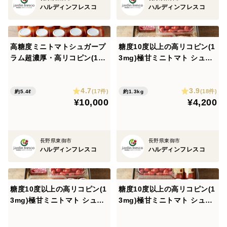
ハルディンフレスコ
ハルディンフレスコ
（注）ジュースに加工する際、シュガープラムは糖度が
高過ぎPh値の調整をしなければいけない為、やむなく
酸味料（クエン酸）を使用する場合がございます。
高糖度ミニトマトシュガープ
糖度10度以上の高リコピン(1
ラム超濃厚・高リコピン(18.
3mg)極甘ミニトマト シュガ
-------------------------------------
5mg)ジュース30本セット。
ープラムギフトC「熨斗対応
旨味と甘さで料理にもOK(30
可」(300108)
4.7
3.9
0047)
(17件)
(18件)
約5.4ℓ
約1.3kg
こだわりの「完熟採り」
¥10,000
¥4,200
シュガープラムの糖度を存分に引き出すために、私たち
はシュガープラムが樹の上でしっかりと赤く熟してから
長野県東御市
長野県東御市
収穫する「完熟採り」にこだわっています。
ハルディンフレスコ
ハルディンフレスコ
完熟するまで収穫を待つことで、本来の甘み・うま味が
最大限に引き出され、濃厚な味わいをお楽しみいただけ
糖度10度以上の高リコピン(1
糖度10度以上の高リコピン(1
ます。
3mg)極甘ミニトマト シュガ
3mg)極甘ミニトマト シュガ
ープラムギフトB「熨斗対応
ープラムギフトA「熨斗対応
-------------------------------------
可」(300107)
可」(300106)