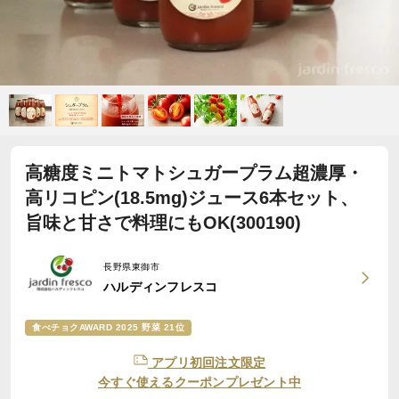
高糖度ミニトマトシュガープラム超濃厚・
高リコピン(18.5mg)ジュース6本セット、
旨味と甘さで料理にもOK(300190)
長野県東御市
ハルディンフレスコ
食べチョクAWARD 2025 野菜 21位
アプリ初回注文限定
今すぐ使えるクーポンプレゼント中