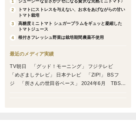
ジューシーな甘さがクセになる贅沢な完熟ミニトマト♪
1
高糖度ミニトマト「シュガープラム」100％、
トマトにストレスを与えない、お水をあげながらの甘い
2
コク深い甘さの高リコピンジュース
トマト栽培
高糖度ミニトマト シュガープラムをギュッと凝縮した
3
シュガープラムは、jardin（ハルディン）育種のオリジ
トマトジュース
ナル品種。一般的なミニトマトとは一線を画す、10度以
根付きフレッシュ野菜は栽培期間農薬不使用
4
上の圧倒的な糖度を実現したミニトマトです。
最近のメディア実績
トマト特有の青臭さはほとんどなく、まるでフルーツト
マトの最高峰とも言える味わい。 そんなシュガープラ
TV朝日 「グッド！モーニング」 フジテレビ
ムをギュッと凝縮した『シュガープラムジュース』は、
「めざましテレビ」 日本テレビ 「ZIP!」 BSフ
生のシュガープラムとは一味違うコク深い甘さの高リコ
ジ 「所さんの世田谷ベース」 2024年6月 TBS
ピンジュースです。
「がっちりマンデー」
そのまま飲むのはもちろん、炭酸やビールで割っても格
別な美味しさをお楽しみいただけます。
原材料はシュガープラムのみ、余計な味付けは一切な
し。 パスタや煮込み料理、ソースやドレッシングなど
様々なお料理にもご活用いただけます。