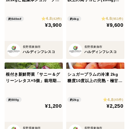
ムジュースのセット♪完熟高
甘・完熟・高糖度ミニトマ
忙しいとき、時間がないとき、カンタンな食事ですませ
リコピン(13mg)高糖度(10度
ト ジューシーな甘さがクセ
たい時…
4.8
4.8
以上)(300015)
になる(300005)
(42件)
(951件)
約540mℓ
約4kg
こんな時にはシュガープラムジュースでリコピンも
¥3,900
¥9,600
GABAも摂取しましょう！
長野県東御市
長野県東御市
-------------------------------------
ハルディンフレスコ
ハルディンフレスコ
シュガープラムジュース成分
根付き新鮮野菜「サニー＆グ
シュガープラムの冷凍 2kg
1.シュガープラム
リーンレタス×5個」栽培期間
糖度10度以上の完熟・極甘・
１本（180ml）のジュースに約400g弱のトマトの実を使
農薬不使用(300167)
高リコピン(13mg)高糖度ミ
ニトマト(300012)
用。
4.8
(45件)
約500g
約2kg
生のシュガープラムよりもさらに濃厚な甘味とうま味を
¥1,200
¥2,250
お楽しみいただけます。
2.酸味料（クエン酸）
長野県東御市
長野県東御市