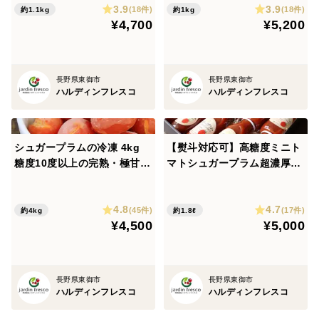
3.9
3.9
(18件)
(18件)
約1.1kg
約1kg
¥4,700
¥5,200
商品のお届けについて
毎週 火曜・金曜日発送（祝日の場合は発送不可の場合
長野県東御市
長野県東御市
あり）
ハルディンフレスコ
ハルディンフレスコ
土日祝日は休業日のため、商品や受注についてのお問い
合わせ、および発送は平日営業時間内のご対応となりま
す。ご了承ください。
シュガープラムの冷凍 4kg
【熨斗対応可】高糖度ミニト
糖度10度以上の完熟・極甘・
マトシュガープラム超濃厚・
高リコピン(13mg)高糖度ミ
高リコピン(18.5mg)ジュース
-------------------------------------
ニトマト(300127)
10本ギフトセット、御中元・
4.8
4.7
お歳暮などに(300178)
(45件)
(17件)
約4kg
約1.8ℓ
¥4,500
¥5,000
・1本あたりの内容量：180ml
・栄養成分(100ｇあたり)：エネルギー33.7kcaｌ、炭水
化物8.4g、たんぱく質1.3g、食塩相当量0.01g、脂質
長野県東御市
長野県東御市
0.1g
ハルディンフレスコ
ハルディンフレスコ