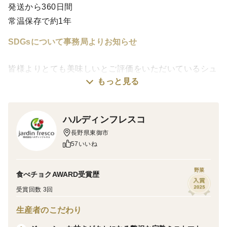
発送から360日間
常温保存で約1年
SDGsについて事務局よりお知らせ
皆様よりとても美味しいとご評価をいただいているシュ
もっと見る
ガープラムですが、
薄皮という事もあり、出荷ぎりぎりで皮に亀裂が入って
しまう事があるそうです。
ハルディンフレスコ
そのような事情で出荷が出来なくなったトマトを無駄に
長野県東御市
すること無く、
57いいね
シュガープラムの甘さをそのまま凝縮したジュースとい
う形で加工し販売することで
野菜
食べチョクAWARD受賞歴
食品ロス削減に貢献されています。
受賞回数 3回
生産者のこだわり
-------------------------------------