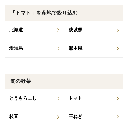
美容と健康に…毎日の食事に1杯のシュガープラム
ジュースはいかがでしょうか。
「トマト」を産地で絞り込む
-------------------------------------
北海道
茨城県
生よりジュースの方が多い、
愛知県
熊本県
シュガープラムのGABA（ギャバ）
シュガープラムとジュースのGABA含有量を検査してみ
たところ…
旬の野菜
生のシュガープラム：53mg/100g
ジュース：67mg/100g
とうもろこし
トマト
2025.11.09 日本食品分析センター調べ（時期や環境に
より変動有）
枝豆
玉ねぎ
一般的なトマトのGABAが20～30mgと言われていま