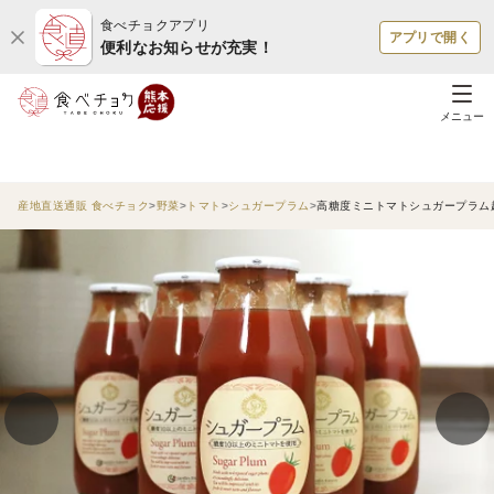
食べチョクアプリ
アプリで開く
便利なお知らせが充実！
メニュー
産地直送通販 食べチョク
野菜
トマト
シュガープラム
高糖度ミニトマトシュガープラム超濃