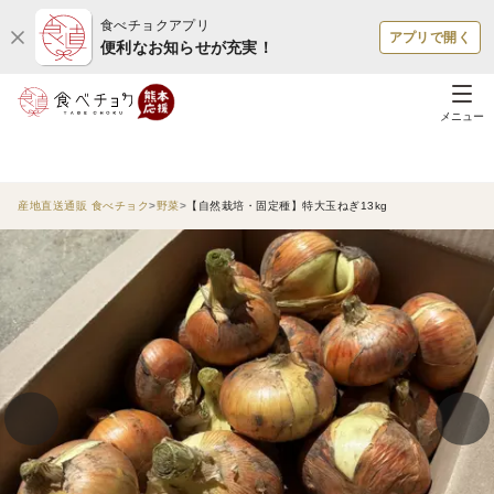
食べチョクアプリ
アプリで開く
便利なお知らせが充実！
メニュー
産地直送通販 食べチョク
野菜
【自然栽培・固定種】特大玉ねぎ13kg