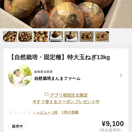
【自然栽培・固定種】特大玉ねぎ13kg
徳島県名西郡
自然栽培まんまファーム
アプリ初回注文限定
今すぐ使えるクーポンプレゼント中
-
1件の投稿
レビュー 1件
¥
9,100
販売中
（税込/送料別）