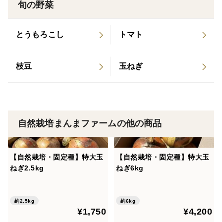
旬の野菜
味
とうもろこし
トマト
栽培・生産のこだわり
産地の特徴
枝豆
玉ねぎ
品種の特徴
自然栽培まんまファームの他の商品
【自然栽培・固定種】特大玉
【自然栽培・固定種】特大玉
ねぎ2.5kg
ねぎ6kg
約2.5kg
約6kg
¥1,750
¥4,200