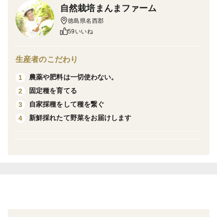
徳島県を東西に流れる吉野川の恵みを受けた土と太陽と
自然栽培まんまファーム
水で自然のまんまで育った玉ねぎを是非ご賞味ください
徳島県名西郡
♪
59いいね
オニオンスライス、タルタルソース、玉ねぎドレッシン
生産者のこだわり
グ、玉ねぎ麹、玉ねぎの赤ワイン漬けなどいかがですか
農薬や肥料は一切使わない。
1
⭐️
固定種を育てる
2
加熱するとトロッと甘みが増してカレーなどの煮込み調
自家採種をして種を繋ぐ
3
理やお味噌汁も美味しくなりますよ😊
新鮮採れたて野菜をお届けします
4
《ご注意》
◉皮をむかずに少し土のついた状態での納品になりま
す。
◉大玉・特大サイズの玉ねぎになります。
◉測り合わせの為、小ぶりな玉ねぎも少し入ります。
◉双子玉ねぎも少量混ざります。写真をご参照ください