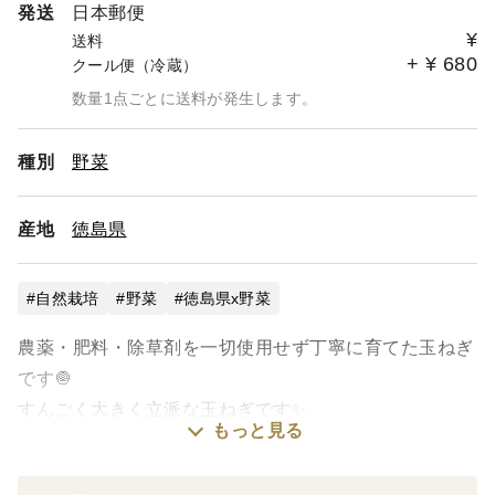
発送
日本郵便
¥
送料
+
¥
680
クール便（冷蔵）
数量1点ごとに送料が発生します。
種別
野菜
産地
徳島県
自然栽培
野菜
徳島県x野菜
農薬・肥料・除草剤を一切使用せず丁寧に育てた玉ねぎ
です🧅
すんごく大きく立派な玉ねぎです✨
もっと見る
🌟固定種の玉ねぎで保存が効く品種です🌟