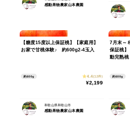
感動果物農家山本農園
【糖度15度以上保証桃】【家庭用】
7月末～
お家で甘桃体験♪ 約600g2-4玉入
保証桃】
動完熟桃 
4.4
(12件)
約600g
約600g
¥2,199
和歌山県和歌山市
感動果物農家山本農園