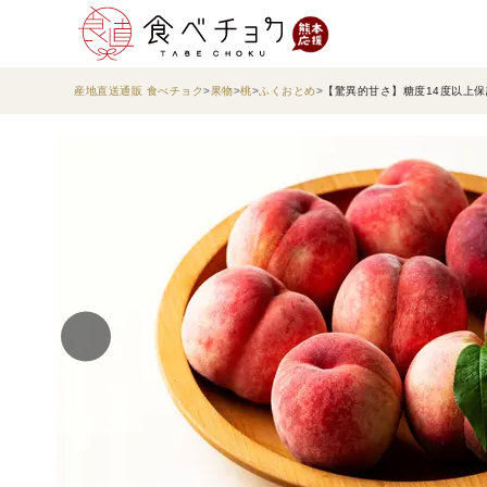
産地直送通販 食べチョク
果物
桃
ふくおとめ
【驚異的甘さ】糖度14度以上保