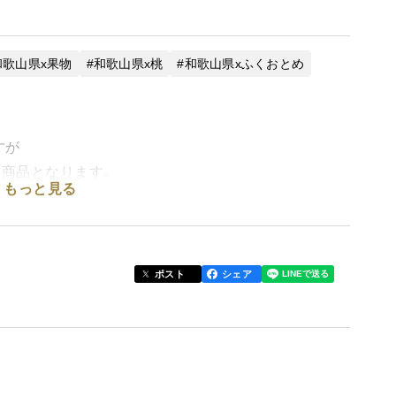
和歌山県x果物
和歌山県x桃
和歌山県xふくおとめ
すが
る商品となります。
もっと見る
るレア黄桃品種です！
ポスト
シェア
国各地にお贈り致しました。多くのお客様から愛される農
も宜しくお願い申し上げます。
い！と召し上がっていただいた方から”感動”をお届