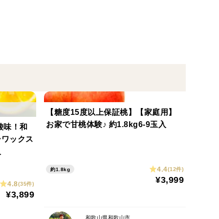
人気の桃をこちらでもご提供させていただくこととな
です！ピンポン玉という程ではないけど、野球ボール
【糖度15度以上保証桃】【家庭用】
く小さいです！でもトロッとした美味しい黄桃です！
お家で甘桃体験♪ 約1.8kg6-9玉入
酸味！和
きな品種です！笑
ーワックス
なんですよ！
入
く早く食べたい欲張りさんのためのレア品種なんで
4.4
(12件)
約1.8kg
¥3,999
4.8
(35件)
まう品種なんですよ！
¥3,899
！」と驚くはずです。ほとんど収穫できないので、大切
がら思ってしまいます。
和歌山県和歌山市