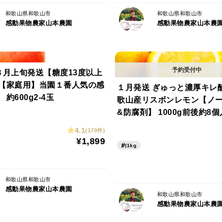
和歌山県和歌山市
和歌山県和歌山市
感動果物農家山本農園
感動果物農家山本農
今回のふくおとめは、私のような桃が大大
めのレア品種なんです。
どのように工夫して栽培しているのかご紹
８月上旬発送【糖度13度以上
感動果物農家山本農園の桃って？
【家庭用】当園１番人気の感
１月発送 ぎゅっと濃厚キレ
30年余の栽培の試行錯誤の末、【4つのポ
約600g2-4玉
歌山産リスボンレモン【ノ
い感動桃を育てることが出来ました。
&防腐剤】 1000g前後約8個
4.1
(170件)
【ミネラルBM農法】
¥1,899
約1kg
感動果物農家山本農園は、酸化鉄を多く含
土な分、普通に栽培すると、メタボ果物と
11代続く試案の末、ミネラルBM農法とい
和歌山県和歌山市
感動果物農家山本農園
ロールして、メタボになることを防ぐこと
和歌山県和歌山市
感動果物農家山本農
そして、マグネシウム分などのミネラルを
て、しまりがあり豊かなおいしさを育むこ