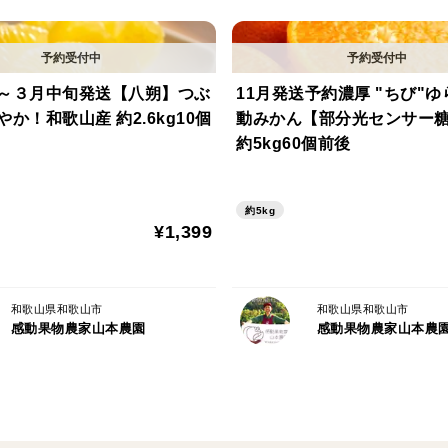
【除草剤使わず、草生栽培】
土壌微生物の活動に着目している栽培のた
～３月中旬発送【八朔】つぶ
11月発送予約濃厚 "ちび"
土を持ち上げてくれる作用により土もふか
か！和歌山産 約2.6kg10個
動みかん【部分光センサー
るようにしています。
約5kg60個前後
【味の決め手骨粉肥料】
約5kg
有機の肥料の中で最も実への味わいを深め
¥1,399
中々分解されず、地中の中で埋もれてしま
て、無駄なく効率よく分解させ、果樹に徹
み出すオリジナル配分の骨粉肥料を活用し
和歌山県和歌山市
和歌山県和歌山市
感動果物農家山本農園
感動果物農家山本農
【全量糖度光センサー選別】
どれだけの技術を確立しようが、やはり自
ません。どれを食べても美味しい、次々と
変珍しい糖度光センサーで全量選別していま