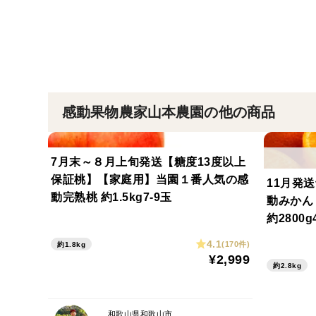
感動果物農家山本農園の他の商品
7月末～８月上旬発送【糖度13度以上
保証桃】【家庭用】当園１番人気の感
11月発
動完熟桃 約1.5kg7-9玉
動みかん
約2800
4.1
(170件)
約1.8kg
¥2,999
約2.8kg
和歌山県和歌山市