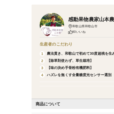
感動果物農家山本
和歌山県和歌山市
80いいね
生産者のこだわり
農法貫き、和歌山で初めて30度超桃を生
1
【除草剤使わず、草生栽培】
2
【味の決め手骨粉有機肥料】
3
ハズレを無くす全量糖度光センサー選別
4
商品について