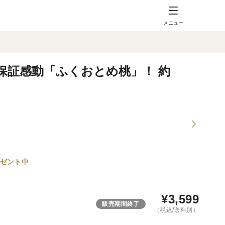
メニュー
保証感動「ふくおとめ桃」！ 約
ゼント中
¥
3,599
販売期間終了
（税込/送料別）