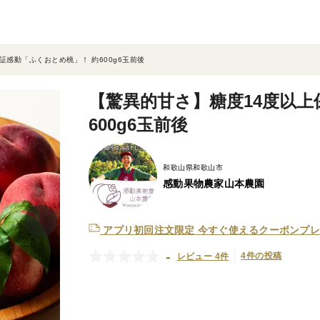
証感動「ふくおとめ桃」！ 約600g6玉前後
【驚異的甘さ】糖度14度以上
600g6玉前後
和歌山県和歌山市
感動果物農家山本農園
アプリ初回注文限定
今すぐ使えるクーポンプレ
-
4件の投稿
レビュー 4件