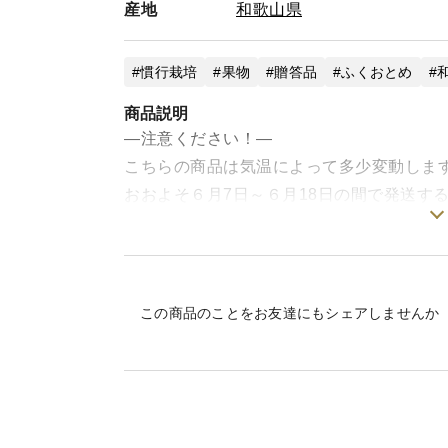
産地
和歌山県
慣行栽培
果物
贈答品
ふくおとめ
商品説明
—注意ください！—
こちらの商品は気温によって多少変動しま
おおよそ６月7日～６月18日の間で発送す
当園では【２番目】のスピードで収穫でき
全商品クール発送となります。
——————————
この商品のことをお友達にもシェアしませんか
こんにちは、感動果物農家山本農園です！
2025年では12000箱以上の果物を全
園となり、大変嬉しいかぎりです。今後と
皆さんに美味しい！こんなの食べたことな