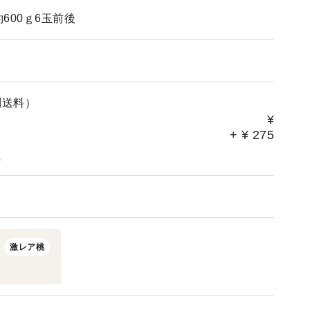
600ｇ6玉前後
別送料）
¥
+
¥
275
。
激レア桃