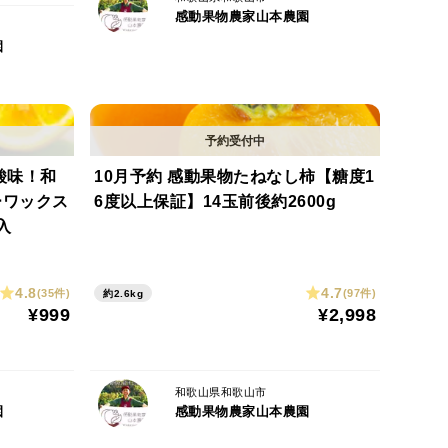
感動果物農家山本農園
園
大好きで、シーズン早く早く食べたい欲張りさんのた
介していきますね。
酸味！和
10月予約 感動果物たねなし柿【糖度1
イント】に着目した栽培方法を編み出し、美味しく甘
ーワックス
6度以上保証】14玉前後約2600g
入
4.8
4.7
(35件)
(97件)
約2.6kg
むとても地力の高い赤土土壌です。かなり栄養がある
¥999
¥2,998
いう、しまりの無い味わいになってしまいがちです。
う土壌微生物の栄養を分解する力を意図的にコント
が可能になりました。
和歌山県和歌山市
園
感動果物農家山本農園
活用し、果樹に栄養が必要な時期に徹底的に吸収させ
とができました。