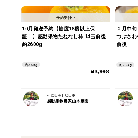
10月発送予約【糖度18度以上保
２月中旬
証！】感動果物たねなし柿 14玉前後
つぶさわや
約2600g
前後
約2.6kg
約2.6kg
¥3,998
和歌山県和歌山市
感動果物農家山本農園