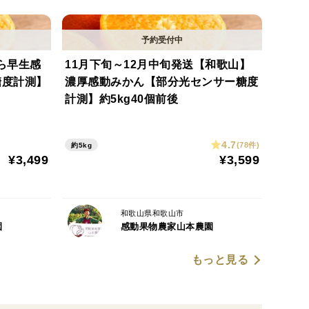
め、殺してしまう除草剤はもってのほかです。雑草の
ゆら早生感
11月下旬～12月中旬発送【和歌山】
ふかに保ちやすく、果樹の根も呼吸しやすい環境を作
糖度計測】
濃厚感動みかん【部分光センサー糖度
計測】約5kg40個前後
4.7
(78件)
約5kg
るものの一つに骨粉肥料があります。
¥3,499
¥3,599
いがちなのですが、注目した土壌微生物の活動によっ
底的に吸わせることができました。甘さとうまさを生
ています。
和歌山県和歌山市
園
感動果物農家山本農園
もっと見る
然のもの、味わいに個体差が出てしまうのは仕方あり
食べたい！をお届けするために、個人農家としては大
す。今回は超極早生品種という中でも14度以上保証