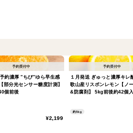
けできるように日々頑張っています。
自営直売所のリピーターでほぼ完売する大
りました。
路地桃の中での最速の部類の品種、
”ふくおとめ”をご用意致しました！
ん！？スモモ！？と思うほどかなり小さい
よりも小さいというのでしょうか。とにか
送予約濃厚 "ちび"ゆら早生感
１月発送 ぎゅっと濃厚キレ
生産者の私にとって実は食べるのが特に好
【部分光センサー糖度計測】
歌山産リスボンレモン【ノ
食べたらホントしっかりした黄桃の味わい
g40個前後
&防腐剤】 5kg前後約42個
私のような桃が大大大好きで、シーズン早
す！
約5kg
それぞれ、たった1週間ほどで終わってし
¥2,199
特にこの14度以上は、「...！？甘っ！
に召し上がっていただきたい、そう勝手な