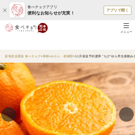
食べチョクアプリ
アプリで開く
便利なお知らせが充実！
メニュー
産地直送通販 食べチョク
果物
みかん・柑橘類
11月発送予約濃厚 "ちび"ゆら早生感動み