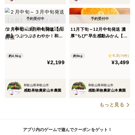
ける方が一人でも増えていってくれることを願ってお届
けしてまいります。
２月中旬～３月中旬発送【八
11月下旬～12月中旬発送 濃
【改めて御礼申し上げます】
朔】つぶつぶさわやか！和歌
厚”ちび”早生感動みかん【部
昨年2025年もたくさんのご注文ありがとうございま
山産 約4.5kg15個前後
分光センサー糖度計測】約5k
した！桃柿みかんと、昨年だけで12000箱以上のご注文
g60個前後
4.8
(79件)
をいただき、発送させていただくことができました。こ
約4.5kg
約5kg
¥2,199
¥3,499
のような昨今ではございますが、皆様のおかげで山本農
園が成り立っております。これからもどうかよろしくお
願い申し上げます。
和歌山県和歌山市
和歌山県和歌山市
感動果物農家山本農園
感動果物農家山本農園
もっと見る
アプリ内のゲームで遊んでクーポンをゲット！