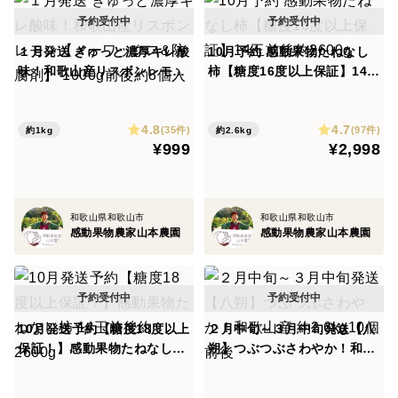
に立ち帰ることにしました！！
そうすると、思わぬメリットが！
１月発送 ぎゅっと濃厚キレ酸
10月予約 感動果物たねなし
良い木から収穫したみかんとイマイチな木から収穫した
味！和歌山産リスボンレモン
柿【糖度16度以上保証】14玉
【ノーワックス&防腐剤】 10
前後約2600g
みかんがゴチャゴチャに混ざることがないというメリッ
00g前後約8個入
トが生まれました。
4.8
4.7
(35件)
(97件)
約1kg
約2.6kg
そうなると次のようなことができるようになりました！
¥999
¥2,998
↓
【部分的糖度光センサー選別】
〔部分的〕というところはご理解いただきたいです！
和歌山県和歌山市
和歌山県和歌山市
感動果物農家山本農園
感動果物農家山本農園
全量測りたいのが本音ですが、それだと畑に行けないほ
ど時間がかかってしまうので...。
どれだけの技術を確立しようが、やはり自然のもの、
木々に個体差が出てしまうのは仕方ありません。どれを
10月発送予約【糖度18度以上
２月中旬～３月中旬発送【八
食べても美味しい、次々と食べたい！をお届けするため
保証！】感動果物たねなし柿
朔】つぶつぶさわやか！和歌
に、個人農家としては大変珍しい糖度光センサーを導入
14玉前後約2600g
山産 約2.6kg10個前後
しました。