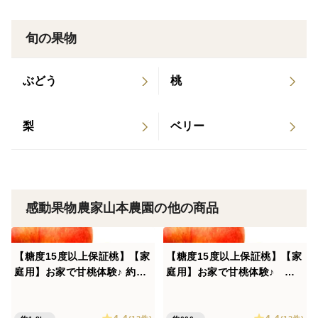
の高い赤土土壌なんです。かなり栄養がある土な分、普
通に栽培すると、メタボ果物という、しまりの無い味わ
旬の果物
いになってしまいがちです。
11代続く試行錯誤の末、ミネラルBM農法という土壌微
ぶどう
桃
生物の栄養を分解する力を意図的にコントロールして、
メタボになることを防ぐことが可能になりました。
梨
ベリー
そして、マグネシウム分などのミネラルを活用し、果樹
に栄養が必要な時期に徹底的に吸収させて、しまりつつ
も豊かなおいしさを育むことができました。
感動果物農家山本農園の他の商品
【除草剤を減らして草生栽培】
土壌微生物の活動に着目している栽培のため、除草剤は
極力使わない中で栽培しています。なので、畑には草が
【糖度15度以上保証桃】【家
【糖度15度以上保証桃】【家
多く茂っている期間がとても長いです。雑草が根で土を
庭用】お家で甘桃体験♪ 約1.8
庭用】お家で甘桃体験♪ 約6
kg6-9玉入
00g2-4玉入
持ち上げてくれる作用により土もふかふかに保ちやす
く、果樹の根も呼吸しやすい環境を作るようにしていま