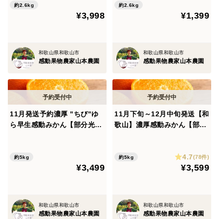
約2.6kg
約2.6kg
糖度12度以上のちびみかんだけをお届けしたい！....の
¥3,998
¥1,399
ですが！....あまりにも時間がかかる！！！
....なので次のようにしました！！！
良い木から収穫できたみかんのコンテナから、数個糖度
和歌山県和歌山市
和歌山県和歌山市
感動果物農家山本農園
感動果物農家山本農園
計測します。そこが12度以上のばかりの美味しいみかん
だったら、そのコンテナから箱詰めします！
こうするととても確率高く美味しいちびみかんが届けら
れます！
11月発送予約濃厚 "ちび"ゆ
11月下旬～12月中旬発送【和
感動果物農家と名乗るには出来る限りの努力をしないと
ら早生感動みかん【部分光セ
歌山】濃厚感動みかん【部分
と考えて導入しました。
ンサー糖度計測】約5kg60個
光センサー糖度計測】約5kg
前後
40個前後
4.7
(78件)
約5kg
約5kg
¥3,499
¥3,599
自信を持ってお届けできる作品です。ご家族との笑顔あ
る食事シーンはもちろん、大切なお方への贈答品として
も、まず間違いないものであると考えています。
和歌山県和歌山市
和歌山県和歌山市
感動果物農家山本農園
感動果物農家山本農園
山本農園のみかん甘くて美味しいんだ！と思っていただ