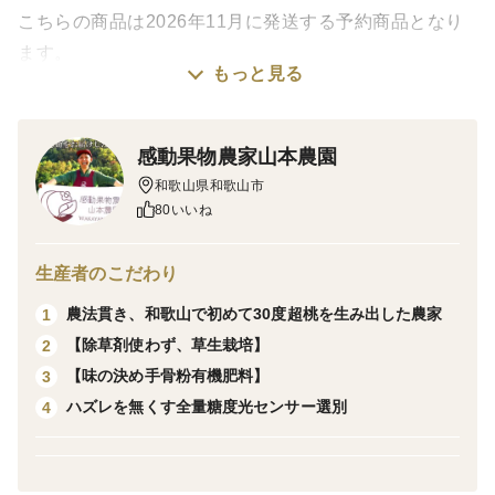
こちらの商品は2026年11月に発送する予約商品となり
ます。
もっと見る
気候にもよりますが、おおよそ11月5日～11月30日の間
に発送する商品となります。
ーーーーーーーーーーーーーーー
感動果物農家山本農園
和歌山県和歌山市
今回は大人気品種であります、「ゆら早生みかん」でち
80いいね
びサイズをお送りします！
みかん農家なら小さなちびみかんが美味しいことは皆さ
生産者のこだわり
ん知っています！
農法貫き、和歌山で初めて30度超桃を生み出した農家
1
【写真よりちいさな、人差し指と親指でオッケーサイン
【除草剤使わず、草生栽培】
2
を作ると、その輪っかにおさまりそうなサイズ感のみか
【味の決め手骨粉有機肥料】
3
んです！】
ハズレを無くす全量糖度光センサー選別
4
こんにちは、感動果物農家山本農園です。