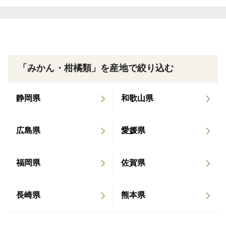
私達は和歌山市の山東地域で果樹を栽培して、皆さんに
美味しい！こんなの食べたことない！と召し上がってい
ただいた方から”感動”をお届けできるように日々頑張っ
ています。
「みかん・柑橘類」を産地で絞り込む
感動果物農家山本農園のちびみかんって？
静岡県
和歌山県
ぷりぷりみずみずしい、薄皮のみかんを口にいれると、
最初に甘さがギュンと届き、コク深さが広がっていきま
広島県
愛媛県
す！
うちの果物を召し上がっていただく方には確実に喜んで
福岡県
佐賀県
頂きたい、美味しい！と心から思ってもらえるように、
5つの工夫を詳しくお話していきますね。
長崎県
熊本県
【ミネラルBM農法】
感動果物農家山本農園は、酸化鉄を多く含むとても地力