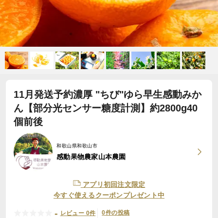
11月発送予約濃厚 "ちび"ゆら早生感動みか
ん【部分光センサー糖度計測】約2800g40
個前後
和歌山県和歌山市
感動果物農家山本農園
アプリ初回注文限定
今すぐ使えるクーポンプレゼント中
-
0件の投稿
レビュー 0件