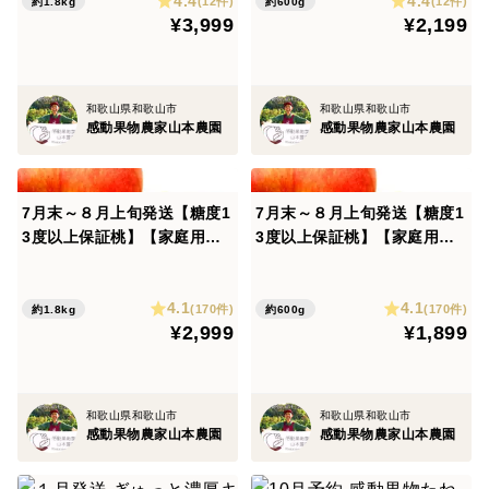
4.4
4.4
(12件)
(12件)
約1.8kg
約600g
す。
¥3,999
¥2,199
【味の決め手骨粉肥料】
和歌山県和歌山市
和歌山県和歌山市
有機の肥料の中で最も実への味わいを深めるものの一つ
感動果物農家山本農園
感動果物農家山本農園
に骨粉肥料があります。中々分解されず、地中の中で止
まってしまいがちですが、注目した土壌微生物の活動に
よって、無駄なく効率よく果樹に吸わせることができま
7月末～８月上旬発送【糖度1
7月末～８月上旬発送【糖度1
した。
3度以上保証桃】【家庭用】
3度以上保証桃】【家庭用】
当園１番人気の感動完熟桃 約
当園１番人気の感動完熟桃
1.5kg7-9玉
約600g2-4玉
【酸味を殺さず、そしてコンテナを混ぜない手選別】
4.1
4.1
(170件)
(170件)
約1.8kg
約600g
選果機も持っていて、そちらの方が選別効率がよいで
¥2,999
¥1,899
す！正直使いたい...。
選果機を使うと、機械の上でみかんがころがるダメージ
によって、酸味が必要以上に抜けてしまい、ボケた味の
和歌山県和歌山市
和歌山県和歌山市
感動果物農家山本農園
感動果物農家山本農園
ミカンになりやすくなります。
なので、本当に美味しい蜜柑を再び届けようと、手選別