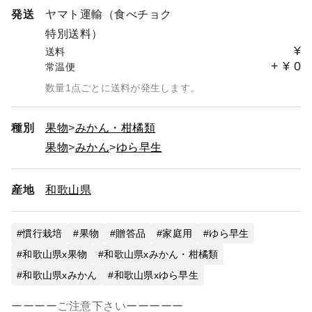
発送
ヤマト運輸（食べチョク
特別送料）
¥
送料
+
¥
0
常温便
数量1点ごとに送料が発生します。
種別
果物
みかん・柑橘類
果物
みかん
ゆら早生
産地
和歌山県
慣行栽培
果物
贈答品
家庭用
ゆら早生
和歌山県x果物
和歌山県xみかん・柑橘類
和歌山県xみかん
和歌山県xゆら早生
ーーーーご注意下さいーーーーー