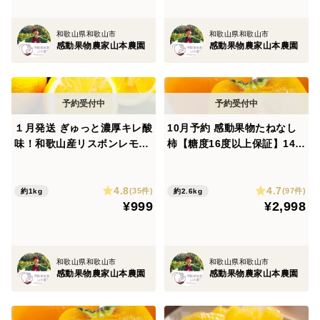
和歌山県和歌山市
和歌山県和歌山市
感動果物農家山本農園
感動果物農家山本農園
１月発送 ぎゅっと濃厚キレ酸
10月予約 感動果物たねなし
味！和歌山産リスボンレモン
柿【糖度16度以上保証】14玉
【ノーワックス&防腐剤】 10
前後約2600g
00g前後約8個入
4.8
4.7
(35件)
(97件)
約1kg
約2.6kg
¥999
¥2,998
和歌山県和歌山市
和歌山県和歌山市
感動果物農家山本農園
感動果物農家山本農園