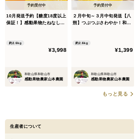
10月発送予約【糖度18度以上
２月中旬～３月中旬発送【八
保証！】感動果物たねなし柿
朔】つぶつぶさわやか！和歌
14玉前後約2600g
山産 約2.6kg10個前後
約2.6kg
約2.6kg
¥3,998
¥1,399
和歌山県和歌山市
和歌山県和歌山市
感動果物農家山本農園
感動果物農家山本農園
もっと見る
生産者について