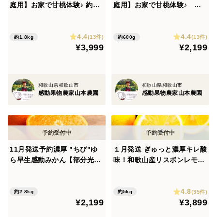
庭用】お家で甘桃体験♪ 約1.8
庭用】お家で甘桃体験♪ 約6
kg6-9玉入
00g2-4玉入
4.4
4.4
(13件)
(13件)
約1.8kg
約600g
¥3,999
¥2,199
和歌山県和歌山市
和歌山県和歌山市
感動果物農家山本農園
感動果物農家山本農園
11月発送予約濃厚 "ちび"ゆ
１月発送 ぎゅっと濃厚キレ酸
ら早生感動みかん【部分光セ
味！和歌山産リスボンレモン
ンサー糖度計測】約2800g40
【ノーワックス&防腐剤】 5k
個前後
g前後約42個入
4.8
(35件)
約2.8kg
約5kg
¥2,199
¥3,899