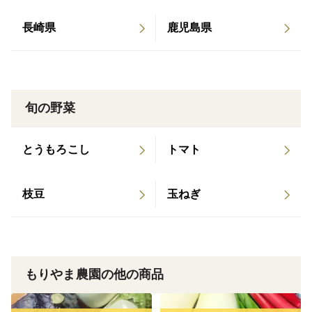
は異なります。できるだけ良いサイズを選別してお届け
しますが、大小混ざることがございますので、ご理解い
長崎県
鹿児島県
ただけますと幸いです。インカのひとみは、やや小ぶり
なものが多めです。
●皮について： 新じゃがは非常に皮が薄いため、収穫時
旬の野菜
や配送中に多少の皮むけが生じる場合がございます。新
鮮な新じゃがの性質ですので、ご理解いただけますと幸
とうもろこし
トマト
いです。
枝豆
玉ねぎ
●土付きの鮮度： 採れたての風味を保つため、あえて洗
わずにお送りします。土の香りは新鮮さの証です。
●冷蔵クール便：気温の高い日が続くため、品質低下を
もりやま農園の他の商品
防ぎ、採れたての美味しさをお届けするため「冷蔵クー
ル便」にて発送いたします。