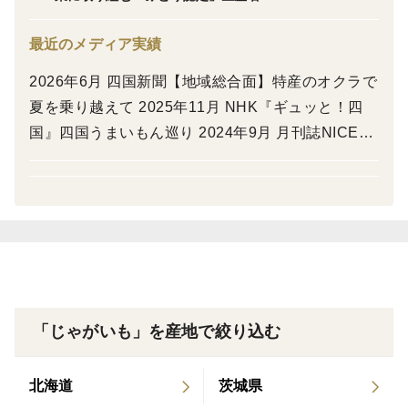
らしさの中には、ギュッと凝縮された旨みを秘めていま
す。
最近のメディア実績
2026年6月 四国新聞【地域総合面】特産のオクラで
🍴味と食感
夏を乗り越えて 2025年11月 NHK『ギュッと！四
●ホクホク✖しっとり：きめ細やかで、加熱すると「ホ
国』四国うまいもん巡り 2024年9月 月刊誌NICET
クホク」しつつも、口の中でしっとりととろけます。
OWN9月号 FARM TO KITCHEN 2024年6月 高松市
●美しい黄金色と旨味： 中身は驚くほど濃い黄金色。
公式YouTube『たかまつムービーチャンネル』知ろ
ナッツや栗に例えられる独特の風味が口いっぱいに広が
う!食べよう!高松ごじまん給食第19話オクラ編 2023
ります。
年8月 JA香川県広報誌「きらり」8月号【あぐりSP
●小粒を活かす「実力派」： 一般的な品種よりやや小ぶ
ECIAL】オクラ生産者訪問コーナー
りですが、その分味が濃いのが自慢。素揚げやロースト
など油を使った料理で旨味が引き立ちます。
「じゃがいも」を産地で絞り込む
🛒お届けについて
●サイズ・個数：その時々で最も状態の良いものを選別
北海道
茨城県
しており、収穫の状況やじゃがいもの大きさにより個数