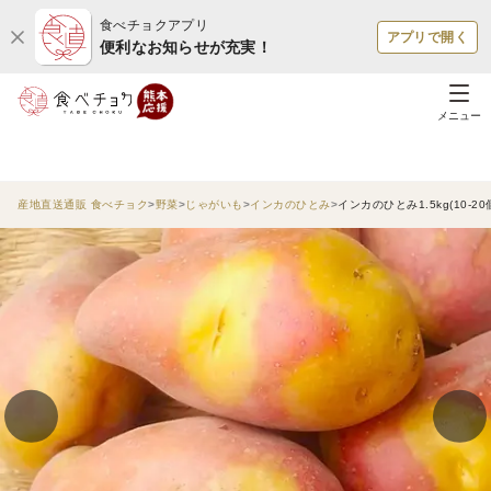
食べチョクアプリ
アプリで開く
便利なお知らせが充実！
メニュー
産地直送通販 食べチョク
野菜
じゃがいも
インカのひとみ
インカのひとみ1.5kg(10-