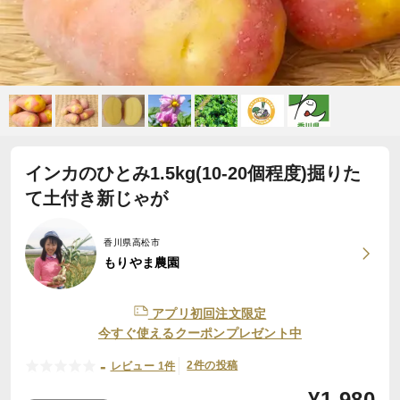
インカのひとみ1.5kg(10-20個程度)掘りた
て土付き新じゃが
香川県高松市
もりやま農園
アプリ初回注文限定
今すぐ使えるクーポンプレゼント中
-
2件の投稿
レビュー 1件
¥
1,980