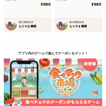
¥980
¥980
※じゃがいも栽培は、「みどりの食料システム法」に基
づく環境にやさしい農業に取り組む「みどり認定」を受
けております。
香川県高松市
香川県高松市
もりやま農園
もりやま農園
保存方法など
到着後はすぐに段ボール箱を開封し、日の当たらない涼
しい場所か冷蔵庫の野菜室で保存してください。インカ
のひとみは芽が出やすい品種ですのでお早めにお召し上
アプリ内のゲームで遊んでクーポンをゲット！
がりください。