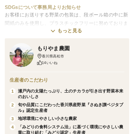
SDGsについて事務局よりお知らせ
お客様にお送りする野菜の包装は、段ボール箱の中に新
聞紙のみを使用し、プラスチックフリーに努めておりま
もっと見る
す。
是非この機会に紙包装の食材送付をお試しくださいま
もりやま農園
せ。
香川県高松市
14いいね
----------------------------
『インカのひとみ』ピンクに黄色の「ひとみ」のような
模様が愛らしい、あの『インカのめざめ』の妹分。かわ
生産者のこだわり
いらしい見た目と、栗やナッツを思わせる濃厚な味わい
瀬戸内の太陽たっぷり、土のチカラが引き出す野菜本来
1
が人気。
のおいしさ
旬や品質にこだわった香川県産野菜『さぬき讃ベジタブ
2
✨品種の物語：
ル』認定生産者
大人気の「インカのめざめ」から生まれた姉妹品種。ピ
地球環境にやさしい小さな農家
3
ンクと黄色のマダラ模様が「瞳」のように見えることか
「みどりの食料システム法」に基づく環境にやさしい農
4
ら「インカのひとみ」と名付けられました。見た目の愛
業に取り組む「みどり認定」生産者