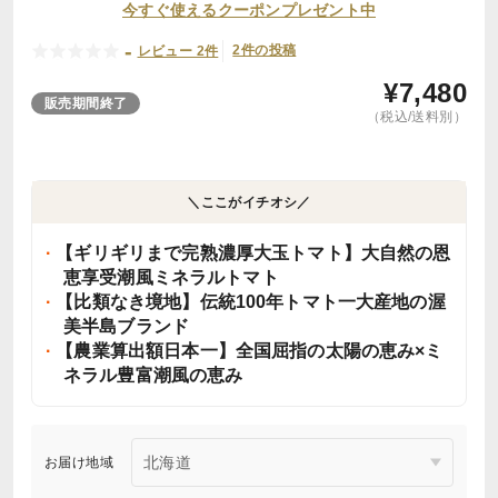
今すぐ使えるクーポンプレゼント中
-
2件の投稿
レビュー 2件
¥
7,480
販売期間終了
（税込/送料別）
＼ここがイチオシ／
【ギリギリまで完熟濃厚大玉トマト】大自然の恩
恵享受潮風ミネラルトマト
【比類なき境地】伝統100年トマト一大産地の渥
美半島ブランド
【農業算出額日本一】全国屈指の太陽の恵み×ミ
ネラル豊富潮風の恵み
お届け地域