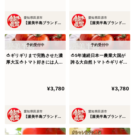
リギリまで樹上で成熟させていく完熟製法を採用。
愛知県田原市
愛知県田原市
【渥美半島ブランド】鈴木農園
【渥美半島ブランド】鈴木農園
なので、渥美半島ブランドからみれば、一般市場に出回
る作物はまだまだ若い作物。
収穫タイミングが来ても、そこから更にもうひと押し、
🍅ギリギリまで完熟させた濃
🍅5年連続日本一農業大国が
ふた押し成熟させていくので、渥美半島ブランドが誇る
厚大玉🍅トマト好きには人生
誇る大自然トマト🍅ギリギリ
マスクメロンやサンドバルトマトは
で一度は食べたい甘い朝どれ
まで完熟させた甘い朝どれ濃
潮風ミネラルトマト100年の
厚大玉の潮風ミネラルトマト
伝統が生んだ奇跡の結晶『渥
100年の伝統が生んだ奇跡の
ガツンと脳内までダイレクトに響く味わいを誇り、一度
¥3,780
¥3,780
美半島ブランド』【朝どれ】
結晶『渥美半島ブランド』
食べたら忘れられない体験をもたらしてくれます。
【10月下旬予約】
【朝どれ】【11月上旬発送】
🍅渥美半島ブランドのヒミツ③🍅～【海外セレブ御用
愛知県田原市
愛知県田原市
達】食のエリートミシュランシェフも絶賛した渥美半島
【渥美半島ブランド】鈴木農園
【渥美半島ブランド】鈴木農園
ブランド～