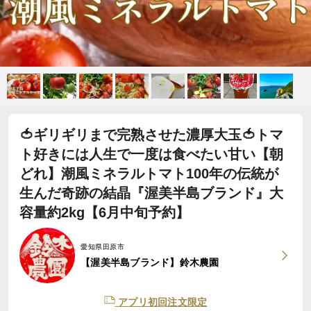
🍅ギリギリまで完熟させた濃厚大玉🍅トマ
ト好きには人生で一度は食べたい甘い【朝
どれ】潮風ミネラルトマト100年の伝統が
生んだ奇跡の結晶『渥美半島ブランド』大
容量約2kg【6月中旬予約】
愛知県田原市
【渥美半島ブランド】鈴木農園
アプリ初回注文限定