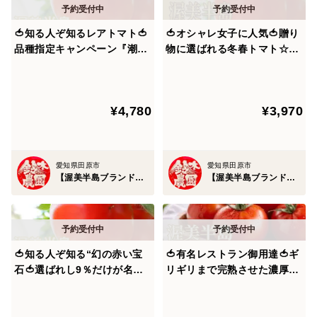
【高糖度を実現する太陽の恵み】×【ミネラル豊富な潮
風の恩恵】×【ギリギリまで熟す樹上完熟製法】
🍅知る人ぞ知るレアトマト🍅
🍅オシャレ女子に人気🍅贈り
品種指定キャンペーン『潮風
物に選ばれる冬春トマト☆品
この三重奏が折り重なった渥美半島ブランドは国内に留
サンドパル』全国でもわずか
種指定キャンペーン『桃太郎
な農家にしか育てられない超
はるか』🍅プロが認めた冬春
まらず、世界中の富裕層が集まるシンガポールでも高く
希少完熟トマト🍅お試約1㎏
の逸品🍅お試約1kg【ギフ
評価されています。
¥4,780
¥3,970
【朝どれ】【冬ギフト】【2
ト・ご褒美に】【1月上旬予
月下旬予約】
約】
事実、幾多の食を味わってきた審美眼誇る富裕層を満足
させ続けている食のエリートであるミシュランシェフが
愛知県田原市
愛知県田原市
【渥美半島ブランド】鈴木農園
【渥美半島ブランド】鈴木農園
「そもそもの素材の良さが段違い。何も手を加える必要
がない」と虜になるくらいの評価をしてくれています。
🍅知る人ぞ知る“幻の赤い宝
🍅有名レストラン御用達🍅ギ
ミシュランシェフの仕事がなくなるほど、素材が良すぎ
石🍅選ばれし9％だけが名乗
リギリまで完熟させた濃厚大
る渥美半島ブランドは食のエリートさえもお手上げの美
れる称号『潮風サンドパル』
玉の甘い潮風ミネラルトマト
全国でもわずかな農家にしか
100年の伝統が生んだ奇跡の
味しさを誇る事が証明されたのです。
育てられない超希少完熟トマ
結晶『渥美半島ブランド』