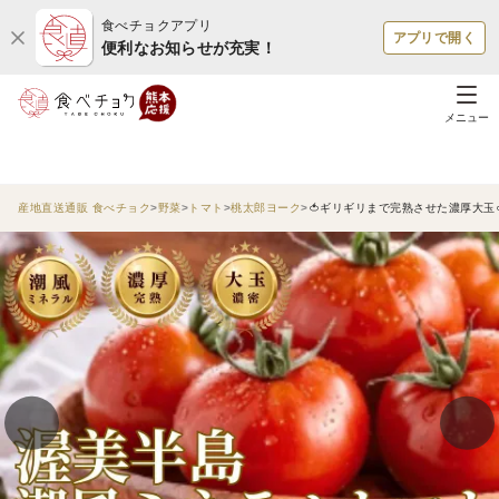
食べチョクアプリ
アプリで開く
便利なお知らせが充実！
メニュー
産地直送通販 食べチョク
野菜
トマト
桃太郎ヨーク
🍅ギリギリまで完熟させた濃厚大玉