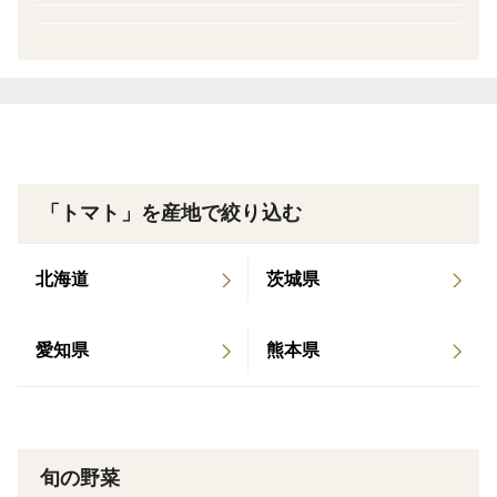
ンドトマトは渥美半島の潮風に乗った豊富なミネラルを
最大限享受した100年の伝統にふさわしい濃厚完熟大玉
トマト。
【高糖度を実現する太陽の恵み】×【ミネラル豊富な潮
風の恩恵】×【ギリギリまで熟す樹上完熟製法】
「トマト」を産地で絞り込む
という農業に適した比類なき環境を誇る渥美半島で育ま
れたブランド作物は全国だけでなく、世界へと羽ばたい
北海道
茨城県
ています。
愛知県
熊本県
では一体なぜここまで潮風ミネラルトマトは多くの人を
魅了し続けているのでしょうか？3つの秘密を公開しま
す。
旬の野菜
🍅渥美半島ブランドのヒミツ①🍅～日本トップクラスの