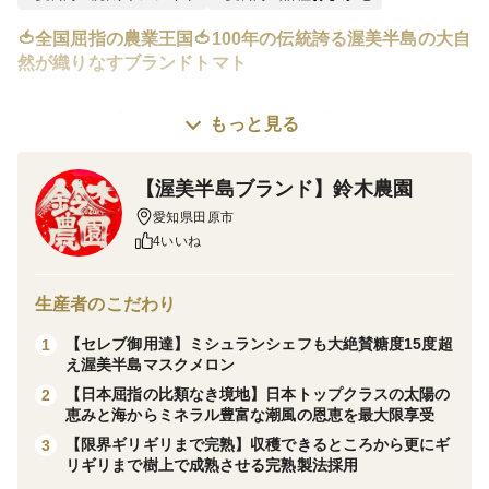
🍅全国屈指の農業王国🍅100年の伝統誇る渥美半島の大自
然が織りなすブランドトマト
※こちらは【2026年6月中旬】発送の予約商品です。
もっと見る
現在、潮風ミネラルトマトが大人気となっております。
【渥美半島ブランド】鈴木農園
1年待ち2年待ちとなる前にご注文をされる事をおススメ
愛知県田原市
4いいね
します。上限に達し次第、予告なく終了しますので予め
ご了承ください。
生産者のこだわり
渥美半島は作物にとって最高の条件である温暖な気候に
【セレブ御用達】ミシュランシェフも大絶賛糖度15度超
1
加え、ミネラル豊富な潮風の恩恵を享受しており農業算
え渥美半島マスクメロン
【日本屈指の比類なき境地】日本トップクラスの太陽の
2
出額5年連続日本一を獲得した全国屈指の農業王国で
恵みと海からミネラル豊富な潮風の恩恵を最大限享受
す。
【限界ギリギリまで完熟】収穫できるところから更にギ
3
リギリまで樹上で成熟させる完熟製法採用
事実、この日本有数の境地である渥美半島の大自然ブラ