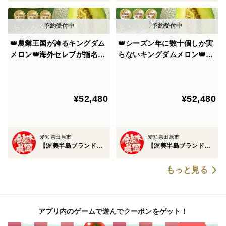
👑農業王国が誇るキングダム
👑シーズン年に数十個しか実
メロン👑海外セレブが指名し
らないキングダムメロン👑海
てまで食べたいメロン王国が
外セレブが指名してまで食べ
誇る渥美半島ブランド最高級
たいメロン王国が誇る渥美半
最高峰🍈【贈答用】【お中元
島ブランド最高級最高峰【贈
¥52,480
¥52,480
ギフト】【2027年7月中旬予
答用・お中元ギフト】【2027
約】
年7月上旬予約】
愛知県田原市
愛知県田原市
【渥美半島ブランド】鈴木農園
【渥美半島ブランド】鈴木農園
もっと見る
アプリ内のゲームで遊んでクーポンをゲット！