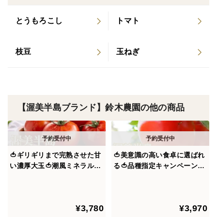
太陽の恵みと海からミネラル豊富な潮風の恩恵を最大限
享受～
とうもろこし
トマト
愛知県の渥美半島はの気候は黒潮の影響で年間を通じて
枝豆
玉ねぎ
温暖な気候であり、日照時間・快晴日数は全国トップク
ラスを誇るほど農業に適した比類なき境地。
作物の糖度を大きく左右する太陽の恵みを最大限享受
【渥美半島ブランド】鈴木農園の他の商品
し、ミネラルをふんだんに含んだ海からの潮風の恩恵を
受けた作物は素材本来の濃厚な味わいを誇り、一度食べ
たらもう戻れないやみつき必至の食を堪能できます。
🍅ギリギリまで完熟させた甘
🍅美意識の高い食卓に選ばれ
🍅渥美半島ブランドのヒミツ②🍅～収穫できるところか
い濃厚大玉🍅潮風ミネラルト
る🍅品種指定キャンペーン
ら更にギリギリまで樹上で成熟させる完熟製法～
マト100年の伝統が生んだ奇
『桃太郎はるか』🍅プロが認
跡の結晶『渥美半島ブラン
めた冬春の逸品🍅お試約1kg
ド』【朝どれ】【10月中旬予
【ギフト・ご褒美に】【朝ど
本来、作物には収穫"できる"タイミングで収穫するのが
¥3,780
¥3,970
約】
れ】【12月下旬予約】
一般的ですが、この渥美半島ブランドはそこから更にギ