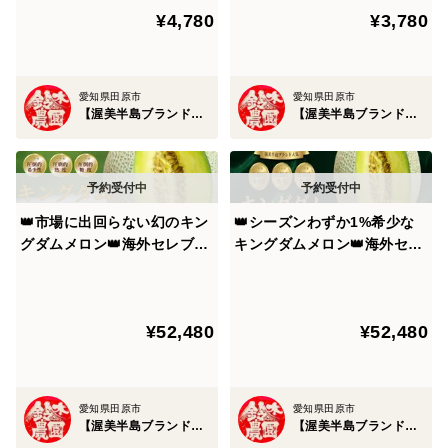
¥4,780
¥3,780
ト🍅お試約1㎏【朝どれ】【3
【朝どれ】【11月中旬予約】
今では収穫時期を今か今かとセレブが待ちに待っている
月中旬予約】
ワールドワイドなブランドへと昇華しているのです。
愛知県田原市
愛知県田原市
【渥美半島ブランド】鈴木農園
【渥美半島ブランド】鈴木農園
※1年待ち2年待ちとなる前にご注文する事をおススメし
ます。上限に達し次第予告なく終了しますので予めご了
承ください。
👑市場に出回らない幻のキン
👑シーズンわずか1%希少な
グダムメロン👑海外セレブが
キングダムメロン👑海外セレ
指名してまで食べたいメロン
ブが指名してまで食べたいメ
王国が誇る渥美半島ブランド
ロン王国が誇る渥美半島ブラ
最高級最高峰【贈答用ギフ
ンド最高級最高峰【贈答用】
¥52,480
¥52,480
ト】【2027年7月中旬予約】
【お中元ギフト】【2027年7
月月上旬予約】
愛知県田原市
愛知県田原市
【渥美半島ブランド】鈴木農園
【渥美半島ブランド】鈴木農園