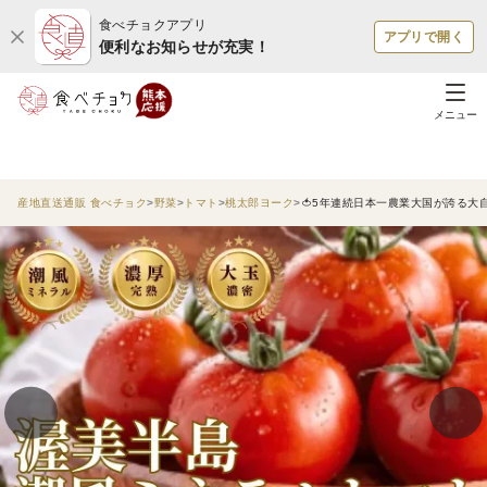
食べチョクアプリ
アプリで開く
便利なお知らせが充実！
メニュー
産地直送通販 食べチョク
野菜
トマト
桃太郎ヨーク
🍅5年連続日本一農業大国が誇る大