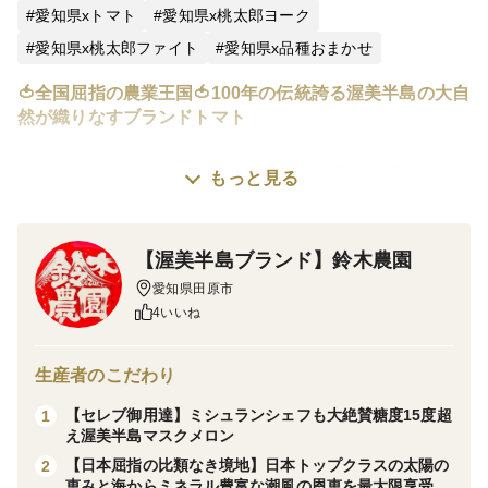
愛知県xトマト
愛知県x桃太郎ヨーク
愛知県x桃太郎ファイト
愛知県x品種おまかせ
🍅全国屈指の農業王国🍅100年の伝統誇る渥美半島の大自
然が織りなすブランドトマト
※こちらは【2026年11月上旬】発送の予約商品です。
もっと見る
現在、潮風ミネラルトマトが大人気となっております。
【渥美半島ブランド】鈴木農園
1年待ち2年待ちとなる前にご注文をされる事をおススメ
愛知県田原市
します。上限に達し次第、予告なく終了しますので予め
4いいね
ご了承ください。
生産者のこだわり
渥美半島は作物にとって最高の条件である温暖な気候に
【セレブ御用達】ミシュランシェフも大絶賛糖度15度超
1
加え、ミネラル豊富な潮風の恩恵を享受しており農業算
え渥美半島マスクメロン
出額5年連続日本一を獲得した全国屈指の農業王国で
【日本屈指の比類なき境地】日本トップクラスの太陽の
2
す。
恵みと海からミネラル豊富な潮風の恩恵を最大限享受