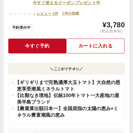
今すぐ使えるクーポンプレゼント中
-
1件の投稿
レビュー 1件
¥
3,780
予約受付中
（税込/送料別）
今すぐ予約
カートに入れる
＼ここがイチオシ／
【ギリギリまで完熟濃厚大玉トマト】大自然の恩
恵享受潮風ミネラルトマト
【比類なき境地】伝統100年トマト一大産地の渥
美半島ブランド
【農業算出額日本一】全国屈指の太陽の恵み×ミ
ネラル豊富潮風の恵み