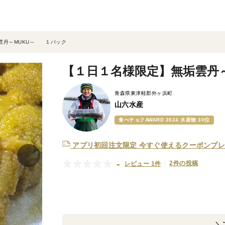
雲丹～MUKU～ １パック
【１日１名様限定】無垢雲丹
青森県東津軽郡外ヶ浜町
山六水産
食べチョクAWARD 2024 水産物 30位
アプリ初回注文限定
今すぐ使えるクーポンプレ
-
2件の投稿
レビュー 1件
＼