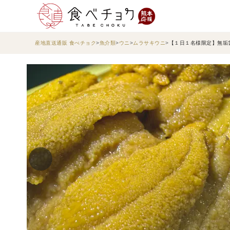
産地直送通販 食べチョク
魚介類
ウニ
ムラサキウニ
【１日１名様限定】無垢