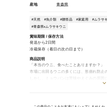
産地
青森県
天然
魚介類
贈答品
家庭用
ムラサ
青森県xムラサキウニ
賞味期限 / 保存方法
発送から2日間
冷蔵保存（着日の次の日まで）
商品説明
「本当のウニ、食べたことありますか？」
市場に出回るウニの多くには、形崩れ防止
しかし、ミョウバンは苦味やえぐみの原因
私たちが届けるのは、青森の漁師が自信を
生ウニ。
現地でしか食べられなかったあの味を、発
そのままご家庭にお届けします。
この商品のことをお友達にもシェアしませんか