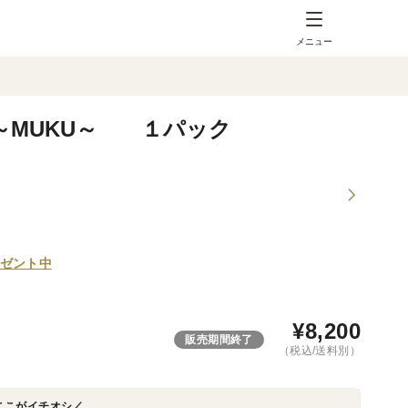
メニュー
～MUKU～ １パック
ゼント中
¥
8,200
販売期間終了
（税込/送料別）
ここがイチオシ／