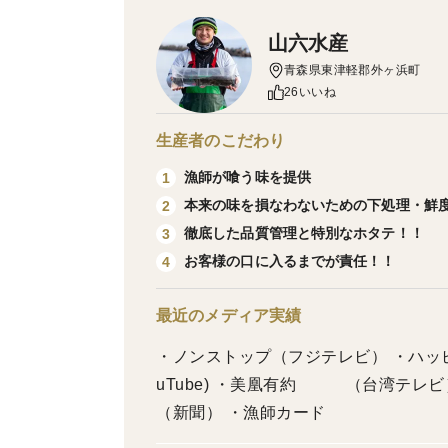
山六水産
青森県東津軽郡外ヶ浜町
26いいね
生産者のこだわり
漁師が喰う味を提供
1
本来の味を損なわないための下処理・鮮
2
徹底した品質管理と特別なホタテ！！
3
お客様の口に入るまでが責任！！
4
最近のメディア実績
・ノンストップ（フジテレビ） ・ハッ
uTube) ・美凰有約 （台湾
（新聞） ・漁師カード