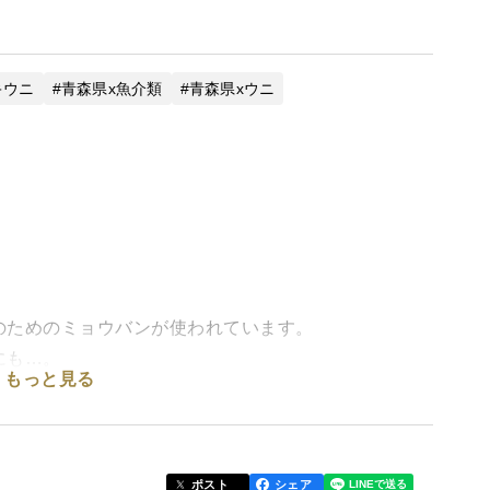
キウニ
青森県x魚介類
青森県xウニ
のためのミョウバンが使われています。
にも…。
もっと見る
もって勧めるミョウバン・防腐剤一切不使用の純粋な
送直前に冷却滅菌海水で殻剥きし、
ポスト
シェア