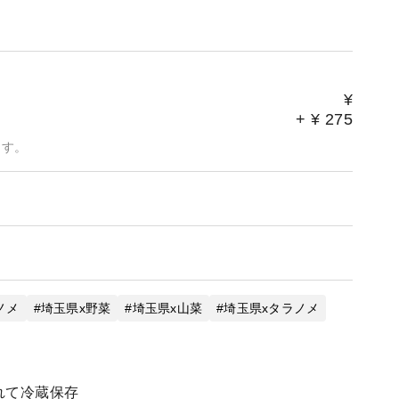
¥
+
¥
275
ます。
ノメ
埼玉県x野菜
埼玉県x山菜
埼玉県xタラノメ
れて冷蔵保存