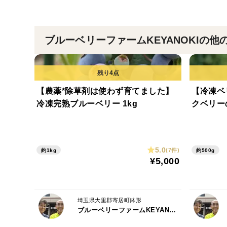
ブルーベリーファームKEYANOKIの他
【農薬*除草剤は使わず育てました】
【冷凍ベ
冷凍完熟ブルーベリー 1kg
クベリー
5.0
(7件)
約1kg
約500g
¥5,000
埼玉県大里郡寄居町鉢形
ブルーベリーファームKEYANOKI