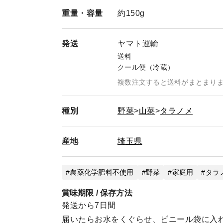
重量・
容量
約150g
発送
ヤマト運輸
送料
クール便（冷蔵）
複数注文すると送料がまとまり
種別
野菜
山菜
タラノメ
産地
埼玉県
農薬化学肥料不使用
野菜
家庭用
タラ
賞味期限 / 保存方法
発送から7日間
届いたらお水をくぐらせ、ビニール袋に入