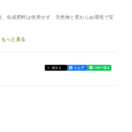
薬、化成肥料は使用せず、天然物と変わらぬ環境で安
もっと見る
栽培の物に比べると大きいです。こちらは都心の高級
サイズで食べ応えがあります。
てごま和えも美味しいです。
ポスト
シェア
さい。
文後は比較的速やかに発送できています。旬の山菜を