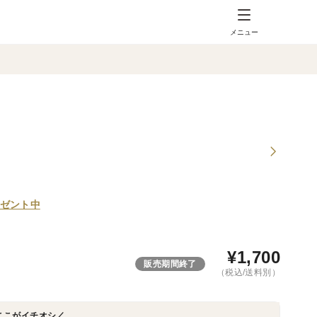
メニュー
ゼント中
¥
1,700
販売期間終了
（税込/送料別）
ここがイチオシ／