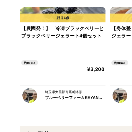
【農園発！】 冷凍ブラックベリーと
【身体整
ブラックベリージェラート4個セット
ジェラート
約90mℓ
約90mℓ
¥3,200
埼玉県大里郡寄居町鉢形
ブルーベリーファームKEYANOKI