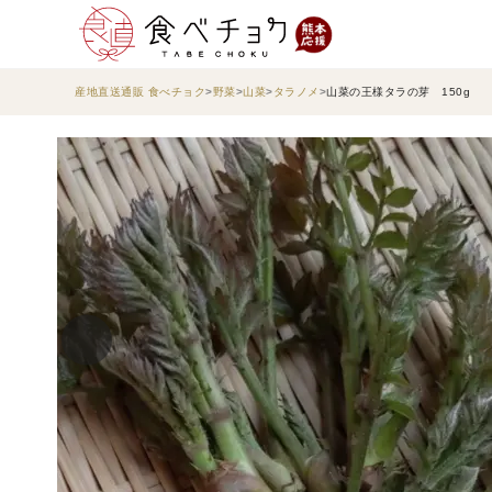
産地直送通販 食べチョク
野菜
山菜
タラノメ
山菜の王様タラの芽 150g