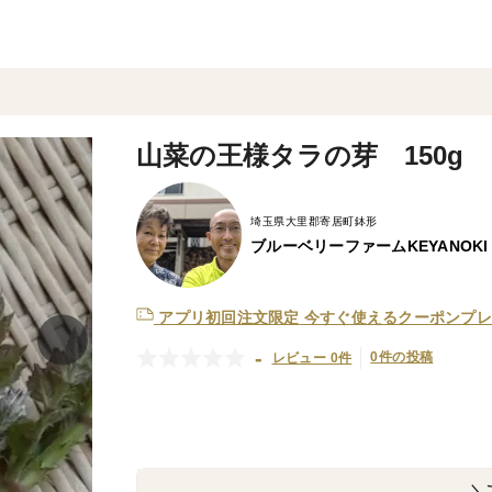
山菜の王様タラの芽 150g
埼玉県大里郡寄居町鉢形
ブルーベリーファームKEYANOKI
アプリ初回注文限定
今すぐ使えるクーポンプレ
-
0件の投稿
レビュー 0件
＼