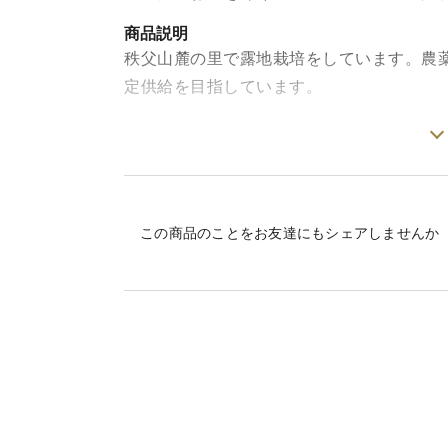
商品説明
秩父山麓の里で露地栽培をしています。農
定供給を目指しています。
露地栽培のタラの芽は、市場に出回る施設
料亭やレストランに納めているものと同じ
天ぷらで食すのが定番ですが、さっと茹で
この商品のことをお友達にもシェアしませんか
大きいものは縦二つに切って調理してくだ
※収穫は天候に左右されますが、只今ご注
ぜひご賞味ください。