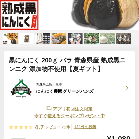
黒にんにく 200ｇ バラ 青森県産 熟成黒ニ
ンニク 添加物不使用【夏ギフト】
青森県五所川原市
にんにく農園グリーンハンズ
アプリ初回注文限定
今すぐ使えるクーポンプレゼント中
4.7
121件の投稿
レビュー 71件
¥
1,080