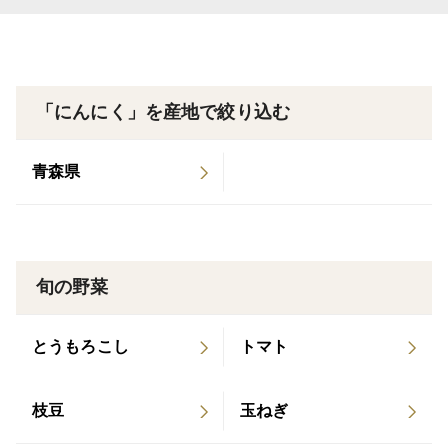
温度・湿度管理の下で３０日間以上、追熟します。
3. 安全・安心
熟成後は、厳密な検品、品質チェック、さらに丁寧に味
「にんにく」を産地で絞り込む
や風味
の官能評価を行います。
青森県
配送方法：ネコポス
※ポスト投函となります。
※配送希望日不可
旬の野菜
保存方法：直射日光や高温多湿を避け、冷暗所で保存し
てください。
とうもろこし
トマト
長期保存の場合は冷蔵庫での保存をおすすめ
します。
枝豆
玉ねぎ