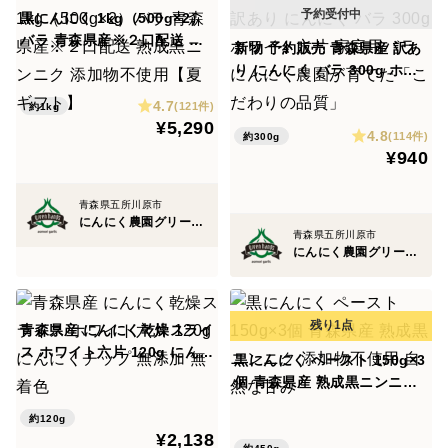
黒にんにく 1kg（500g×2）
バラ 青森県産※２口配送 熟
新物 予約販売 青森県産 訳あ
成黒ニンニク 添加物不使用
り にんにく バラ 300g ホワ
【夏ギフト】
イト六片 家庭用バラ にんに
4.7
(121件)
約1kg
く農園が育てた「こだわりの
¥5,290
4.8
品質」
(114件)
約300g
¥940
青森県五所川原市
にんにく農園グリーンハンズ
青森県五所川原市
にんにく農園グリーンハンズ
青森県産 にんにく乾燥スライ
ス ホワイト六片 120g にんに
黒にんにく ペースト 150g×3
くチップ 無添加 無着色
個 青森県産 熟成黒ニンニク
添加物不使用 自然な甘み
約120g
¥2,138