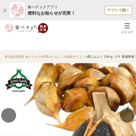
食べチョクアプリ
アプリで開く
便利なお知らせが充実！
メニュー
産地直送通販 食べチョク
野菜
にんにく
福地ホワイト
黒にんにく 200ｇ バラ 青森県