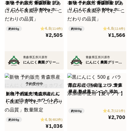
新物 予約販売 青森県産 訳あ
新物 予約販売 青森県産 訳あ
り にんにく バラ 800g ホワ
り にんにく バラ 500g ホワ
イト六片 家庭用バラ にんに
イト六片 家庭用バラ にんに
く農園が育てた「こだわりの
く農園が育てた「こだわりの
4.8
4.8
品質」
品質」
(114件)
(114件)
約800g
約500g
¥2,505
¥1,566
青森県五所川原市
青森県五所川原市
にんにく農園グリーンハンズ
にんにく農園グリーンハンズ
黒にんにく 500ｇ バラ 青森
県産 熟成黒ニンニク 添加物
新物 予約販売 青森県産にん
不使用【夏ギフト】
にく バラ 300g ホワイト六片
皮むけなし にんにく農園が育
4.7
(121件)
約500g
てた「こだわりの品質」数量
¥2,700
4.9
限定
(482件)
約300g
¥1,036