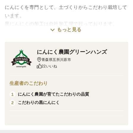
にんにくを専門として、土づくりからこだわり栽培して
います。
黒にんにくの加工は自社加工場で行っております。
もっと見る
低温、湿度管理のみでゆっくり丁寧に熟成したこだわり
の黒にんにくです。
にんにく農園グリーンハンズ
1. こだわりの原料にんにく
青森県五所川原市
青森県産「ホワイト六片」を使用。
22いいね
味を左右する、最も重要な「原料」のにんにく。
自社で丁寧に栽培し、さらに厳選したものを原料として
生産者のこだわり
加工します。
にんにく農園が育てたこだわりの品質
1
こだわりの黒にんにく
2
2. 低温熟成
食品添加物不使用。
低温で約３０日間じっくり熟成後、熟成庫から取り出
し、更に