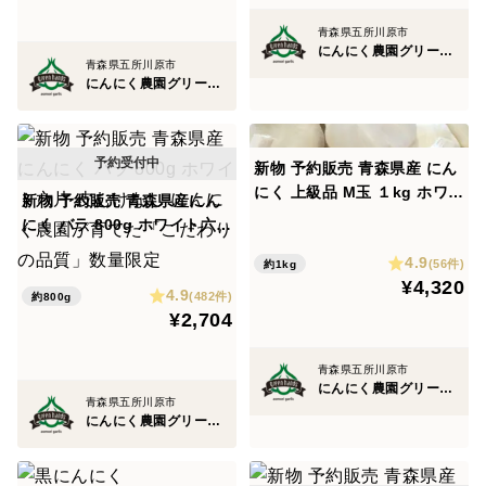
青森県五所川原市
にんにく農園グリーンハンズ
青森県五所川原市
にんにく農園グリーンハンズ
新物 予約販売 青森県産 にん
にく 上級品 M玉 １kg ホワイ
新物 予約販売 青森県産にん
ト六片 にんにく農園が育てた
にく バラ 800g ホワイト六片
こだわりの品質
皮むけなし にんにく農園が育
4.9
(56件)
約1kg
てた「こだわりの品質」数量
¥4,320
4.9
限定
(482件)
約800g
¥2,704
青森県五所川原市
にんにく農園グリーンハンズ
青森県五所川原市
にんにく農園グリーンハンズ