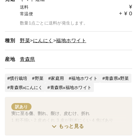
¥
送料
+
¥
0
常温便
数量1点ごとに送料が発生します。
種別
野菜
にんにく
福地ホワイト
産地
青森県
慣行栽培
野菜
家庭用
福地ホワイト
青森県x野菜
青森県xにんにく
青森県x福地ホワイト
訳あり
実に至る傷、割れ、裂け、皮むけ、折れ
1.粒不揃い 2.皮めくれ 3.皮が剥ぎにくい 4.焦げあり
もっと見る