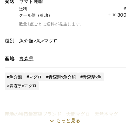
発送
ヤマト運輸
¥
送料
+
¥
300
クール便（冷凍）
数量1点ごとに送料が発生します。
種別
魚介類
魚
マグロ
産地
青森県
魚介類
マグロ
青森県x魚介類
青森県x魚
青森県xマグロ
産地の特徴最高級ブランド 大間マグロ 天然本マグ
ロ！1本から数百ｇしか取れない超貴重です。
もっと見る
漁師直送！船上活〆！無菌水使用！