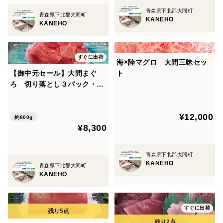
青森県下北郡大間町
青森県下北郡大間町
KANEHO
KANEHO
すぐに出荷
海×陸マグロ 大間三昧セッ
【御中元セール】大間まぐ
ト
ろ 切り落とし３パック・ロ
ーストビーフ200ｇ
¥12,000
約800g
¥8,300
青森県下北郡大間町
KANEHO
青森県下北郡大間町
KANEHO
すぐに出荷