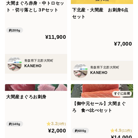
大間まぐろ赤身・中トロセッ
ト・切り落とし３Pセット
下北産・大間産 お刺身6点
セット
約200g
¥11,900
¥7,000
青森県下北郡大間町
KANEHO
青森県下北郡大間町
KANEHO
すぐに出荷
大間産まぐろお刺身
【御中元セール】大間まぐ
ろ 食べ比べセット
3.2
(0件)
約140g
¥2,000
4.9
(11件)
約600g
¥14,000