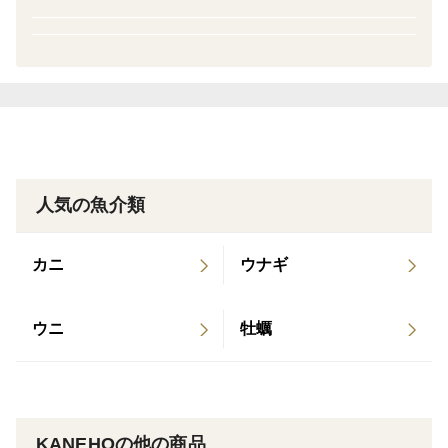
した 令和7年11月12日ミラクル9に掲載されまし
行って下さい。
た。
ドリップに浸かってしまいますと変色の原因となってし
まします。
※解凍後は当日中にお召し上がり下さい。
〇原材料：本マグロ（大間クロマグロ）
〇冷凍便（ヤマト運輸）
〇熨斗対応可能
人気の魚介類
カニ
ウナギ
ウニ
牡蠣
KANEHOの他の商品