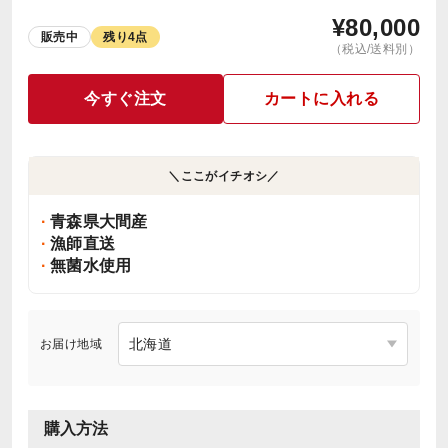
¥
80,000
販売中
残り4点
（税込/送料別）
今すぐ注文
カートに入れる
＼ここがイチオシ／
青森県大間産
漁師直送
無菌水使用
お届け地域
購入方法