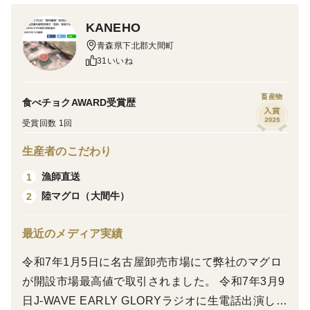
大間マグロは大変希少で漁獲量も限られており入荷が不
KANEHO
安定となっています。
青森県下北郡大間町
数量限定ですが販売の準備ができましたので、この機会
31いいね
にぜひお召し上がり下さい♪
※解凍方法も一緒にお送致します。
畜産物
食べチョクAWARD受賞歴
〇内容量：大間マグロカマトロ（200ｇ前後）×2
受賞回数 1回
大間マグロ大トロ （200ｇ前後）×4
大間マグロ中トロ2柵（200ｇ前後）×4
生産者のこだわり
※2800ｇ（約25人前）
漁師直送
1
〇賞味期限：要冷凍（-18℃以下／未開封）７日
陸マグロ（大間牛）
2
〇解凍方法：冷蔵庫内にて自然解凍
※切り落とし・中落の解凍方法：解凍時、多少のドリッ
最近のメディア実績
プが出る可能性があります。半解凍状態になりましたら
令和7年1月5日に名古屋卸売市場にて弊社のマグロ
１度、確認しドリップが出ているようであれば真空パッ
が開設市場最高値で取引されました。 令和7年3月9
クから出しキッチンペーパーなどで拭き取り、なるべく
日J-WAVE EARLY GLORYラジオに生電話出演しま
空気にふれないようラップをし冷蔵庫内で解凍の続きを