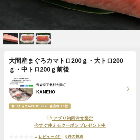
大間産まぐろカマトロ200ｇ・大トロ200
ｇ・中トロ200ｇ前後
青森県下北郡大間町
KANEHO
食べチョクAWARD 2025 畜産物 16位
アプリ初回注文限定
今すぐ使えるクーポンプレゼント中
-
0件の投稿
レビュー 0件