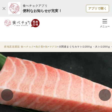
食べチョクアプリ
アプリで開く
便利なお知らせが充実！
メニュー
産地直送通販 食べチョク
魚介類
魚
マグロ
大間産まぐろカマトロ200ｇ・大トロ200ｇ