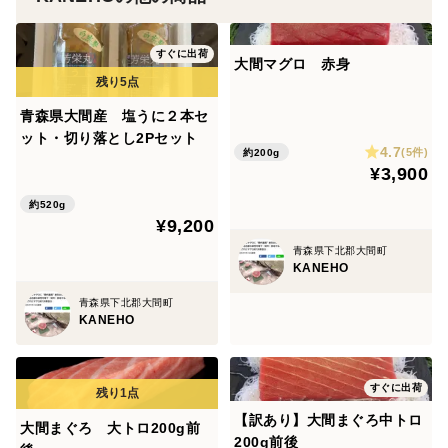
すぐに出荷
大間マグロ 赤身
青森県大間産 塩うに２本セ
ット・切り落とし2Pセット
4.7
(5件)
約200g
¥3,900
約520g
¥9,200
青森県下北郡大間町
KANEHO
青森県下北郡大間町
KANEHO
すぐに出荷
【訳あり】大間まぐろ中トロ
大間まぐろ 大トロ200g前
200g前後