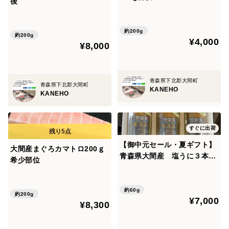
後
約200g
約200g
¥4,000
¥8,000
青森県下北郡大間町
青森県下北郡大間町
KANEHO
KANEHO
すぐに出荷
【御中元セール・夏ギフト】
大間産まぐろカマトロ200ｇ
青森県大間産 塩うに３本セ
希少部位
ット
約60g
約200g
¥7,000
¥8,300