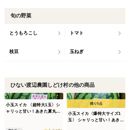
自家堆肥場で熟成させた堆肥と比内町の伏流水で育てま
した。
旬の野菜
とうもろこし
トマト
枝豆
玉ねぎ
ひない渡辺農園しどけ村の他の商品
小玉スイカ 〈超特大1玉〉シ
ャリっと甘い！あきた夏丸チ
小玉スイカ〈爆特大サイズ1
ッチェ【夏ギフト】
玉〉 シャリっと甘い！あきた
夏丸チッチェ！