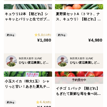
キュウリ12本 【朝どれ】シ
夏野菜セットA〈トマト、ナ
ャキッとパリッと生でガブッ
ス、キュウリ〉【朝どれ】
と丸かじり！キュウリ本来の
【夏ギフト】
旨み【夏ギフト】
5.0
(11件)
約1kg
約7kg
¥1,080
¥4,980
秋田県大館市 比内町
秋田県大館市 比内町
ひない渡辺農園しどけ村
ひない渡辺農園しどけ村
小玉スイカ〈特大1玉〉 シャ
リっと甘い！あきた夏丸チッ
イチゴ １パック 【朝どれ】
チェ【夏ギフト】
もぎたて新鮮な苺を食べ比
べ！豊かな味と香り【夏ギフ
4.4
(8件)
約3kg
ト】