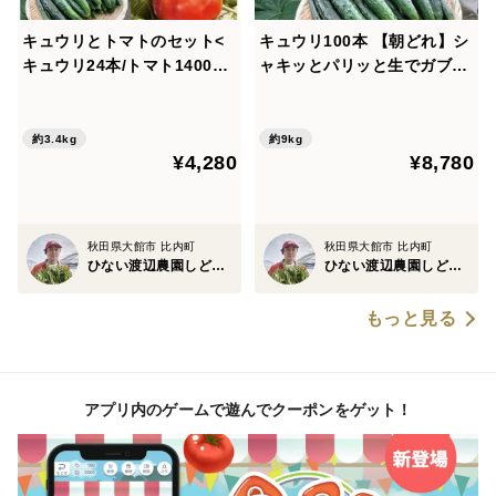
キュウリとトマトのセット<
キュウリ100本 【朝どれ】シ
キュウリ24本/トマト1400g>
ャキッとパリッと生でガブッ
【朝どれ】【夏ギフト】
と丸かじり！キュウリ本来の
旨み
約3.4kg
約9kg
¥4,280
¥8,780
秋田県大館市 比内町
秋田県大館市 比内町
ひない渡辺農園しどけ村
ひない渡辺農園しどけ村
もっと見る
アプリ内のゲームで遊んでクーポンをゲット！