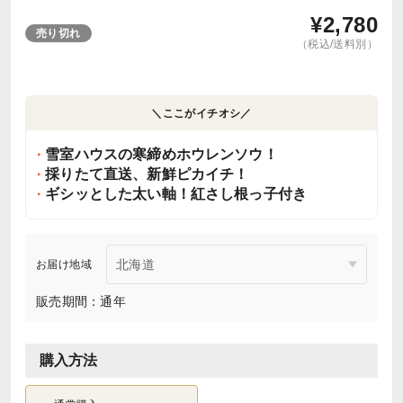
¥
2,780
売り切れ
（税込/送料別）
＼ここがイチオシ／
雪室ハウスの寒締めホウレンソウ！
採りたて直送、新鮮ピカイチ！
ギシッとした太い軸！紅さし根っ子付き
お届け地域
販売期間：通年
購入方法