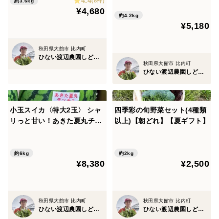
4.4
(8件)
約3.6kg
¥4,680
約4.2kg
¥5,180
秋田県大館市 比内町
ひない渡辺農園しどけ村
秋田県大館市 比内町
ひない渡辺農園しどけ村
小玉スイカ〈特大2玉〉 シャ
四季彩の旬野菜セット(4種類
リっと甘い！あきた夏丸チッ
以上)【朝どれ】【夏ギフト】
チェ【夏ギフト】
約6kg
約2kg
¥8,380
¥2,500
秋田県大館市 比内町
秋田県大館市 比内町
ひない渡辺農園しどけ村
ひない渡辺農園しどけ村