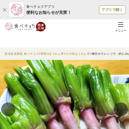
食べチョクアプリ
アプリで開く
便利なお知らせが充実！
メニュー
産地直送通販 食べチョク
野菜
ほうれん草
その他ほうれん草
根付ホウレンソウ〈約1.2