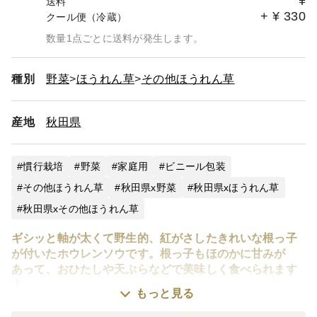
¥
送料
+
¥
330
クール便（冷蔵）
数量1点ごとに送料が発生します。
種別
野菜
ほうれん草
その他ほうれん草
産地
秋田県
慣行栽培
野菜
家庭用
ビニール包装
その他ほうれん草
秋田県x野菜
秋田県xほうれん草
秋田県xその他ほうれん草
ギシッと軸が太くて野生的、紅がさしたきれいな根っ子
が付いたホウレンソウです。根っ子もほのかに甘みが
あって、おひたしや天ぷらなどで美味しく食べられます
よ。
もっと見る
ダイヤモンド・ダストが見られる程の厳しい寒さ。厳冬
下、除雪をしながら、雪室ハウスの中で大切に育てたホ