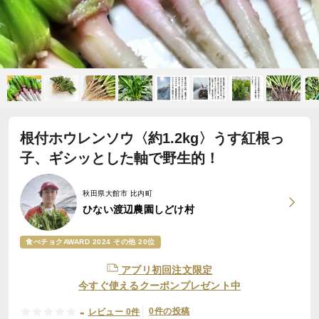
根付ホウレンソウ〈約1.2kg〉うす紅根っ
子、ギシッとした軸で野生的！
秋田県大館市 比内町
ひない渡辺農園しどけ村
食べチョクAWARD 2024 その他 20位
アプリ初回注文限定
今すぐ使えるクーポンプレゼント中
-
0件の投稿
レビュー 0件