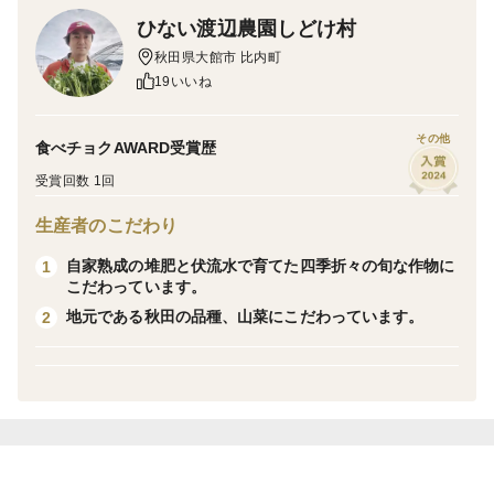
ウレンソウです。氷点下の中でも凍らないようにホウレ
ひない渡辺農園しどけ村
ンソウは糖分を蓄えるため甘味が増します。冬季限定
秋田県大館市 比内町
（12月～３月）の雪室 寒締めホウレンソウを是非、ご賞
19いいね
味下さい。
その他
食べチョクAWARD受賞歴
ダイヤモンド・ダスト：写真では分かりにくいので「ひ
ない渡辺農園しどけ村」のホームページ/農園四季彩々で
受賞回数 1回
動画も公開していますので、是非ご覧ください。
生産者のこだわり
＃鮮度：収穫した日に発送するので新鮮です。鮮度保持
自家熟成の堆肥と伏流水で育てた四季折々の旬な作物に
1
こだわっています。
フィルムの袋に入れてお届けします。
地元である秋田の品種、山菜にこだわっています。
2
＃料理：お浸し、鍋、野菜炒め、胡麻和え、どんな料理
にも合います！
比内鶏で有名な秋田県大館市の比内町産の新鮮な野菜を
堪能できます。