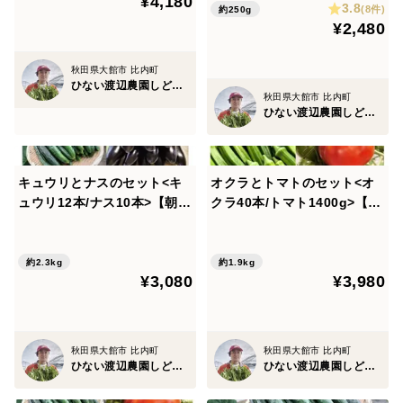
¥4,180
3.8
(8件)
約250g
¥2,480
秋田県大館市 比内町
ひない渡辺農園しどけ村
秋田県大館市 比内町
ひない渡辺農園しどけ村
キュウリとナスのセット<キ
オクラとトマトのセット<オ
ュウリ12本/ナス10本>【朝ど
クラ40本/トマト1400g>【朝
れ】【夏ギフト】
どれ】【夏ギフト】
約2.3kg
約1.9kg
¥3,080
¥3,980
秋田県大館市 比内町
秋田県大館市 比内町
ひない渡辺農園しどけ村
ひない渡辺農園しどけ村