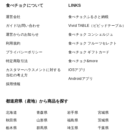
食べチョクについて
LINKS
●フライパン ←調整中 ：
「殻むき落花生」（キッチンバサミの手側で挟むとむき
運営会社
食べチョクふるさと納税
やすい）
ガイド/お問い合わせ
Vivid TABLE（ビビッドテーブル）
熱した鉄フライパンか厚手の鍋に重ならない量を並べて
運営からのお知らせ
食べチョク コンシェルジュ
中火にし、かき混ぜながら17分程乾煎りする。
利用規約
食べチョク フルーツセレクト
プライバシーポリシー
食べチョク ギフトカード
まとめ買いについて
特定商取引法
食べチョク&more
カスタマーハラスメントに対する
iOSアプリ
まとめ買いをご希望の際はご購入前にコメント欄からご
当社の考え方
Androidアプリ
連絡いただけますと、同梱して送料がお得になる専用商
採用情報
品を出品いたしますのでお気軽にお申し付けさい。
都道府県（産地）から商品を探す
産地の特徴：岐阜県恵那市明智町
北海道
青森県
岩手県
宮城県
当園の位置する岐阜東農地方は年間を通じて昼夜の寒暖
秋田県
山形県
福島県
茨城県
差が大きく、その自然環境の厳しさの中でより美味しい
栃木県
群馬県
埼玉県
千葉県