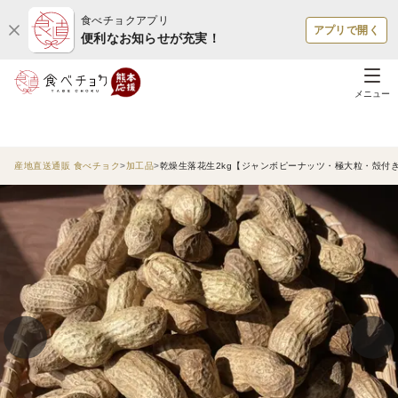
食べチョクアプリ
アプリで開く
便利なお知らせが充実！
メニュー
産地直送通販 食べチョク
加工品
乾燥生落花生2kg【ジャンボピーナッツ・極大粒・殻付