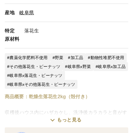
産地
岐阜県
特定
落花生
原材料
農薬化学肥料不使用
野菜
加工品
動物性堆肥不使用
その他落花生・ピーナッツ
岐阜県x野菜
岐阜県x加工品
岐阜県x落花生・ピーナッツ
岐阜県xその他落花生・ピーナッツ
商品概要：乾燥生落花生2kg（殻付き）
収穫後ハウス内にハザカケし、洗浄後カラカラと音がす
もっと見る
るまで天日乾燥させた生ピーナッツです。
未加熱（未焙煎）のため、煎る等の加熱調理してご賞味