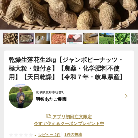
乾燥生落花生2kg【ジャンボピーナッツ・
極大粒・殻付き】【農薬・化学肥料不使
用】【天日乾燥】【令和７年・岐阜県産】
岐阜県恵那市明智町
明智あたご農園
アプリ初回注文限定
今すぐ使えるクーポンプレゼント中
-
1件の投稿
レビュー 2件