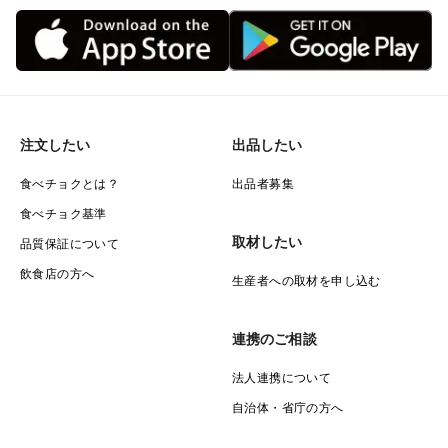
焼ムラを防ぐため、どちらも途中で1～2回ほどかき混ぜ
ると良い。
●オーブントースター ←お手軽 ：160℃
「殻むき落花生」重ならない量をトレーに並べ、18分程
注文したい
出品したい
焼く。
食べチョクとは？
出品者募集
焼ムラを防ぐため、途中でかき混ぜると良い。
食べチョク基準
取材したい
品質保証について
●電子レンジ ←お手軽 ： 参考:クックパッドレシピ
飲食店の方へ
ID:19987832
生産者への取材を申し込む
「殻つき落花生」B5紙封筒等に落花生160gを入れ、平
らにセットする。
連携のご相談
500wで3分加熱し、取り出して袋ごと揺すってかき混ぜ
法人連携について
る。
自治体・省庁の方へ
再び平らにセットし、500wで更に3分加熱する。