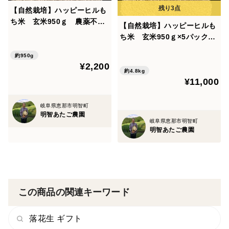
低限に抑えて栽培しているため、ジャンボピーナッツ本
【自然栽培】ハッピーヒルも
来の風味と甘味が引き出されており、食べるとその味の
ち米 玄米950ｇ 農薬不使
【自然栽培】ハッピーヒルも
良さにきっと驚かれると思います。
用・無肥料栽培 令和７年
ち米 玄米950ｇ×5パック
岐阜県産【クリックポスト発
農薬不使用・無肥料栽培 令
送】
約950g
絶品ピーナッツ豆腐や極上ビーッナッツバターにもぜひ
和７年 岐阜県産
¥2,200
約4.8kg
挑戦ください♥
¥11,000
★★★落花生を一つずつ手作業で選別★★★
岐阜県恵那市明智町
明智あたご農園
岐阜県恵那市明智町
落花生を一つずつ手で振り、感触と音を確認すること
明智あたご農園
で、未熟粒や粒の欠落したものを極力排除して、選別を
行っております。
この商品の関連キーワード
レシピ：煎りピーナッツ
落花生 ギフト
ご家庭でカリッと焙煎、新鮮な香ばしさをお楽しみくだ