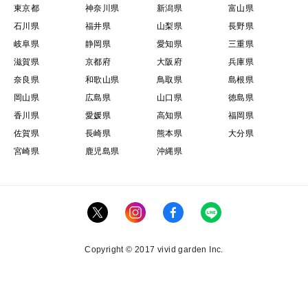
お米・野菜が育ちます。
東京都
神奈川県
新潟県
富山県
石川県
福井県
山梨県
長野県
栽培・生産のこだわり
岐阜県
静岡県
愛知県
三重県
滋賀県
京都府
大阪府
兵庫県
奈良県
和歌山県
鳥取県
島根県
◇農薬不使用
岡山県
広島県
山口県
徳島県
除草剤を含め、農薬は一切使用していません。
香川県
愛媛県
高知県
福岡県
佐賀県
長崎県
熊本県
大分県
◇化学肥料不使用
宮崎県
鹿児島県
沖縄県
肥料バランスをできるだけ自然な状態に保つため、化学
肥料は使用していません。
使用する肥料は、自家製のもみ殻燻炭ぼかし肥料（もみ
殻燻炭と米ぬかを混ぜて発酵させたもの）のみを使って
います。
Copyright © 2017 vivid garden Inc.
また、作物本来の味を引き出すため、使用する肥料の量
は最低限にしています。