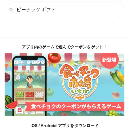
さい。
ピーナッツ ギフト
やや強めに煎るのがコツで、甘さと香ばしさがぐんと引
き立ちます。
旨味がぎゅっと詰まったピーナッツ、その食べごたえと
美味しさに手が止まらないこと請け合い😋
アプリ内のゲームで遊んでクーポンをゲット！
加熱時間はお手持ちの機器や季節、量によって調整して
ください。
加熱後は完全に冷めるまで放置し、カリッと食感をお楽
しみください。
●オーブン ←イチオシ ：170℃で予熱
「殻つき落花生」重ならない量を天板に並べ、25分程焼
く。
「殻むき落花生」重ならない量を天板に並べ、24分程焼
iOS / Android アプリをダウンロード
く。