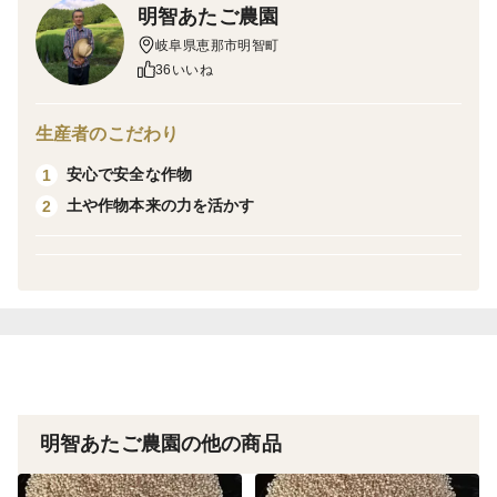
明智あたご農園
ください。
岐阜県恵那市明智町
※500gレターパック発送の商品もございます。
36いいね
品種：ジャンボピーナッツ（極大粒・普通の落花生の約
1.5倍）
生産者のこだわり
安心で安全な作物
1
登録品種「おおまさり」と同等の極大粒で、甘みが強く
土や作物本来の力を活かす
2
美味しさも抜群です。
そのうえ農薬・化学肥料不使用の畑で、味が更に向上し
た最高級クラスの落花生です。
肥料は自家製のもみ殻燻炭ぼかし（もみ殻燻炭と米ぬか
を混ぜて発酵させたもの）のみを使用しています。
★★★味には絶対の自信を持っております！！★★★
明智あたご農園の他の商品
農薬を使わず、使用する肥料（自家製ぼかし）も必要最