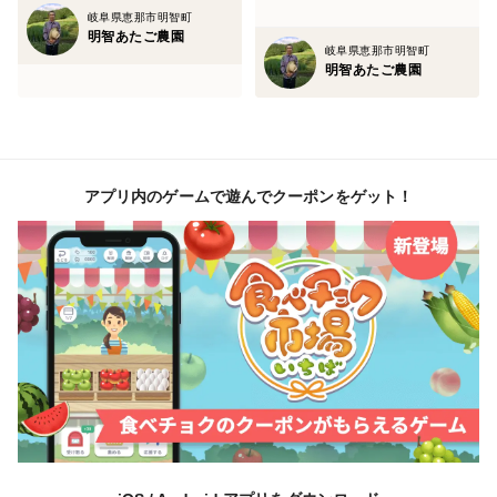
岐阜県恵那市明智町
栽培・生産のこだわり
明智あたご農園
岐阜県恵那市明智町
明智あたご農園
本商品は自然栽培であり、農薬・除草剤を使わないとと
もに、化学肥料・畜産堆肥を含む一切の肥料を使ってお
りません。
この地域ならではの自然を生かしつつ、農薬・除草剤・
アプリ内のゲームで遊んでクーポンをゲット！
畜ふん堆肥を使用しない持続・循環可能な農業を志して
日夜頑張っています。
農園ブログ：「明智あたご農園」で検索してください。