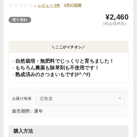
-
4件の投稿
レビュー 3件
¥
2,460
売り切れ
（税込/送料別）
＼ここがイチオシ／
自然栽培・無肥料でじっくりと育ちました！
もちろん農薬も除草剤も不使用です！
熟成済みのさつまいもです(#^.^#)
お届け地域
販売期間：通年
購入方法