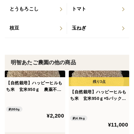
※大きな芋希望等の芋サイズに関するご要望には、対応
とうもろこし
トマト
できません。
保存方法：
枝豆
玉ねぎ
10～20℃程度の暖かい場所で保存してください。
（ご家庭で保存した場合の品質を保証するものではあり
ませんので、ご購入後はお早めにご賞味ください。）
明智あたご農園の他の商品
産地の特徴：岐阜県恵那市明智町
【自然栽培】ハッピーヒルも
ち米 玄米950ｇ 農薬不使
【自然栽培】ハッピーヒルも
用・無肥料栽培 令和７年
当園の位置する岐阜東農地方は年間を通じて昼夜の寒暖
ち米 玄米950ｇ×5パック
岐阜県産【クリックポスト発
農薬不使用・無肥料栽培 令
差が大きく、その自然環境の厳しさの中でより美味しい
送】
約950g
和７年 岐阜県産
お米・野菜が育ちます。
¥2,200
約4.8kg
¥11,000