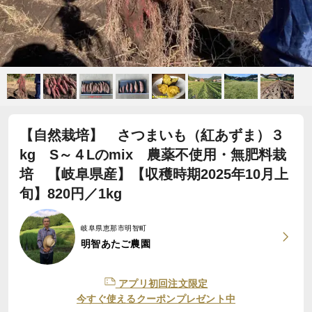
【自然栽培】 さつまいも（紅あずま）３
kg S～４Lのmix 農薬不使用・無肥料栽
培 【岐阜県産】【収穫時期2025年10月上
旬】820円／1kg
岐阜県恵那市明智町
明智あたご農園
アプリ初回注文限定
今すぐ使えるクーポンプレゼント中