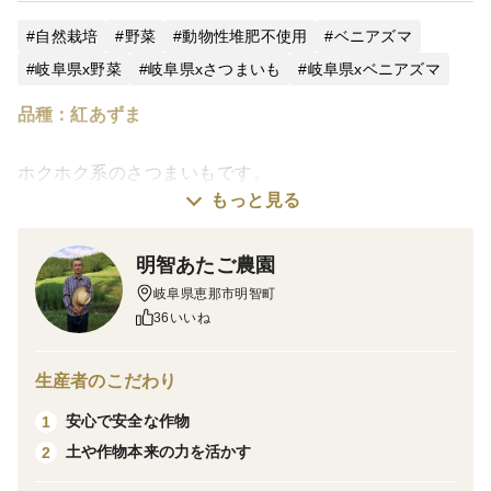
自然栽培
野菜
動物性堆肥不使用
ベニアズマ
岐阜県x野菜
岐阜県xさつまいも
岐阜県xベニアズマ
品種：紅あずま
ホクホク系のさつまいもです。
もっと見る
程よい甘さと、さつまいも特有の風味、旨味をしっかり
と感じられる品種です。
明智あたご農園
収穫当初はホクホクとした食感が強いですが、収穫後1
岐阜県恵那市明智町
カ月程度以上経つと熟成が進み、ホクホクからややねっ
36いいね
とりとした食感に変化し、甘さが増します。
今年のさつまいもは、夏場の高温少雨の影響により、全
生産者のこだわり
体としてやや小ぶりのものが多いですが、甘味と旨味が
例年以上に濃くなっています。
安心で安全な作物
1
土や作物本来の力を活かす
2
※製品の一部に、軽度のアバタ、傷のあるさつまいもが