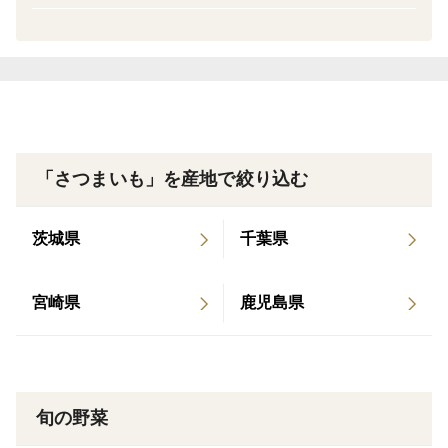
含まれることがありますので、ご了承ください。
※品質保持のため、土付き（土を払っただけ）のまま発
送いたします。
内容量：３ｋｇ（箱等は含みません）
「さつまいも」を産地で絞り込む
イモサイズ等：S、M、L、LL、３L、４Lのmix
茨城県
千葉県
形状は未選別で、いろいろです。
宮崎県
鹿児島県
各サイズの大きさ（重さ）は、以下の通りです。
S：80g～、M：130g～、L：210g～、 LL：300g～、
3L：450g～、４L：600ｇ～850g
旬の野菜
※製品に含まれるイモの大半は、M～LLサイズです。