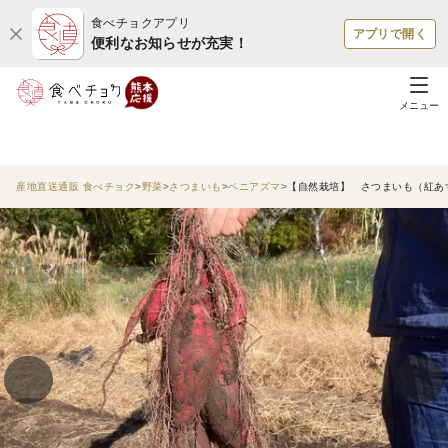
食べチョクアプリ
アプリで開く
便利なお知らせが充実！
メニュー
産地直送通販 食べチョク
野菜
さつまいも
ベニアズマ
【自然栽培】 さつまいも（紅あずま