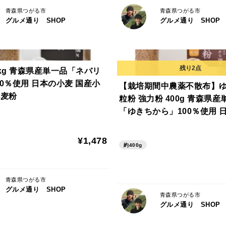
青森県つがる市
青森県つがる市
グルメ通り SHOP
グルメ通り SHOP
2kg 青森県産単一品「ネバリ
00％使用 日本の小麦 国産小
【栽培期間中農薬不散布】ゆ
小麦粉
粒粉 強力粉 400g 青森県産
「ゆきちから」100％使用 
メール便 国産小麦 国産小麦
¥1,478
約400g
青森県つがる市
グルメ通り SHOP
青森県つがる市
グルメ通り SHOP