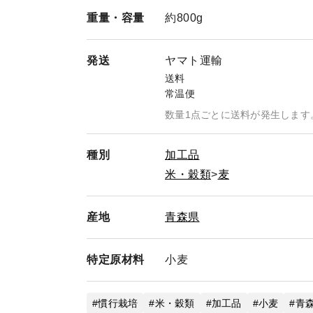
重量・
容量
約800g
発送
ヤマト運輸
送料
常温便
数量1点ごとに送料が発生します
種別
加工品
米・穀類
麦
産地
青森県
特定
原材料
小麦
慣行栽培
米・穀類
加工品
小麦
青