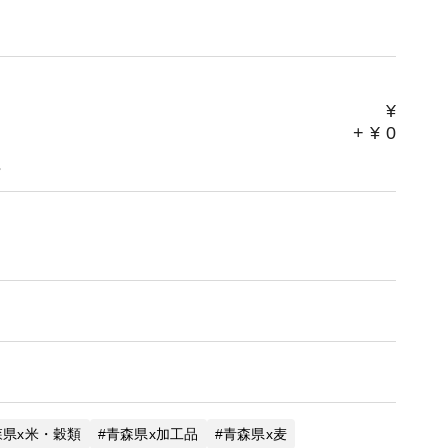
¥
+
¥
0
。
森県x米・穀類
青森県x加工品
青森県x麦