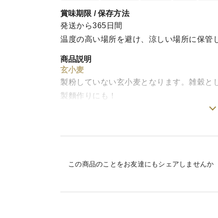
賞味期限 / 保存方法
発送から365日間
温度の高い場所を避け、涼しい場所に保管
商品説明
玄小麦
製粉していない玄小麦となります。雑穀と
製麵作りにも！
小麦の表皮「小麦ブラン」
小麦ブランには「第六の栄養素」ともいわれ
繊維以外にも、ビタミンB1、 ビタミンB
亜鉛など、現代人に不足しがちなミネラル
この商品のことをお友達にもシェアしませんか
菓子、麺類などを"小麦ブラン"に置き換え
挽く際のコツ
小麦を挽く場合、ミキサーで製粉すると熱