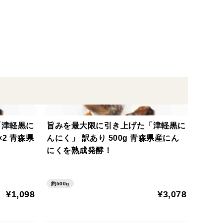
どで製粉してください。また、全粒粉の小麦粉をパン
るなどして下処理をしてください。
励品種の一つに採用されました。 たんぱく質の含有量
いられます。 国産麦の中では粉色が優れているのが 特
「津軽黒に
旨みを最大限に引き上げた「津軽黒に
用しております。
×2 青森県
んにく」 訳あり 500g 青森県産にん
にくを熟成発酵！
使用。品種本来の素材の風味を味わっていただけま
約500g
¥1,098
¥3,078