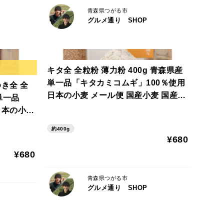
青森県つがる市
グルメ通り SHOP
キタ全 全粒粉 薄力粉 400g 青森県産
単一品「キタカミコムギ」100％使用
き全 全
日本の小麦 メール便 国産小麦 国産小
単一品
麦粉
日本の小麦
粉
約400g
¥680
¥680
青森県つがる市
グルメ通り SHOP