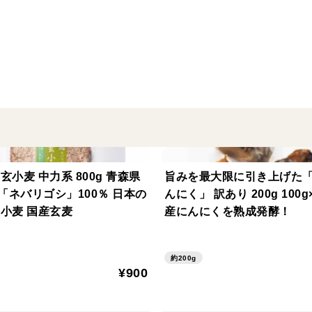
ロール、またはコーヒーミル、ミルサーな
などに使用する場合、沸騰したお湯を加え
品種の特徴
キタカミコムギは昭和58年に青森県 の奨
が少なく、 薄力粉として主に お菓子に用
徴です。
栽培のこだわり
玄小麦 中力系 800g 青森県
旨みを最大限に引き上げた
防虫剤・防腐剤不使用の自社栽培小麦を使
「ネバリゴシ」100％ 日本の
んにく」 訳あり 200g 100g
産小麦 国産玄麦
産にんにくを熟成発酵！
生産のこだわり
ブレンド一切なし。青森県産単一品100％
す。
約200g
¥900
産地の特徴
冬と夏の寒暖差が激しい雪国