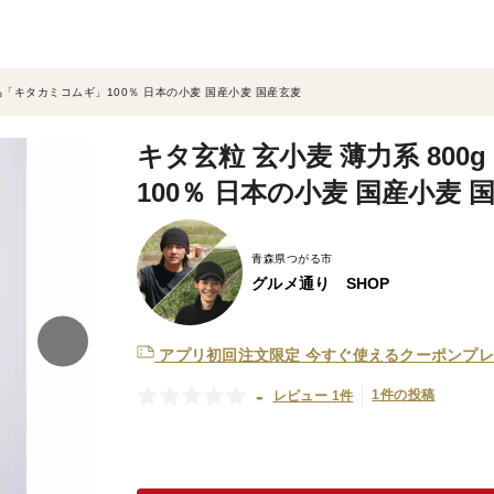
一品「キタカミコムギ」100％ 日本の小麦 国産小麦 国産玄麦
キタ玄粒 玄小麦 薄力系 80
100％ 日本の小麦 国産小麦 
青森県つがる市
グルメ通り SHOP
アプリ初回注文限定
今すぐ使えるクーポンプレ
-
1件の投稿
レビュー 1件