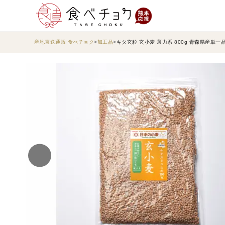
産地直送通販 食べチョク
加工品
キタ玄粒 玄小麦 薄力系 800g 青森県産単