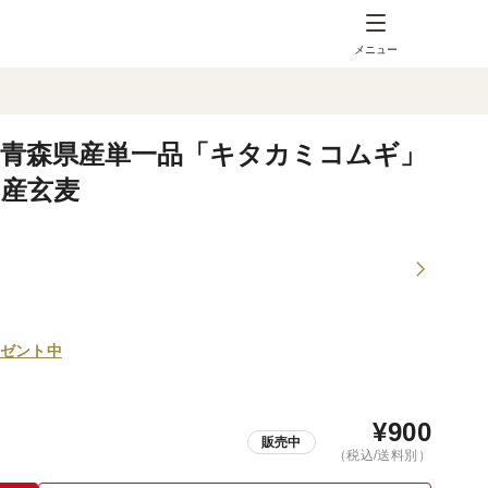
メニュー
0g 青森県産単一品「キタカミコムギ」
国産玄麦
ゼント中
¥
900
販売中
（税込/送料別）