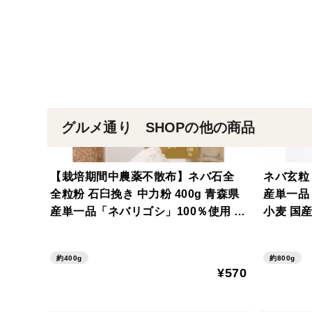
グルメ通り SHOPの他の商品
【栽培期間中農薬不散布】ネバ石全
ネバ玄粒 
全粒粉 石臼挽き 中力粉 400g 青森県
産単一品
産単一品「ネバリゴシ」100％使用 日
小麦 国
本の小麦 国産小麦 国産小麦粉
約400g
約800g
¥570