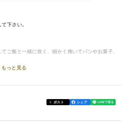
して下さい。
してご飯と一緒に炊く、細かく挽いてパンやお菓子、
もっと見る
る"食物繊維"が豊富に含まれています。また、食物
6、ビタミンEなどのビタミンや、マグネシウム、鉄分、
が多く含まれています。いつも食べている、パンやお
ポスト
シェア
ることで、効率よく栄養を摂取することができます。
を持ち熱変性と酸化をしてしまうため、石臼か製粉