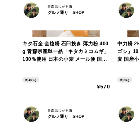
青森県つがる市
グルメ通り SHOP
キタ石全 全粒粉 石臼挽き 薄力粉 400
中力粉 
g 青森県産単一品「キタカミコムギ」
ゴシ」1
100％使用 日本の小麦 メール便 国産
麦 国産
小麦 国産小麦粉
約400g
約2kg
¥570
青森県つがる市
グルメ通り SHOP