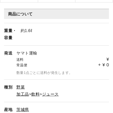
商品について
重量・
約1.6ℓ
容量
発送
ヤマト運輸
¥
送料
+
¥
0
常温便
数量1点ごとに送料が発生します。
種別
野菜
加工品
飲料
ジュース
産地
茨城県