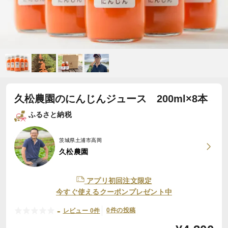
久松農園のにんじんジュース 200ml×8本
ふるさと納税
茨城県土浦市高岡
久松農園
アプリ初回注文限定
今すぐ使えるクーポンプレゼント中
-
0件の投稿
レビュー 0件