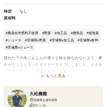
特定
なし
原材料
農薬化学肥料不使用
野菜
加工品
贈答品
紙包装
ジュース
茨城県x野菜
茨城県x加工品
茨城県x飲料
茨城県xジュース
採れたての冬にんじんの香りと味を損なわないよう、果
肉がたっぷり入ったネクタータイプにしました。うまみ
と甘みがギュッと凝縮されています。
もっと見る
さっぱりとした甘みをもつジュースにぴったりの品種
を、ジュースにするための育て方で栽培した、まさにに
久松農園
んじんジュースのためのにんじんです。そこに真冬の厳
茨城県土浦市高岡
しい寒さが加わって、旬のにんじんの甘みがストレート
13いいね