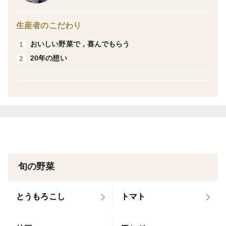
に現れています。
生産者のこだわり
にんじんと塩とレモンだけで作ったとは思えないほど、
おいしい野菜で，喜んでもらう
1
甘くてビックリするほど飲みやすい味にしています。後
20年の想い
2
味もすっきりしているため、にんじんが苦手な方にもお
すすめです。
旬の野菜
とうもろこし
トマト