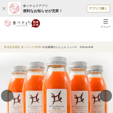
食べチョクアプリ
アプリで開く
便利なお知らせが充実！
メニュー
産地直送通販 食べチョク
野菜
久松農園のにんじんジュース 200ml×8本