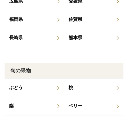
広島県
愛媛県
産地の特徴
日本を代表する有名なかんきつ産地愛媛県 その中でも
福岡県
佐賀県
とくに有名な八幡浜市で栽培いたしました
長崎県
熊本県
品種の特徴
一般的にはデコ〇ンで有名な品種と同じ 不知火という
品種です
デコ〇ンは全農さんの商標登録商品なのでこの名称で販
旬の果物
売することはできません
ぶどう
桃
梨
ベリー