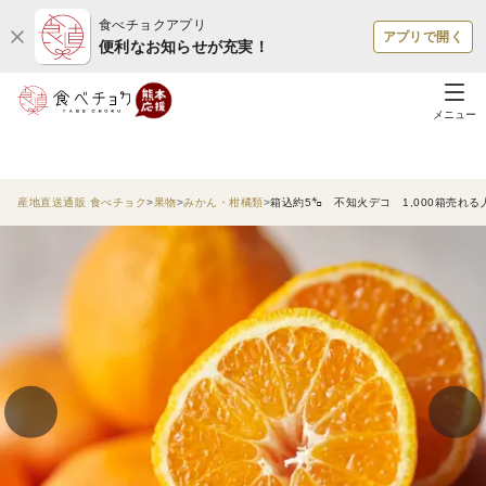
食べチョクアプリ
アプリで開く
便利なお知らせが充実！
メニュー
産地直送通販 食べチョク
果物
みかん・柑橘類
箱込約5㌔ 不知火デコ 1,000箱売れる