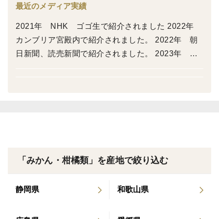
最近のメディア実績
ん
2021年 NHK ゴゴ生で紹介されました 2022年
内袋も薄いのでそのままお召し上がることができます
カンブリア宮殿内で紹介されました。 2022年 朝
日新聞、読売新聞で紹介されました。 2023年 NH
※箱込重量でわかりやすい
Kひめぽん、お昼のニュースで紹介されました。 20
※輸入品のように収穫後のワックス、防止カビ剤、防腐
24年 NHKひめぽん、お昼のニュースで紹介され
剤は使用していませんので皮まで利用できます
ました 2025年 NHK全国ニュース、お昼のニュー
※不知火デコは凸があるために箱の中の大きさが不揃い
ス、NHKひめぽん紹介されました
の場合があります
味
しっかりとした甘さのある濃厚な味です
「みかん・柑橘類」を産地で絞り込む
栽培・生産のこだわり
朝日から夕陽まで太陽のしっかりと当たる園地で栽培し
静岡県
和歌山県
ています
有機質肥料をたっぷりと与え植物を健康に育てています