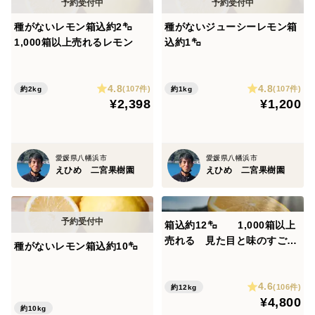
種がないレモン箱込約2㌔
種がないジューシーレモン箱
1,000箱以上売れるレモン
込約1㌔
4.8
4.8
(107件)
(107件)
約2kg
約1kg
¥2,398
¥1,200
愛媛県八幡浜市
愛媛県八幡浜市
えひめ 二宮果樹園
えひめ 二宮果樹園
箱込約12㌔ 1,000箱以上
売れる 見た目と味のすごい
種がないレモン箱込約10㌔
和グレープフルーツ 河内晩
柑
4.6
(106件)
約12kg
¥4,800
約10kg