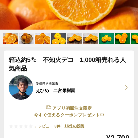
箱込約5㌔ 不知火デコ 1,000箱売れる人
気商品
愛媛県八幡浜市
えひめ 二宮果樹園
アプリ初回注文限定
今すぐ使えるクーポンプレゼント中
-
16件の投稿
レビュー 8件
¥
2,700