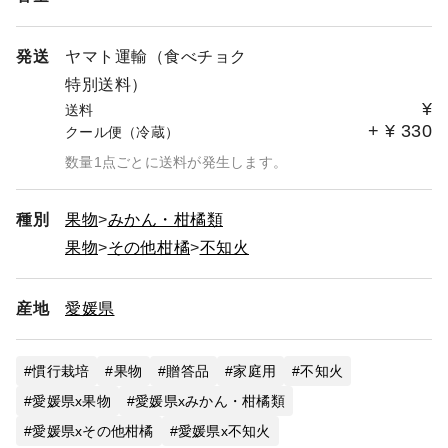
発送
ヤマト運輸（食べチョク
特別送料）
¥
送料
+
¥
330
クール便（冷蔵）
数量1点ごとに送料が発生します。
種別
果物
みかん・柑橘類
果物
その他柑橘
不知火
産地
愛媛県
慣行栽培
果物
贈答品
家庭用
不知火
愛媛県x果物
愛媛県xみかん・柑橘類
愛媛県xその他柑橘
愛媛県x不知火