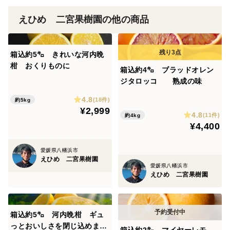
えひめ 二宮果樹園の他の商品
箱込約5㌔ きれいな河内晩
柑 おくりものに
箱込約4㌔ ブラッドオレン
ジタロッコ 熟成の味
4.8
(18件)
約5kg
¥2,999
4.8
(11件)
約4kg
¥4,400
愛媛県八幡浜市
えひめ 二宮果樹園
愛媛県八幡浜市
えひめ 二宮果樹園
箱込約5㌔ 河内晩柑 ギュ
っとおいしさを閉じ込めまし
箱込約2㌔ マイヤーレモ