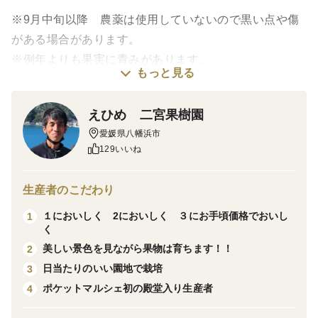
※9月中旬以降 農薬は使用していないので黒い点や傷
がある場合があります。
※例年よりも果実に青みがあります。
もっと見る
※輸入果物のようにワックス、収穫後に防腐剤、防カビ
剤は使用しておりません
えひめ 二宮果樹園
愛媛県八幡浜市
129いいね
1㌔当たり3から8玉目安です
売り切れ時にはキャンセル処理いたしますのでお早めに
生産者のこだわり
お求めくださいます様お願い申し上げます
１においしく 2においしく ３にお手頃価格でおいし
1
く
食べチョク初心者なのでまごつくこともあると思います
美しい景色を見ながら果物は育ちます！！
2
がよろしくお願いします
日当たりのいい園地で栽培
3
ポケットマルシェ初の殿堂入り生産者
4
皮も手で容易に剥ぐことができ、種もほとんどありませ