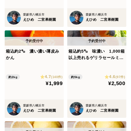
愛媛県八幡浜市
愛媛県八幡浜市
えひめ 二宮果樹園
えひめ 二宮果樹園
箱込約2㌔ 濃い濃い薄皮み
箱込約5㌔ 味濃い 1,000箱
かん
以上売れるゲリラセールミカ
ン
4.7
4.6
(140件)
(97件)
約2kg
約5kg
¥1,999
¥2,500
愛媛県八幡浜市
愛媛県八幡浜市
えひめ 二宮果樹園
えひめ 二宮果樹園