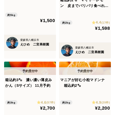
た 日本一見た目が悪いけど
ン 皮までバリバリ食べれる
売れる！！ 一度騙されてみ
美味しさ
ませんか？
約5kg
¥1,500
4.4
(17件)
約2kg
¥1,598
愛媛県八幡浜市
えひめ 二宮果樹園
愛媛県八幡浜市
えひめ 二宮果樹園
箱込約3㌔ 濃い濃い薄皮み
マニアが好む小粒マドンナ
かん（Sサイズ） 11月予約
箱込約2㌔
4.6
4.9
(57件)
(20件)
約3kg
約2kg
¥2,700
¥2,200