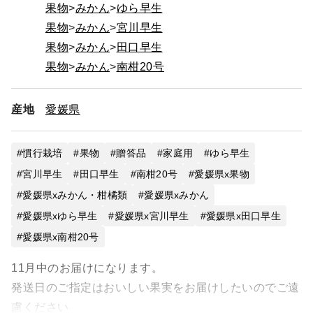
果物
みかん
ゆら早生
果物
みかん
宮川早生
果物
みかん
田口早生
果物
みかん
南柑20号
産地
愛媛県
慣行栽培
果物
贈答品
家庭用
ゆら早生
宮川早生
田口早生
南柑20号
愛媛県x果物
愛媛県xみかん・柑橘類
愛媛県xみかん
愛媛県xゆら早生
愛媛県x宮川早生
愛媛県x田口早生
愛媛県x南柑20号
11月中のお届けになります。
発送日のご指定はおいしい果実をお届けしたいのでご遠
慮ください