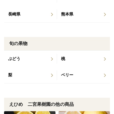
見た目に青みがあったりします。
↑
長崎県
熊本県
温暖化で11月なのに暖かく、半そででミカン収穫ででき
ます。おかげで色つきが悪いです。(´;ω;｀)
黒い点や傷があったりする果実があります。
旬の果物
↑
梅雨の影響や超大型台風の襲来の影響です。それだけ日
ぶどう
桃
当たりのいい畑で育てている証なんですよ！！
梨
ベリー
在庫がなくなれば終了いたします❗
売り切れご免なさいです❗
えひめ 二宮果樹園の他の商品