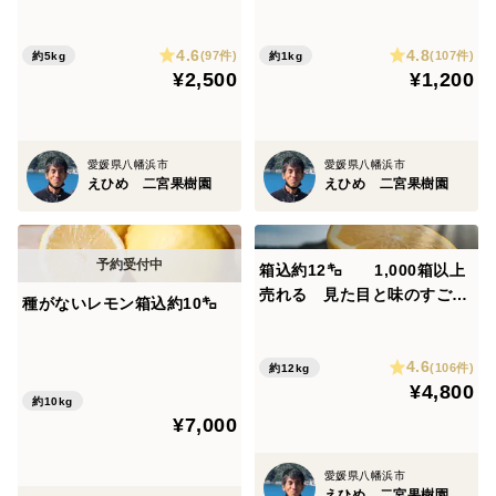
ン
4.6
4.8
(97件)
(107件)
約5kg
約1kg
¥2,500
¥1,200
愛媛県八幡浜市
愛媛県八幡浜市
えひめ 二宮果樹園
えひめ 二宮果樹園
箱込約12㌔ 1,000箱以上
売れる 見た目と味のすごい
種がないレモン箱込約10㌔
和グレープフルーツ 河内晩
柑
4.6
(106件)
約12kg
¥4,800
約10kg
¥7,000
愛媛県八幡浜市
えひめ 二宮果樹園