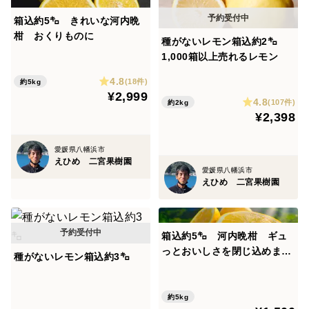
愛媛と言えば❗みかん みかんの本番❗愛媛県八幡浜市より
箱込約5㌔ きれいな河内晩
発送いたします❗
柑 おくりものに
種がないレモン箱込約2㌔
1,000箱以上売れるレモン
4.8
(18件)
約5kg
価格以上のクオリティはあると思いますよ❗
¥2,999
4.8
(107件)
約2kg
ぜひぜひお試しください
¥2,398
愛媛県八幡浜市
えひめ 二宮果樹園
酸味のまろやかなやさしい味の畑のみかんです
愛媛県八幡浜市
えひめ 二宮果樹園
口当たりも軽やかでみずみずしく、新鮮ジューシーな果
実をお届けいたします❗
箱込約5㌔ 河内晩柑 ギュ
っとおいしさを閉じ込めまし
種がないレモン箱込約3㌔
た 日本一見た目が悪いけど
売れる！！ 一度騙されてみ
みかんのサイズはＳから3Ｌまでのサイズ不揃いです❗
ませんか？
約5kg
大きい玉ばかり❗ではないのです‼️