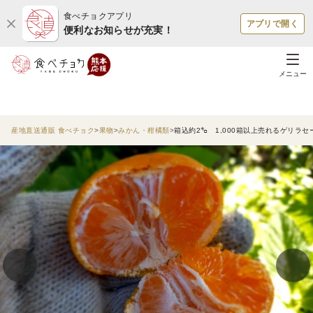
食べチョクアプリ
アプリで開く
便利なお知らせが充実！
メニュー
産地直送通販 食べチョク
果物
みかん・柑橘類
箱込約2㌔ 1,000箱以上売れるゲリラセ