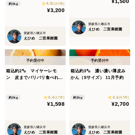
¥1,500
4.8
(107件)
約3kg
¥3,200
画像ではきれいなみかんですが、黒い点や傷がある果実
愛媛県八幡浜市
えひめ 二宮果樹園
があります。ただし、これらは果実の中味（おいしさ）
愛媛県八幡浜市
えひめ 二宮果樹園
には影響ありません。
箱込約2㌔ マイヤーレモ
箱込約3㌔ 濃い濃い薄皮み
当園地のみかんは有機質を含む肥料と使うとともにカ
ン 皮までバリバリ食べれる
かん（Sサイズ） 11月予約
キガラ（食用の海の牡蠣の外側の殻）を細かく粉末にし
美味しさ
たものを畑にまき、海のミネラル、カルシウムを畑に補
4.4
4.6
(17件)
(57件)
約2kg
約3kg
給しています。
¥1,598
¥2,700
さらに海のミネラルを葉っぱめがけて散布することに
より、健全なおいしい果実ができるようにがんばってい
ます。
愛媛県八幡浜市
愛媛県八幡浜市
みかんの大きさを仕分けする機械も果実に衝撃を与え
えひめ 二宮果樹園
えひめ 二宮果樹園