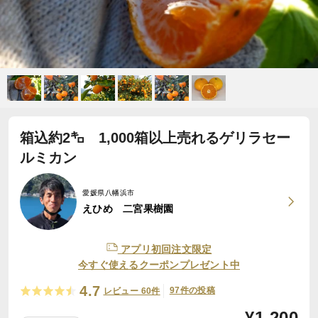
箱込約2㌔ 1,000箱以上売れるゲリラセー
ルミカン
愛媛県八幡浜市
えひめ 二宮果樹園
アプリ初回注文限定
今すぐ使えるクーポンプレゼント中
4.7
97件の投稿
レビュー 60件
¥
1,200