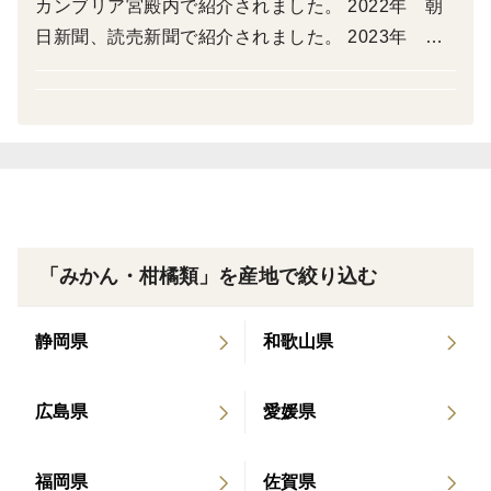
カンブリア宮殿内で紹介されました。 2022年 朝
日新聞、読売新聞で紹介されました。 2023年 NH
Kひめぽん、お昼のニュースで紹介されました。 20
今年は異常に雨が多く、優しい甘さの優しい酸味の食
24年 NHKひめぽん、お昼のニュースで紹介され
べやすいミカンに仕上がっています。一つ食べ終わると
ました 2025年 NHK全国ニュース、お昼のニュー
つぎのみかんに手が出る美味しさ！！
ス、NHKひめぽん紹介されました
いろいろな大きさのミカンを食べくらべてもらいたくて
みかんのサイズは小玉から大玉までのサイズ不揃いです
❗にすることでお安く販売できております。
「みかん・柑橘類」を産地で絞り込む
大きい玉ばかり❗ではないです‼️
大きい玉が多い場合は多めにお入れいたしております
静岡県
和歌山県
届いたら大きいみかんしかなかった！！なーんて心配は
ご無用です。
広島県
愛媛県
全部大玉だけなんてことはないです
福岡県
佐賀県