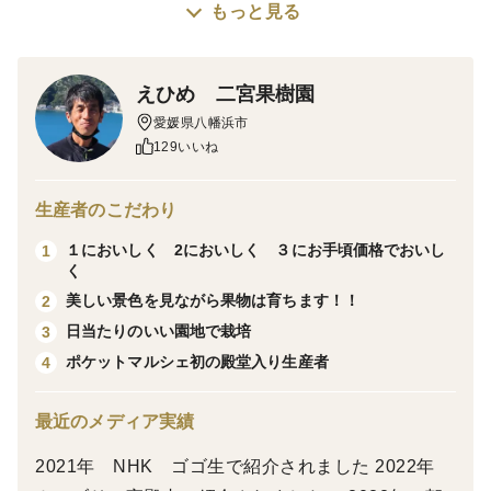
もっと見る
サイズ不揃いだから出来るこの価格
不揃いでも毎年1.000箱売れる人気アイテム
えひめ 二宮果樹園
愛媛県八幡浜市
129いいね
美味しさのヒミツ
①ワックス不使用
生産者のこだわり
②外側と内袋の薄さが自慢です
１においしく 2においしく ３にお手頃価格でおいし
1
③サイズ不揃いにすることで驚きの価格を実現
く
その時の気分に応じてみかんをたべくらべ！！
美しい景色を見ながら果物は育ちます！！
2
疲れた時の小粒！！
日当たりのいい園地で栽培
3
リラックスしたいときの中玉！！
ポケットマルシェ初の殿堂入り生産者
4
食後は豪快に大玉で！
山で食べる時のシチュエーションをご家庭で再現しませ
最近のメディア実績
んか？
2021年 NHK ゴゴ生で紹介されました 2022年