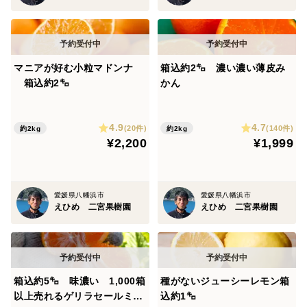
ない機械を利用して果実にやさしい選別を行っていま
す。
マニアが好む小粒マドンナ
箱込約2㌔ 濃い濃い薄皮み
※ワックス処理、収穫後の防腐剤、防カビ剤などは使用
箱込約2㌔
かん
しておりません。
※今年は台風が多いので画像より傷や黒い点がある場合
4.9
4.7
はがありますが、中味には影響ありません。
(20件)
(140件)
約2kg
約2kg
¥2,200
¥1,999
愛媛県八幡浜市
愛媛県八幡浜市
えひめ 二宮果樹園
えひめ 二宮果樹園
箱込約5㌔ 味濃い 1,000箱
種がないジューシーレモン箱
以上売れるゲリラセールミカ
込約1㌔