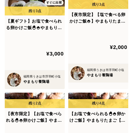
すぐに出荷
https://www.youtube.com/channel/UCmcamDyw6X8ar_
V6iJ2siUw
【夜市限定】【塩で食べる卵
【夏ギフト】お塩で食べられ
かけご飯🍚】やまもりたまご
る卵かけご飯🐣🍚やまもりた
【20個入】白身の甘みを味わ
山もりたまごは安心安全を『真剣に』考えた結果 1日500
まご【30個入】白身の甘みを
ってみませんか？
個しか生産できません。
味ってみませんか？
その５つのこだわりポイントをお伝えいたします♪
¥2,000
¥3,000
◆こだわりポイント①：飼い方 ◆日本で５％の飼い方❗
福岡県うきは市浮羽町小塩
やまもり養鶏場
福岡県うきは市浮羽町小塩
平飼いとはひろびろとした小屋の中で飼育する方式の飼
やまもり養鶏場
い方です。
日本で５％しかいません。
自由に動き回れる環境を作ることで鶏自体が健康に育ち
【夜市限定】【お塩で食べら
【お塩で食べられる🐣🍚卵か
れる🐣🍚卵かけご飯】やまも
けご飯】やまもりたまご【30
ます。
りたまご【30個入】白身の甘
個入】白身の甘みを味わって