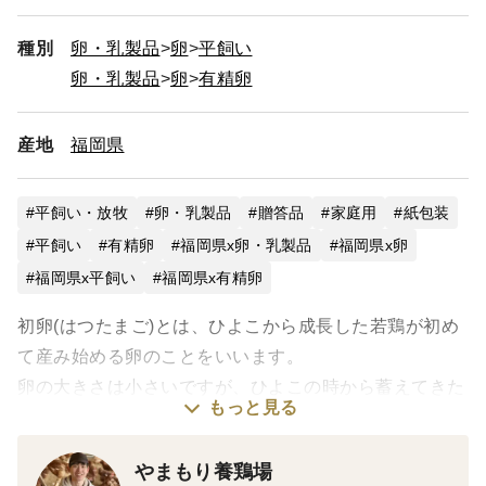
種別
卵・乳製品
卵
平飼い
卵・乳製品
卵
有精卵
産地
福岡県
平飼い・放牧
卵・乳製品
贈答品
家庭用
紙包装
平飼い
有精卵
福岡県x卵・乳製品
福岡県x卵
福岡県x平飼い
福岡県x有精卵
初卵(はつたまご)とは、ひよこから成長した若鶏が初め
て産み始める卵のことをいいます。
卵の大きさは小さいですが、ひよこの時から蓄えてきた
もっと見る
栄養価が凝縮されていて濃厚です！
安産や長寿の縁起物として昔から重宝されていて最初の
やまもり養鶏場
うちしか取れない限定品になりますのでこの機会に是非