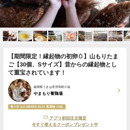
【期間限定！縁起物の初卵🥚】山もりたま
ご【30個、Sサイズ】昔からの縁起物とし
て重宝されています！
福岡県うきは市浮羽町小塩
やまもり養鶏場
食べチョクAWARD 2022 畜産物 18位
アプリ初回注文限定
今すぐ使えるクーポンプレゼント中