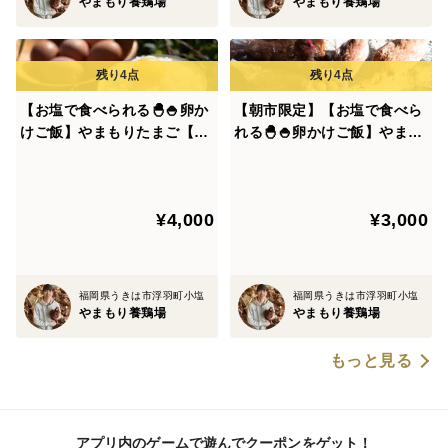
やまもり養鶏場
やまもり養鶏場
成長剤・ホルモン剤・抗生物質・添加物は使用しており
ません。
保健所により必ず投与するように定められたワクチン
【ニューカッスル病(ND)予防】 の1種類のみです。
【お塩で食べられる🐣🍚卵か
【朝市限定】【お塩で食べら
けご飯】やまもりたまご【40
れる🐣🍚卵かけご飯】やまも
個入】白身の甘みを味わって
りたまご【30個入】白身の甘
みませんか？
みを味わってみませんか？
◆こだわりポイント④：鶏の菌活？いや、発酵活⁉◆
¥4,000
¥3,000
私たちの農場は鶏舎・飼料の中に発酵菌がたくさん住ん
でいます。
福岡県うきは市浮羽町小塩
福岡県うきは市浮羽町小塩
やまもり養鶏場
やまもり養鶏場
鶏も人と同様、腸内環境を整えることがとってもとって
も重要なんです！
もっと見る
飼料には山奥で自然に生まれた強い菌を混ぜて飼料全体
を発酵させています。
アプリ内のゲームで遊んでクーポンをゲット！