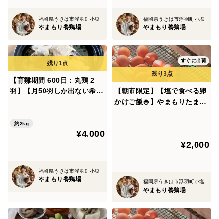
福岡県うきは市浮羽町小塩
福岡県うきは市浮羽町小塩
◆◆該当される方は覗いて行ってください♪◆◆
やまもり養鶏場
やまもり養鶏場
①食へのこだわりが強い方
②家族には安心安全な食べ物を食べてほしい
すぐに出荷
③卵の概念を変えたい
【育雛期間 600日：丸鶏 2
◆かる～く自己紹介◆
羽】【月50羽しか出ない希少
【朝市限定】【塩で食べる卵
品】準備するのは圧力鍋の
かけご飯🍚】やまもりたまご
自分の子どもに安全な食べ物を食べて欲しいという思い
み。臭み消しも要りません。
【20個入】白身の甘みを味わ
から、
【やまもりたまごのいいとこ
ってみませんか？
約2kg
脱サラをしました。
¥4,000
どり】
¥2,000
私たちは『我が子に安心して食べさせられる物』を作っ
ています。
福岡県うきは市浮羽町小塩
詳しい内容は生産者情報でご覧いただけます。
やまもり養鶏場
福岡県うきは市浮羽町小塩
やまもり養鶏場
Youtube を始めました！農場の様子や生産者の人柄を知
りたい方はぜひご覧ください！