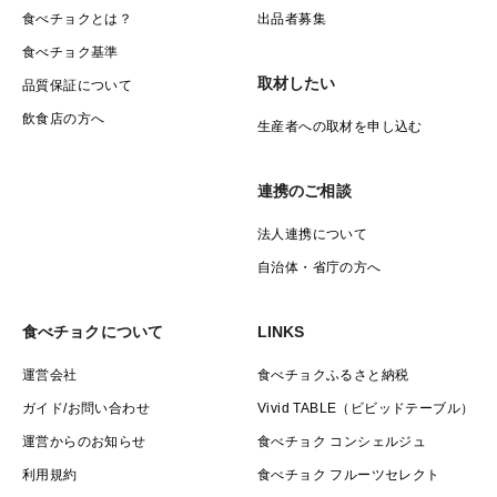
食べチョクとは？
出品者募集
これは、臭いの原因と考えられている飼料から臭いが移
食べチョク基準
ることがないためです。
取材したい
品質保証について
飼料を全て発酵させていますので、発酵菌が飼料の臭い
飲食店の方へ
生産者への取材を申し込む
を無くしてくれています。
また、自由に運動ができる環境があり、飼料の未消化が
連携のご相談
起こらないことで、
卵やお肉に臭いが移ることがありません。
法人連携について
自治体・省庁の方へ
◆こんな方に山もりたまごはおすすめです◆
食べチョクについて
LINKS
①卵かけごはんが大好きで毎朝卵かけごはん！という方
②家族には安全な食べ物を食べて欲しいという方
運営会社
食べチョクふるさと納税
③卵って生臭くてちょっと・・という方
ガイド/お問い合わせ
Vivid TABLE（ビビッドテーブル）
④サラダやお料理に生卵or半熟玉子をよく使う方
運営からのお知らせ
食べチョク コンシェルジュ
利用規約
食べチョク フルーツセレクト