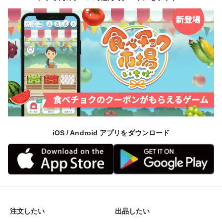
◆こだわりポイント⑤：1日でも鮮度を持たせたい◆
山もりたまごは洗卵をしません。
卵の殻にはクチクラ層という膜があるため呼吸ができる
んです。
その膜を洗ってしまうと呼吸ができなくなるため、卵の
iOS / Android アプリをダウンロード
鮮度が落ちやすくなります。
◆味の特徴◆
なんと言っても卵特有の臭みがほとんどありません。
そして、お客さまからよく言われますが、白身も甘みが
あって美味しい！！
注文したい
出品したい