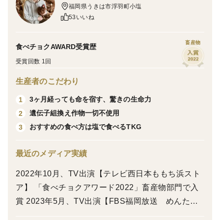
福岡県うきは市浮羽町小塩
(^_^)
53いいね
SDGsについて事務局よりお知らせ
畜産物
食べチョクAWARD受賞歴
飼料には廃棄品として捨てられる食べ物やカスを利用し
受賞回数 1回
循環型農業に取り組まれています。
生産者のこだわり
例えば、コーヒー屋さんで捨てられていたコーヒーを抽
3ヶ月経っても命を宿す、驚きの生命力
1
出した後の粉や青汁メーカーで絞り終わったケールカス
遺伝子組換え作物一切不使用
2
等など、捨てられている食べ物やカスは鶏にとっては良
おすすめの食べ方は塩で食べるTKG
3
質な食べ物になり得るのです。
最近のメディア実績
----------------------------
2022年10月、TV出演【テレビ西日本ももち浜スト
星4つ以上の投稿率（90日間） 100%をいただきました
ア】 「食べチョクアワード2022」畜産物部門で入
🎵
賞 2023年5月、TV出演【FBS福岡放送 めんたい
ありがとうございます❗
ワイド】 2023年9月、日本テレビ放送【ゼロイチ】