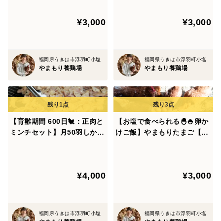
みを味わってみませんか？
みませんか？
◆こだわりポイント②：えさ◆遺伝子組え飼料は一切不
¥3,000
¥3,000
使用
飼料はメーカーに生産方法を全て確認して納得したもの
福岡県うきは市浮羽町小塩
福岡県うきは市浮羽町小塩
やまもり養鶏場
やまもり養鶏場
を使用しています。
遺伝子組え飼料は一切使用しておりません。
【育雛期間 600日🐔：正肉と
【お塩で食べられる🐣🍚卵か
魚粉の中には保存料が含まれておりますが、
ミンチセット】月50羽しか出
けご飯】やまもりたまご【30
私たちの地域は海がなく安定してお魚が手に入りませ
ない希少品 やまもりたまご
個入】白身の甘みを味わって
ん。
のいいとこどり
みませんか？
ですので今は通常の半分に減らして与えています。
¥4,000
¥3,000
◆こだわりポイント③：脱・薬剤 ◆
福岡県うきは市浮羽町小塩
福岡県うきは市浮羽町小塩