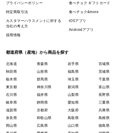
プライバシーポリシー
食べチョク ギフトカード
◆保存方法 ◆
特定商取引法
食べチョク&more
カスタマーハラスメントに対する
iOSアプリ
日の当たらない風通しの良い場所に保管ください。
当社の考え方
Androidアプリ
冷蔵庫で保管する必要はありません。
採用情報
※夏の期間につきましても常温で郵送しております。
都道府県（産地）から商品を探す
クール便を使用することで卵の受け取りの際に外気温に
北海道
青森県
岩手県
宮城県
触れてしまい、気温の差で卵に霜がついてしまいます。
秋田県
山形県
福島県
茨城県
霜がついてしまうと卵の呼吸ができなくなり鮮度に影響
栃木県
群馬県
埼玉県
千葉県
が出ます。
東京都
神奈川県
新潟県
富山県
決して食べれないわけではありませんが、より長持ちさ
石川県
福井県
山梨県
長野県
せるための方法としてやっております。
岐阜県
静岡県
愛知県
三重県
滋賀県
京都府
大阪府
兵庫県
常温便で届いた後に冷蔵庫に保管いただければ幸いで
奈良県
和歌山県
鳥取県
島根県
す。
岡山県
広島県
山口県
徳島県