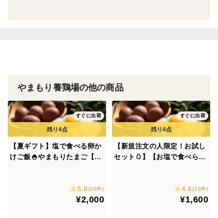
で紹介されました 2024年3月、福岡のグルメ雑誌
◆◆お忙しい方のために山もり養鶏場を端的に言う
【ソワニエ＋】に掲載されました 2024年5月、FM
と・・◆◆
福岡（ラジオ）に出演しました 2025年7月、FM福
山もりたまご、塩で卵かけご飯ができるほどクセの無い
岡（ラジオ）に出演しました 2025年11月、九州朝
卵です。
日放送【Oasis】に出演しました 2026年5月、テレ
しかも、自家配合で遺伝子組え飼料は一切不使用。
ビ西日本【ももち浜ストア】に出演しました
やまもり養鶏場の他の商品
薬剤も1種類のみしか使っていません。
動画で山もりたまごがお手元に届くまでに鶏たちがどん
すぐに出荷
すぐに出荷
な風に生活をしているのか動画にまとめました。
【夏ギフト】塩で食べる卵か
【新規注文の人限定！お試し
けご飯🍚やまもりたまご【20
セット🥚】【お塩で食べられ
個入】白身の甘みを味わって
る🐣🍚卵かけご飯】やまもり
みませんか？
たまご【20個入】白身の甘み
5.0
4.6
を味ってみませんか？
(50件)
(15件)
¥2,000
¥1,600