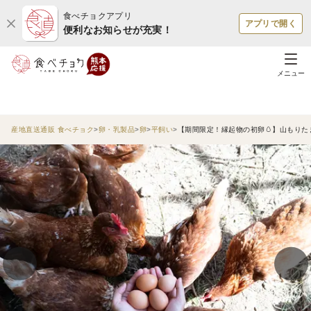
食べチョクアプリ
アプリで開く
便利なお知らせが充実！
メニュー
産地直送通販 食べチョク
卵・乳製品
卵
平飼い
【期間限定！縁起物の初卵🥚】山もりた