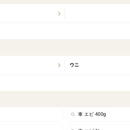
ウニ
車 エビ 400g