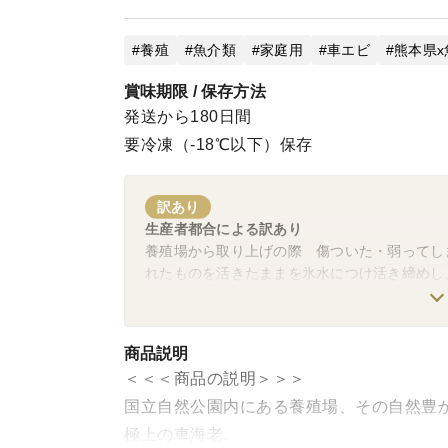
養殖
魚介類
家庭用
車エビ
熊本県x
賞味期限 / 保存方法
発送から180日間
要冷凍（-18℃以下）保存
訳あり
生産者都合による訳あり
養殖場から取り上げの際 傷ついた・弱ってし
れたものを活きたままを氷水につけ活き締めし
なります。 パックのまま流水解凍して開封し
商品説明
＜＜＜商品の説明＞＞＞
国立自然公園内にある養殖場、その自然豊
極上の車海老。