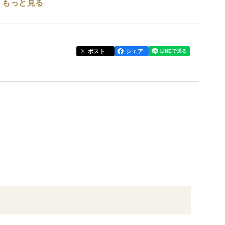
もっと見る
てしまった・脱皮してすぐで殻が柔い等の理由で選別
け活き締めし、真空パック冷凍してお届けいたしま
ポスト
シェア
に合わせてお楽しみください
後入りの小分けタイプ。
す。
てお召し上がりください。