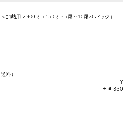
加熱用＞900ｇ（150ｇ・5尾～10尾×6パック）
別送料）
¥
+
¥
330
。