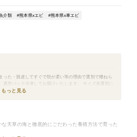
魚介類
熊本県xエビ
熊本県x車エビ
まった・脱皮してすぐで殻が柔い等の理由で選別で撥ねら
、真空パック冷凍してお届けいたします。 サイズ未選別に
、調理してお召し上がりください。
もっと見る
かな天草の海と徹底的にごだわった養殖方法で育った