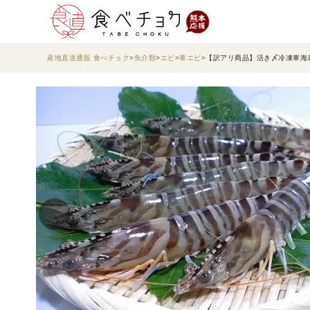
産地直送通販 食べチョク
魚介類
エビ
車エビ
【訳アリ商品】活き〆冷凍車海老＜