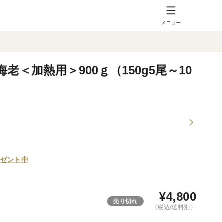
メニュー
＜加熱用＞900ｇ（150g5尾～10
ゼント中
¥
4,800
売り切れ
（税込/送料別）