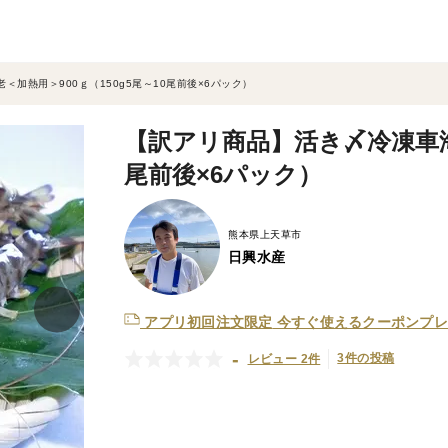
加熱用＞900ｇ（150g5尾～10尾前後×6パック）
【訳アリ商品】活き〆冷凍車海老
尾前後×6パック）
熊本県上天草市
日興水産
アプリ初回注文限定
今すぐ使えるクーポンプレ
-
3件の投稿
レビュー 2件