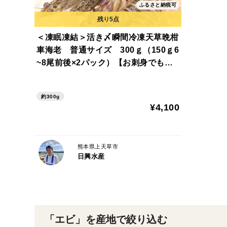
ふるさと納税可
＜凍眠凍結＞活き〆瞬間冷凍天草晩柑
車海老 普通サイズ 300ｇ（150ｇ6
~8尾前後×2パック）【お刺身でも食
べられます】＜熨斗対応可＞
約300g
¥4,100
熊本県上天草市
日興水産
「エビ」を産地で絞り込む