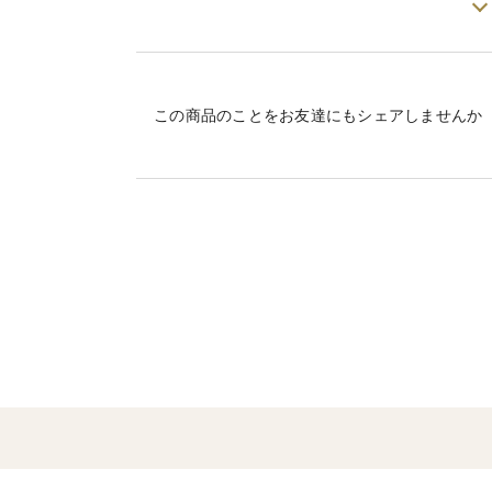
養殖場から取り上げの際 傷ついた・弱っ
で撥ねられたものを活きたままを氷水につ
す。
サイズ未選別になります。
この商品のことをお友達にもシェアしませんか
ご家庭での天ぷらやエビフライなどお好み
◆これは便利
使いやすい約150ｇの１パック5～１0尾前
こちらの商品は冷凍便でのお届けとなりま
◆車海老のお召し上がり方
パックのまま流水解凍して開封し、調理し
◆保存方法
要冷凍（-18℃以下）保存