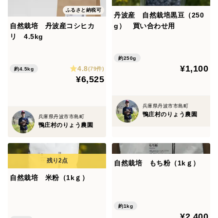
人力で行っており除草剤や殺虫剤・防虫剤も一切使用し
ふるさと納税可
丹波産 自然栽培黒豆（250
ていません。
自然栽培 丹波産コシヒカ
g） 買い合わせ用
リ 4.5kg
＜産地の特徴＞
約250g
兵庫県丹波市で有機の里と呼ばれる市島町内にある中山
¥1,100
4.8
(79件)
約4.5kg
間地域の旧鴨庄村で栽培しています。
¥6,525
水は源流域で酒造メーカーも3社あるほど水が綺麗な所
です。私の米づくりをしている地区の水は日本海に流れ
兵庫県丹波市市島町
鴨庄村のりょう農園
隣の町の水は大阪湾や瀬戸内に流れています。周りは山
兵庫県丹波市市島町
鴨庄村のりょう農園
に囲まれ土質は、粘土質です。
お豆とお米には粘土質が最高です。
丹波といえばコシヒカリ・黒豆・小豆です。
自然栽培 もち粉（1kｇ）
自然栽培 米粉（1kｇ）
＜品種など＞
皇室の神事などで使用されるもち米です。最近ですと上
約1kg
皇様が種もみを落とされ天皇陛下が即位後初の稲刈りを
¥2,400