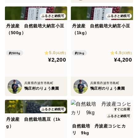
ふるさと納税可
ふるさと納税可
丹波産 自然栽培大納言小豆
丹波産 自然栽培大納言小豆
（500g）
（1kg）
5.0
4.9
(42件)
(33件)
約500g
約1kg
¥2,200
¥4,200
兵庫県丹波市市島町
兵庫県丹波市市島町
鴨庄村のりょう農園
鴨庄村のりょう農園
ふるさと納税可
すぐに出荷
ふるさと納税可
丹波産 自然栽培黒豆（1k
g）
自然栽培 丹波産コシヒカ
リ 9kg