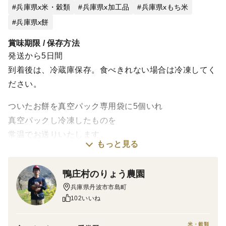
兵庫県x米・穀類
兵庫県x加工品
兵庫県xもち米
兵庫県x餅
賞味期限 / 保存方法
発送から5日間
到着後は、冷蔵庫保存。食べきれない場合は冷凍してく
ださい。
ついたお餅を真空パック専用袋に5個いれ
真空パックし冷凍したものを
常温でお送りいたします。
もっと見る
2023年度より菓子製造免許を取得し新設した加工場に
てお餅をついております。
鴨庄村のりょう農園
機械化をすすめ衛生面に気を付けて行っています。
兵庫県丹波市市島町
102いいね
到着後は、冷蔵庫で保存頂き5日以内にお召し上がりく
ださい。
米・穀類