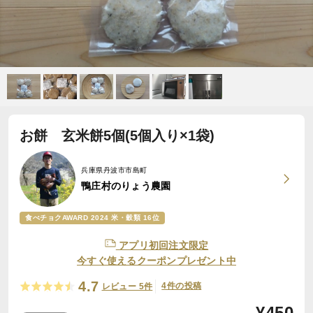
お餅 玄米餅5個(5個入り×1袋)
兵庫県丹波市市島町
鴨庄村のりょう農園
食べチョクAWARD 2024 米・穀類 16位
アプリ初回注文限定
今すぐ使えるクーポンプレゼント中
4.7
4件の投稿
レビュー 5件
¥
450