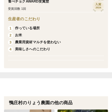
食べチョクAWARD受賞歴
5日以上お召し上がりにならない場合は、冷凍して保存
受賞回数 1回
ください。
生産者のこだわり
作っている場所
1
＜味＞
お米
2
玄米餅です。もち米の玄米をお餅にしています。
農業用資材マルチを使わない
3
プチプチ食感がたまりません。
美味しさへのこだわり
4
玄米餅は、白餅に比べて固くなりやすいです。
オーブントースターで温めてお召し上がりください。
＜栽培のこだわり＞
自然栽培のもち米を使ったお餅です。
自然栽培で育てています苗用の土づくりを去年から準備
し今日まで丹精込めて育てました。苗用の土から田んぼ
まで化学肥料や動物性堆肥（植物の枯れ草以外）は、
鴨庄村のりょう農園の他の商品
入っておりません。除草は、チェーン除草と昔ながらの