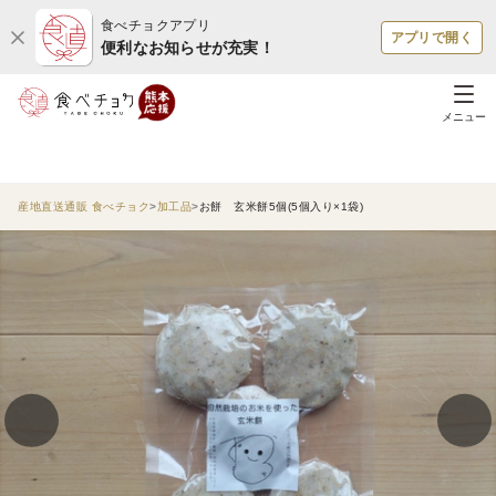
食べチョクアプリ
アプリで開く
便利なお知らせが充実！
メニュー
産地直送通販 食べチョク
加工品
お餅 玄米餅5個(5個入り×1袋)