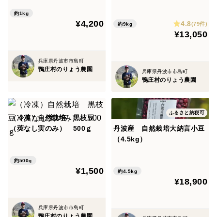
約1kg
¥4,200
4.8
(79件)
約9kg
¥13,050
兵庫県丹波市市島町
鴨庄村のりょう農園
兵庫県丹波市市島町
鴨庄村のりょう農園
ふるさと納税可
（冷凍）自然栽培 黒枝豆
（莢なし実のみ） 500ｇ
丹波産 自然栽培大納言小豆
（4.5kg）
約500g
¥1,500
約4.5kg
¥18,900
兵庫県丹波市市島町
鴨庄村のりょう農園