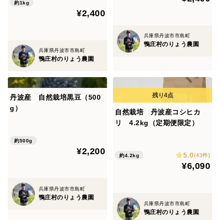
約1kg
行われたのが同品種であるマンゲツモチです。
¥2,400
お餅1個 24ｇ以上 1袋（5個入り）に120ｇ以上
兵庫県丹波市市島町
鴨庄村のりょう農園
有名なサトウの丸餅さんの丸餅が1個33ｇになりま
兵庫県丹波市市島町
鴨庄村のりょう農園
す。
丹波産 自然栽培黒豆（500
g）
自然栽培 丹波産コシヒカ
リ 4.2kg（定期便限定）
約500g
¥2,200
5.0
(43件)
約4.2kg
¥6,090
兵庫県丹波市市島町
鴨庄村のりょう農園
兵庫県丹波市市島町
鴨庄村のりょう農園