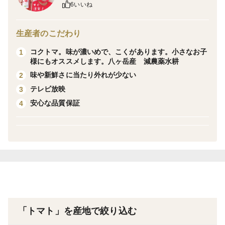
るある？残念だったこと。
6いいね
✅おいしくないトマトを買ってしまったことがある
✅おいしいトマトに出会っても、次行ったら売ってない
生産者のこだわり
✅よく売れているトマトや生産者の情報を知りたいこと
コクトマ。味が濃いめで、こくがあります。小さなお子
1
がある
様にもオススメします。八ヶ岳産 減農薬水耕
味や新鮮さに当たり外れが少ない
2
⭐️ありがとまとの食べ方ランキング⭐️
テレビ放映
3
1.おやつ
安心な品質保証
4
2.お弁当
3.サラダ
4.イタリア料理（パスタやピザ）
5.スムージー
太陽と水、自然の森、八ヶ岳産のミニトマト。コクが
あって味が濃いと言われます。
「トマト」を産地で絞り込む
甘さと酸味のバランスが良く、糖度は8〜10度くらいと