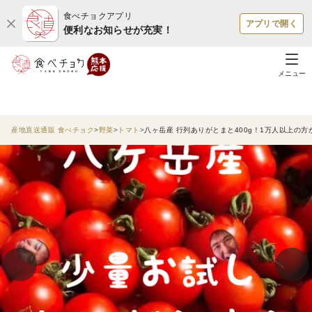
食べチョクアプリ
アプリで開く
便利なお知らせが充実！
メニュー
産地直送通販 食べチョク
野菜
トマト
八ヶ岳産 行列ありがとまと400g！1万人以上の