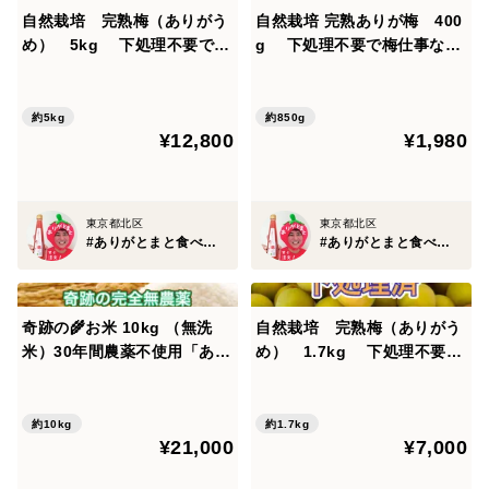
自然栽培 完熟梅（ありがう
自然栽培 完熟ありが梅 400
め） 5kg 下処理不要で梅
g 下処理不要で梅仕事なん
仕事なんと3分！ 殺菌洗浄
と3分！ 殺菌洗浄済でカビ
済でカビなどの失敗しにく
などの失敗しにくい しかも
い しかも完成も早いよ！
完成も早いよ！ 残りわずか
約5kg
約850g
¥12,800
¥1,980
東京都北区
東京都北区
#ありがとまと食べチョク店
#ありがとまと食べチョク店
奇跡の🌾お米 10kg （無洗
自然栽培 完熟梅（ありがう
米）30年間農薬不使用「あり
め） 1.7kg 下処理不要で
がとまい」おいしさも特A 一
梅仕事なんと3分！ 殺菌洗
生に一度は食べてみたい！ 種
浄済でカビなどの失敗しにく
もみから育て、除草剤、殺虫
い しかも完成も早いよ！
約10kg
約1.7kg
¥21,000
¥7,000
剤、化学肥料無使用（残りわ
ずか）