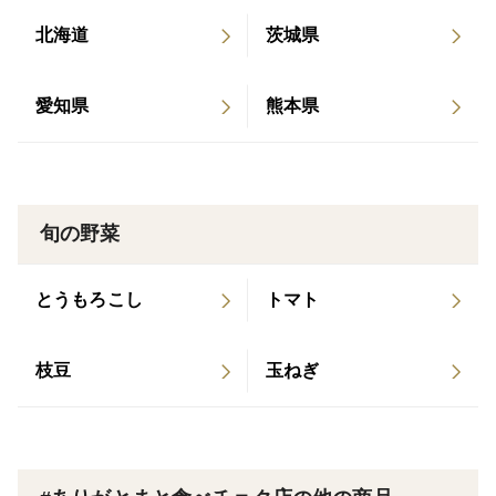
高めです。 また、緻密な肉質で食味が特にすぐれてい
北海道
茨城県
ます。
ただし、フルーツトマトのような甘さはございません。
愛知県
熊本県
＜おいしさの秘密＞
ミニトマトは標高1000mの八ヶ岳の美味しい水で生産し
ています。
晴天率が非常に高いため赤くなりやすく、昼と夜の寒暖
旬の野菜
差が大きいため、味がしっかりのります。
とうもろこし
トマト
＜品種＞
品種は主に千果です。
枝豆
玉ねぎ
気になるリコピンは、他の品種よりも多く、大玉トマト
の3～4倍含まれると言われています。
＜栽培のこだわり＞