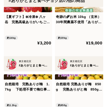
#ありがとまと食べチョク店の他の商品
水耕栽培で、肥料と水は、成長に必要な最低限の量を自
動で与えています。味などの品質や比較的、生産性が安
定しています。
【夏ギフト】❄️冷凍❄️ 八ヶ
奇跡の🌾お米 10kg （玄米）
岳 完熟高級ありがいちご
30年間農薬不使用「ありがと
「よつぼし」 900g ヘタカッ
まい」おいしさも特A 一生に
＜肥料及び農薬について＞
ト済 食べ始めたら止まらな
一度は食べてみたい！ 種もみ
農薬や化学肥料を使用してますが、水耕栽培かつ標高が
い！ホテルオークラや高島屋
から育て、除草剤、殺虫剤、
約14kg
約10kg
高いのため、使用量は、かなり少なめです。当地比９割
¥3,200
¥19,000
で採用
化学肥料無使用（残りわず
減
か）
＜発送について＞
東京都北区
東京都北区
#ありがとまと食べチョク店
#ありがとまと食べチョク店
郵便ポストに入れます。配送中に割れが発生することも
あります。あらかじめご了承ください。箱は、衛生上の
問題がない場合、積極的に再利用しています。
自然栽培 完熟ありが梅 1.
自然栽培 完熟ありが梅 850
7kg 下処理不要で梅仕事な
g 完熟ありがと梅 850g
んと3分！ 殺菌洗浄済でカ
早っ！梅干が最短1日で完
＜保存方法について＞
ビなどの失敗しにくい しか
成！ 下処理不要で塩漬け完
ヘタをとって洗っていただき、なるべく空気が少ない状
も完成も早いよ！ 残りわずか
了3分！カビなど失敗なし
約1.2kg
約850g