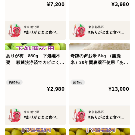
態でジップロックに入れて密封し、冷蔵庫に保管して下
¥7,200
¥3,980
残りわずか
さい。トマトに割れや傷みがあった場合、良品と分離し
て保管してください。
東京都北区
東京都北区
#ありがとまと食べチョク店
#ありがとまと食べチョク店
#ありがとまと #トマト #ミニトマト #リピトマト #プチ
トマト #リピトマト #コクトマ
ありが梅 850g 下処理不
奇跡の🌾お米 5kg （無洗
要 殺菌洗浄済でカビにく
米）30年間農薬不使用「あり
い 残りわずか
がとまい」おいしさも特A 一
生に一度は食べてみたい！ 種
もみから育て、除草剤、殺虫
約850g
約5kg
¥2,980
¥13,000
剤、化学肥料無使用（残りわ
ずか）
東京都北区
東京都北区
#ありがとまと食べチョク店
#ありがとまと食べチョク店