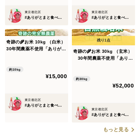
東京都北区
東京都北区
#ありがとまと食べチョク店
#ありがとまと食べチョク店
奇跡の🌾お米 10kg （白米）
30年間農薬不使用「ありがと
奇跡の🌾お米 30kg （玄米）
まい」おいしさも特A 一生に
30年間農薬不使用「ありが
一度は食べてみたい！ 種もみ
とまい」おいしさも特A 一生
から育て、除草剤、殺虫剤、
約10kg
に一度は食べてみたい！ 種も
¥15,000
化学肥料無使用（残りわず
みから育て、除草剤、殺虫
約30kg
か）
¥52,000
剤、化学肥料無使用（令和7
年分残りわずか）
東京都北区
#ありがとまと食べチョク店
東京都北区
#ありがとまと食べチョク店
もっと見る