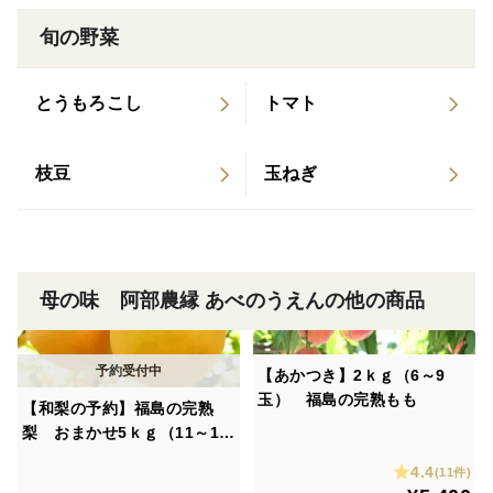
長していき曲がりねぎとなっていきます。
旬の野菜
通常のねぎよりも工程が多く夏の暑い中、植え替えや草
取りを自分たちの手で行うことは簡単ではありません
が、それでも続けているのは先人たちの努力による伝統
とうもろこし
トマト
的な栽培法を出来る限り守りたいという思いと、この栽
培法だからこその美味しさ、甘み、香りをお届け出来れ
枝豆
玉ねぎ
ばという思いからです。
またねぎ特有の匂いの素であるアリシンという成分は血
行促進や、身体を温め疲労回復にも良いとされているこ
と、ねぎの白い部分にはビタミンＣが豊富で抗酸化作用
母の味 阿部農縁 あべのうえんの他の商品
があり私たちの身体の酸化を防ぎ老化を遅らせたり、美
容にも良いとされています。
【あかつき】2ｋｇ（6～9
農薬は極力使用しせずに栽培しています。
玉） 福島の完熟もも
【和梨の予約】福島の完熟
梨 おまかせ5ｋｇ（11～16
加熱することにより、とろっとした甘みをお楽しみいた
玉） ギフト・贈答用に【8
だけます。
4.4
(11件)
月下旬～9月中旬お届け予