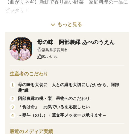
【曲がりネギ】新鮮で香り高い野菜 家庭料理の一品に
ピッタリ！
もっと見る
曲がりネギは、そのユニークな形状とともに風味豊かな
味わいが魅力の野菜です。毎日の料理に華やかさを添え
母の味 阿部農縁 あべのうえん
てくれる曲がりネギは、さまざまな料理に合う万能選手
福島県須賀川市
です。そのまま生でサラダに加えたり、炒め物や煮物に
61いいね
使ったりと、バリエーション豊富に楽しめます。
生産者のこだわり
■自然な甘みと香り
母の味を大切に 人との縁を大切にしたいから、阿部
1
曲がりネギは、じっくりと育てられた結果、甘みが豊か
農“縁”
で香り高い仕上がりに。食卓に幸せなひとときを運ぶ大
阿部農縁の桃・梨 果物へのこだわり
2
切な食材です。
「食は命」 元気でいるを応援したい
3
～熨斗（のし）・筆文字メッセージ承ります～
4
■料理の幅を広げる
料理に爽やかな風味をプラスする曲がりネギ。バーベ
最近のメディア実績