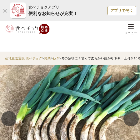
食べチョクアプリ
アプリで開く
便利なお知らせが充実！
メニュー
産地直送通販 食べチョク
野菜
ねぎ
冬の鍋物に！甘くて柔らかい曲がりネギ 土付き10本