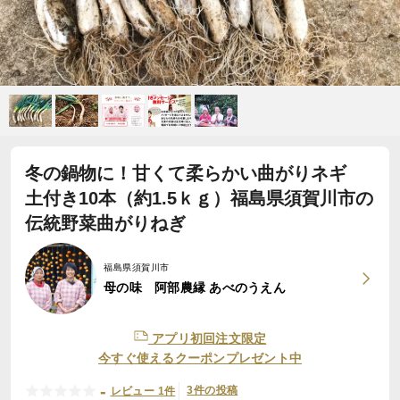
冬の鍋物に！甘くて柔らかい曲がりネギ
土付き10本（約1.5ｋｇ）福島県須賀川市の
伝統野菜曲がりねぎ
福島県須賀川市
母の味 阿部農縁 あべのうえん
アプリ初回注文限定
今すぐ使えるクーポンプレゼント中
-
3件の投稿
レビュー 1件