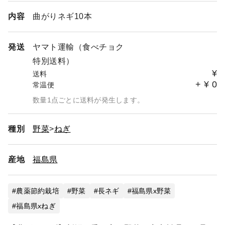
食べチョクのシステム上、注文確定後に同梱に変更する事
内容
曲がりネギ10本
が出来ません。
同梱した商品のページを作成いたしますので手間を減らす
ためご協力をお願いします。
発送
ヤマト運輸（食べチョク
その他、気になる事がありましたらお気軽にお問い合わせ
特別送料）
ください。
¥
送料
+
¥
0
常温便
※予約商品に関しては組み合わせの変更出来ませんのでご
了承ください。
数量1点ごとに送料が発生します。
種別
野菜
ねぎ
産地
福島県
農薬節約栽培
野菜
長ネギ
福島県x野菜
福島県xねぎ