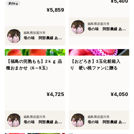
¥5,400
シンプルにゴマ油やポン酢でおひたしに！
定】
約5kg
¥5,859
アルミホイルで包んで焼いて焼きねぎに！
大きめに刻んで冬の定番、鍋やすき焼きに！
福島県須賀川市
母の味 阿部農縁 あべのうえん
福島県須賀川市
土付きの状態でお送りいたしますので、
母の味 阿部農縁 あべのうえん
同梱する米袋に入れて立てての保存をおすすめしていま
す。
【福島の完熟もも】2ｋｇ 品
【おどろき】3玉化粧箱入
種おまかせ（6～9玉）
り 硬い桃ファンに贈る
～メッセージ・のし承ります～
あなたの気持ちを添えるだけで、それは特別な贈り物と
なります。
¥4,725
¥4,050
ご希望の方には筆文字メッセージを同封してお届け。熨
斗（のし）も承っております。
文章の内容は注文時に記入いただくかお電話にてお気軽
福島県須賀川市
福島県須賀川市
にお問い合わせください。
母の味 阿部農縁 あべのうえん
母の味 阿部農縁 あべのうえん