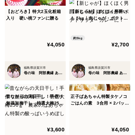
【おどろき】特大2玉化粧箱
【新じゃが】ほくほく男爵い
入り 硬い桃ファンに贈る
も 5kg｜肉じゃが・ポテトサ
ラダ・カレーに！
約5kg
¥4,050
¥2,700
福島県須賀川市
福島県須賀川市
母の味 阿部農縁 あべのうえん
母の味 阿部農縁 あべのうえん
昔ながらの天日干し！手作り
正子ばあちゃん特製タケノコ
無添加梅干し 特選大梅250
ごはんの素 3合用 × 2パッ
ｇ 農家のばあちゃん特製の
ク 朝採り新鮮筍・竹の子
酸っぱいうめぼし
¥3,600
¥4,050