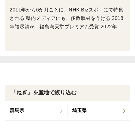
キューや鍋、和食の盛り付けにも、絶妙にマッチしま
2011年から6か月ごとに、NHK Bizスポ にて特集
す！シンプルな料理にこそ、曲がりネギの魅力を引き立
される 県内メディアにも、多数取材をうける 2018
てることができます。
年福尽漬が 福島満天堂プレミアム受賞 2022年
福島産業賞 特別賞 受賞 2024年 9月号 倫理研
■贈り物にも最適
究所 「新世」 特集 謹んで食に向か会う で掲
新鮮な曲がりネギは、大切な方への贈り物としても喜ば
載いただく
れます。野菜を通して心を伝える素敵なギフトとして、
特別なひとときを演出します。
【12月中旬以降のお届け】
★作り方にこだわりが
「ねぎ」を産地で絞り込む
甘くて太くて柔らかい、須賀川に伝わる曲がったねぎ
【曲がり葱】
群馬県
埼玉県
春に植え付けをし、夏の生育途中の段階で植え替えをす
る「やとい」という作業を行います。
この作業により寝かせて植えたねぎが太陽に向かって成