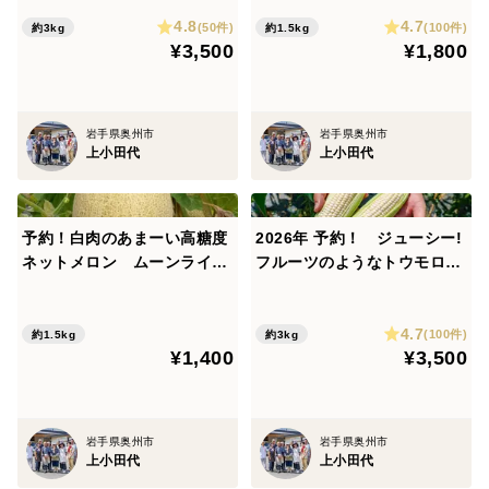
のこだわりホワイトショコラ
4.8
4.7
5本 甘さはメロン並み！（1
(50件)
(100件)
約3kg
約1.5kg
¥3,500
¥1,800
本づつ個包装）甘いとうもろ
こし
岩手県奥州市
岩手県奥州市
上小田代
上小田代
予約！白肉のあまーい高糖度
2026年 予約！ ジューシー!
ネットメロン ムーンライト
フルーツのようなトウモロコ
1.5kg1玉
シ 朝採れ直送！5つのこだわ
りホワイトショコラ10本 甘
4.7
さはメロン並み！
(100件)
約1.5kg
約3kg
¥1,400
¥3,500
岩手県奥州市
岩手県奥州市
上小田代
上小田代