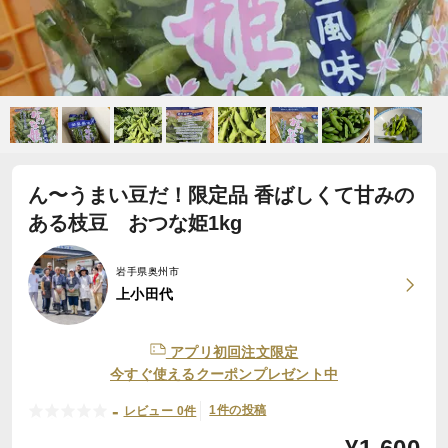
ん〜うまい豆だ！限定品 香ばしくて甘みの
ある枝豆 おつな姫1kg
岩手県奥州市
上小田代
アプリ初回注文限定
今すぐ使えるクーポンプレゼント中
-
1件の投稿
レビュー 0件