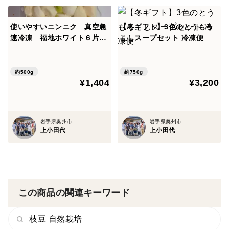
使いやすいニンニク 真空急
【冬ギフト】3色のとうもろ
速冷凍 福地ホワイト６片む
こしスープセット 冷凍便
き身 500gパック
約500g
約750g
¥1,404
¥3,200
岩手県奥州市
岩手県奥州市
上小田代
上小田代
この商品の関連キーワード
枝豆 自然栽培