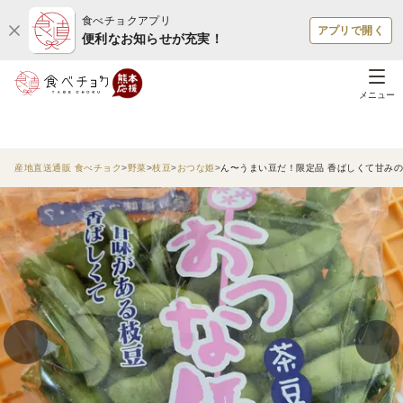
食べチョクアプリ
アプリで開く
便利なお知らせが充実！
メニュー
産地直送通販 食べチョク
野菜
枝豆
おつな姫
ん〜うまい豆だ！限定品 香ばしくて甘みの