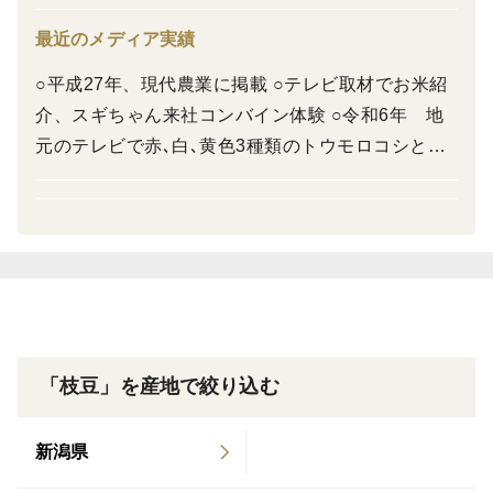
沸騰したお湯に塩をひとつまみ入れて2〜3分茹でます。
最近のメディア実績
茹でる前に塩をまぶして30分ほど置くとより美味しく食
べられます。
○平成27年、現代農業に掲載 ○テレビ取材でお米紹
介、スギちゃん来社コンバイン体験 ○令和6年 地
元のテレビで赤､白､黄色3種類のトウモロコシとト
ウモロコシスープを紹介いただく。
「枝豆」を産地で絞り込む
新潟県