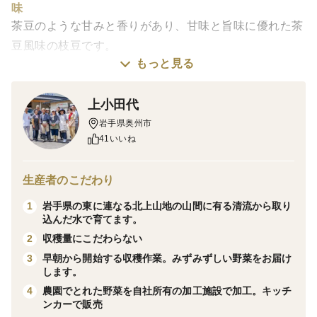
味
茶豆のような甘みと香りがあり、甘味と旨味に優れた茶
豆風味の枝豆です。
もっと見る
茶豆風味って
東北地方や新潟で昔から食べられている茶豆は甘みがあ
上小田代
り独特の風味のある枝豆です。
岩手県奥州市
41いいね
茶豆のさやは茶色の毛で覆われており、豆の色は茶色の
大豆となります。
乙な姫は白毛の枝豆に茶豆の甘み、風味を加えた画期的
生産者のこだわり
な品種です。
岩手県の東に連なる北上山地の山間に有る清流から取り
1
茹でると香ばしい香りがして食欲をそそります。
込んだ水で育てます。
収穫量にこだわらない
2
栽培・生産のこだわり
早朝から開始する収穫作業。みずみずしい野菜をお届け
3
します。
山の中にある畑で育ちました。
農園でとれた野菜を自社所有の加工施設で加工。キッチ
4
ンカーで販売
茹で方