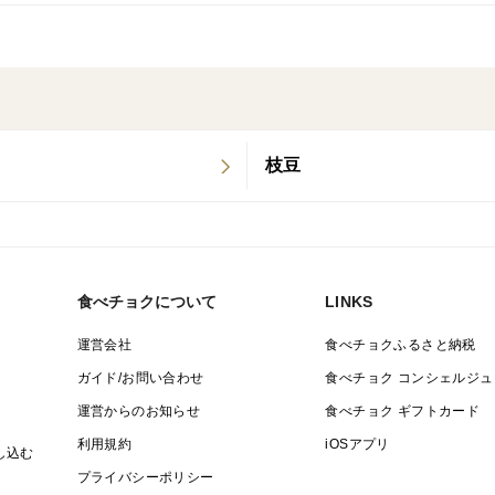
大きいサイズ・曲がり・傷あり・形が悪い
美味しさを長持ちさせる為、うすい土付き
【保存方法】
・さつま芋は、冷蔵庫にいれておくと低温
枝豆
・新聞紙やダンボールに入れて冷暗所(10°C
と傷みが早くなりますのでお気を付け下さ
食べチョクについて
LINKS
【購入者様へのお願い】
※大きさ、形、本数の指定はできません。
運営会社
食べチョクふるさと納税
ガイド/お問い合わせ
食べチョク コンシェルジュ
※一つ一つ手作業で確認しておりますが、
運営からのお知らせ
食べチョク ギフトカード
が入ることもございます。
利用規約
iOSアプリ
し込む
プライバシーポリシー