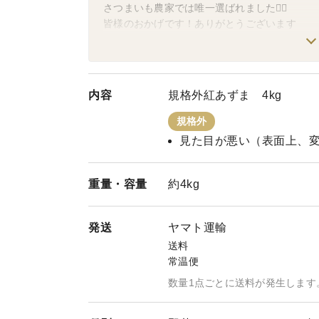
さつまいも農家では唯一選ばれました🙇‍♀️
皆様のおかげです！ありがとうございます
家族3人で作業を行っている為
発送は週1回にさせていただいております。
ご不便をおかけいたします。
内容
規格外紅あずま 4kg
規格外
見た目が悪い（表面上、
重量・
容量
約4kg
発送
ヤマト運輸
送料
常温便
数量1点ごとに送料が発生します