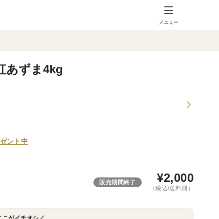
メニュー
あずま4kg
ゼント中
¥
2,000
販売期間終了
（税込/送料別）
ここがイチオシ／