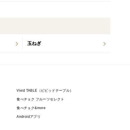
物お芋の販売になります。
での販売になります。
障害を起こし、傷みが早くなります。
玉ねぎ
〜15°Cが適温)に保管ください。また、18°Cを超える
い。
Vivid TABLE（ビビッドテーブル）
食べチョク フルーツセレクト
作業上どうしてもキズ・皮剥け・傷みのあるものなど
食べチョク&more
Androidアプリ