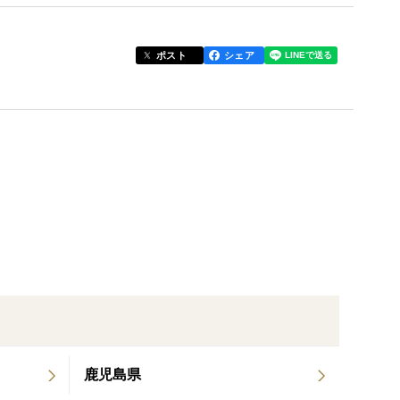
ポスト
シェア
に熟成させました！
めなので、甘い物が苦手な方にもオススメです。
方やねっとり系がお好き方はご遠慮ください🙇‍♀️
鹿児島県