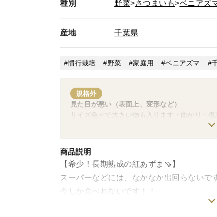
種別
野菜
さつまいも
ベニアズ
産地
千葉県
慣行栽培
野菜
家庭用
ベニアズマ
規格外
見た目が悪い（表面上、変形など）
サイズ色々で大きい物も入ります・曲がり・傷
商品説明
【希少！長期熟成の紅あずま🍠】
スーパーなどには、なかなか出回らないで
今しか食べれないです！！