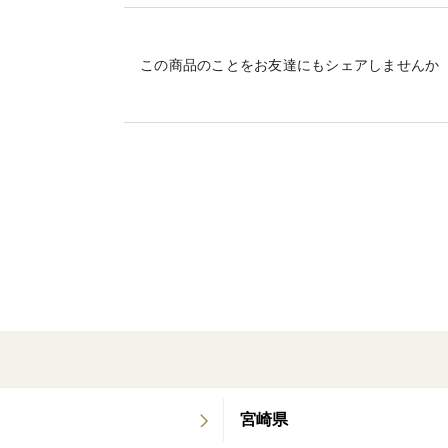
甘さに差が出ると言われる熟成期間。
通常だと20〜30日位の農家さんが多いです
この商品のことをお友達にもシェアしませんか
ひがやさんちでは、3ヶ月以上かけて丁寧
【ホクホク食感で優しい甘さ】
紅あずまといえばホクホク系
長期熟成で甘さを引き出しました！
今が1番美味しい時期です！
紅はるか・シルクスイートよりは甘さ控え
⚠️注意
優しい甘さでホクホクの為、甘さを重視させる
土付き規格外品の販売になります。
宮崎県
サイズも大小様々です。