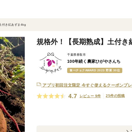
付き紅あずま4kg
規格外！【長期熟成】土付き紅
千葉県香取市
100年続く農家ひがやさんち
食べチョクAWARD 2023 野菜 30位
アプリ初回注文限定
今すぐ使えるクーポンプレ
4.7
25件の投稿
レビュー 9件
＼