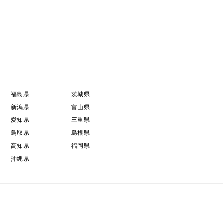
で、その分でご理解いただければ有難いです。
福島県
茨城県
新潟県
富山県
愛知県
三重県
鳥取県
島根県
高知県
福岡県
沖縄県