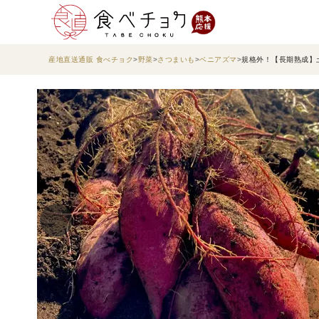
産地直送通販 食べチョク
野菜
さつまいも
ベニアズマ
規格外！【長期熟成】土