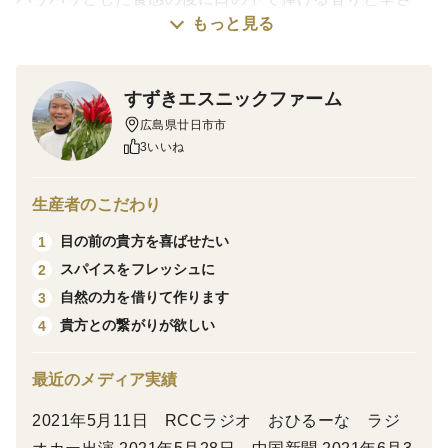
もっと見る
は、料理に強力なインパクトと癖になる味わいを加えま
す。使い方はアイディア次第、辛味や香りの追加に、既
存の辛味調味料との差し替え、漬物や調味料に追加、合
すずきエスニックファーム
わない料理は無いと確信する古くから人類と共にあった
広島県廿日市市
香辛料です。
3いいね
栽培・生産のこだわり
生産者のこだわり
栽培期間中は農薬を使わず栽培しています。
目の前の貴方を喜ばせたい
1
牛糞堆肥と石灰をベースとし、追肥は米ぬか発酵肥料に
スパイスをフレッシュに
2
油粕を追加して施しています。自然の力を借り、植物と
自然の力を借りて作ります
3
しての力を引き出す栽培を心掛けています。
貴方との繋がりが欲しい
4
産地の特徴
広島県廿日市市佐伯地区にて栽培しています。標高３０
最近のメディア実績
０ｍを超える地区において昼夜の寒暖の差が激しく、野
2021年5月11日 RCCラジオ おひるーな ラジ
菜の旨味が強くなるため農業の盛んな地区です。