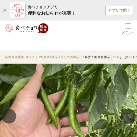
食べチョクアプリ
アプリで開く
便利なお知らせが充実！
メニュー
産地直送通販 食べチョク
野菜
唐辛子
その他唐辛子
希少！国産青唐辛子300g (ホッ