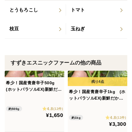
とうもろこし
トマト
枝豆
玉ねぎ
すずきエスニックファームの他の商品
希少！国産青唐辛子500g
(ホットパラソルEX)新鮮だか
希少！国産青唐辛子1kg (ホ
ら果汁たっぷりのジューシー
ットパラソルEX)新鮮だから
な一品です。料理に刻んで混
果汁たっぷりのジューシーな
4.8
ぜるだけ！
(12件)
約500g
一品です。料理に刻んで混ぜ
¥1,650
4.8
るだけ！
(12件)
約1kg
¥3,300