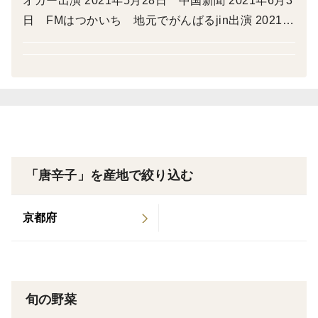
オカー出演 2021年5月28日 中国新聞 2021年6月3
日 FMはつかいち 地元でがんばるjin出演 2021年
品種
6月27日 広島ホームテレビ ５ｕｐ！
品種はホットパラソルEXです。
通常は乾燥品が流通していますが、希少なフレッシュな
味わいを伝えたいと思います。もちろん、ご自宅で乾燥
させて保存性を高めてもご利用いただけます。
保存方法など
冷蔵庫で１週間程度は問題なく保存可能です。
「唐辛子」を産地で絞り込む
冷凍でも保存いただけます。
京都府
旬の野菜