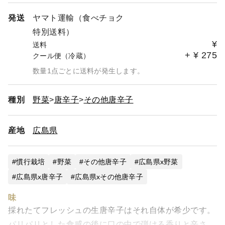
発送
ヤマト運輸（食べチョク
特別送料）
¥
送料
+
¥
275
クール便（冷蔵）
数量1点ごとに送料が発生します。
種別
野菜
唐辛子
その他唐辛子
産地
広島県
慣行栽培
野菜
その他唐辛子
広島県x野菜
広島県x唐辛子
広島県xその他唐辛子
味
採れたてフレッシュの生唐辛子はそれ自体が希少です。
パリパリとした食感の後に口の中で弾ける香りと辛さ