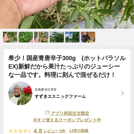
希少！国産青唐辛子300g (ホットパラソル
EX)新鮮だから果汁たっぷりのジューシー
な一品です。料理に刻んで混ぜるだけ！
広島県廿日市市
すずきエスニックファーム
アプリ初回注文限定
今すぐ使えるクーポンプレゼント中
4.8
12件の投稿
レビュー 6件