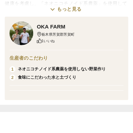
健康を考慮し、「ネオニコチノイド系農薬」を使用して
もっと見る
おりません。
OKA FARM
肥料は有機肥料をメインに使用し、
栃木県芳賀郡芳賀町
根元まで青く柔らかい、甘く旨みの濃いアスパラガスで
1いいね
す。
生産者のこだわり
ネオニコチノイド系農薬を使用しない野菜作り
1
食味にこだわった水と土づくり
2