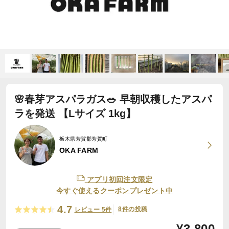
🌸春芽アスパラガス🥗 早朝収穫したアスパ
ラを発送 【Lサイズ 1kg】
栃木県芳賀郡芳賀町
OKA FARM
アプリ初回注文限定
今すぐ使えるクーポンプレゼント中
4.7
8件の投稿
レビュー 5件
¥
3,800