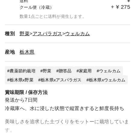
¥
送料
+
¥
275
クール便（冷蔵）
数量1点ごとに送料が発生します。
種別
野菜
アスパラガス
ウェルカム
産地
栃木県
農薬節約栽培
野菜
贈答品
家庭用
ウェルカム
栃木県x野菜
栃木県xアスパラガス
栃木県xウェルカム
賞味期限 / 保存方法
発送から7日間
冷蔵庫へ、水に浸した状態で縦置きすると鮮度長持ち
美味しさを追求した土づくりをモットーに栽培していま
す。