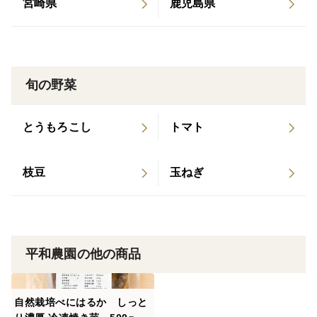
宮崎県
鹿児島県
収穫した後はつねに平均15℃程の蔵で追熟させています
掘りたてのお芋はほっくりやさしい味がし、その時なら
ではの味わい
3か月ほど追熟すると甘みが増し食感もしっとりとして
旬の野菜
きます
ご家庭でも暗く涼しい所で保管し
とうもろこし
トマト
日に日に増す甘みや食感の変化などぜひお楽しみくださ
い
枝豆
玉ねぎ
【栽培のこだわり】
農薬・肥料・除草剤など一切不使用の自然栽培です
ご家族に安心して食べて頂けます
平和農園の他の商品
貯蔵を良くする為に土付きで保管しています
【産地の特徴】
自然栽培べにはるか しっと