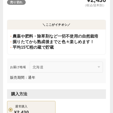
売り切れ
（税込/送料別）
＼ここがイチオシ／
農薬や肥料・除草剤など一切不使用の自然栽培
掘りたてから熟成後までと色々楽しめます！
平均15℃程の蔵で貯蔵
お届け地域
販売期間：通年
購入方法
通常購入
¥2,430