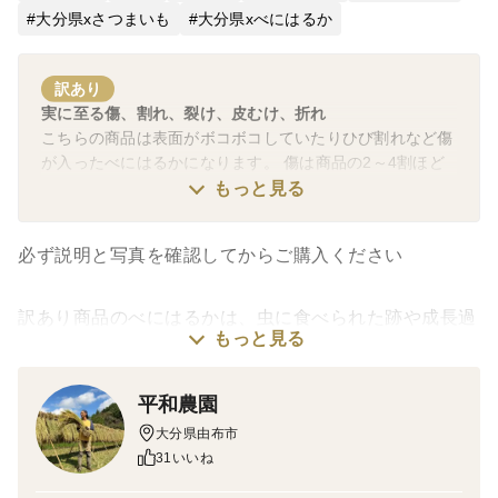
大分県xさつまいも
大分県xべにはるか
訳あり
実に至る傷、割れ、裂け、皮むけ、折れ
こちらの商品は表面がボコボコしていたりひび割れなど傷
が入ったべにはるかになります。 傷は商品の2～4割ほど
傷が入っています。 成長過程で虫食いの跡や傷が入って
もっと見る
しまいましたが味は変わらず美味しくなっています。傷の
部分を取り除いて加工用などとしてお使いください。
必ず説明と写真を確認してからご購入ください
未熟果、過熟果
サイズが大きすぎるもの。500g〜
訳あり商品のべにはるかは、虫に食べられた跡や成長過
もっと見る
程で
ひび割れなどを起こした傷があります
平和農園
商品の2～4割ほど傷が入っています
大分県由布市
虫食いの跡やが割れたりしていますが味は変わらず美味
31いいね
しく頂けます