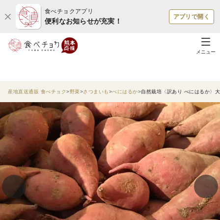
食べチョクアプリ
アプリで開く
便利なお知らせが充実！
メニュー
産地直送通販 食べチョク
野菜
さつまいも
べにはるか
自然栽培〈訳あり べにはるか〉大