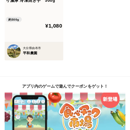
り濃厚 冷凍焼き芋 500g
自然豊かな大分県の中心あたりに位置する由布市にて栽
培しています
約500g
¥1,080
【品種】
ねっとり系さつまいものべにはるか
焼き芋はもちろん、いろんなレシピにお使いいただけま
大分県由布市
す
平和農園
【保存方法】
日の当たらない涼しい所で保存してください
適温10℃～15℃
アプリ内のゲームで遊んでクーポンをゲット！