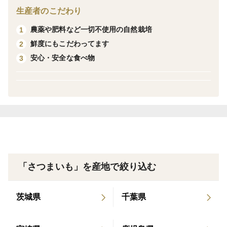
傷の部分を取り除いてからお使いください
生産者のこだわり
農薬や肥料など一切不使用の自然栽培
1
※さつまいもの実の色が黄色と白色があります
鮮度にもこだわってます
2
味に違いはござまいませんのでご安心ください(写真あ
安心・安全な食べ物
3
り)
販売中のべにはるかは令和7年11月中旬に収穫されたも
のです
オーブンや蒸し器などでゆっくり火を通す事で
しっとり食感と甘みが存分に発揮されます
サイズ混合 （お芋のサイズは約150g~900g）
「さつまいも」を産地で絞り込む
【味】
茨城県
千葉県
しっとり滑らかな食感としっかりと甘みがあるべにはる
かです