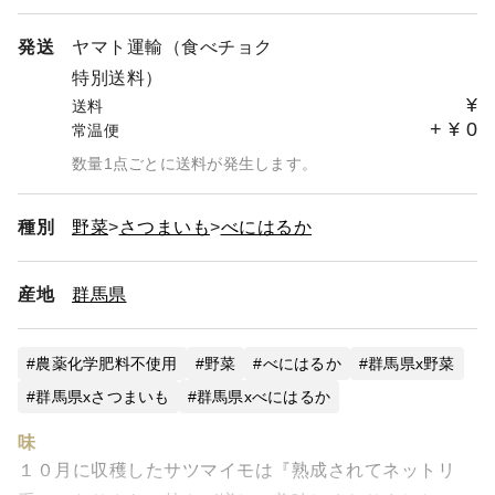
発送
ヤマト運輸（食べチョク
特別送料）
¥
送料
+
¥
0
常温便
数量1点ごとに送料が発生します。
種別
野菜
さつまいも
べにはるか
産地
群馬県
農薬化学肥料不使用
野菜
べにはるか
群馬県x野菜
群馬県xさつまいも
群馬県xべにはるか
味
１０月に収穫したサツマイモは『熟成されてネットリ