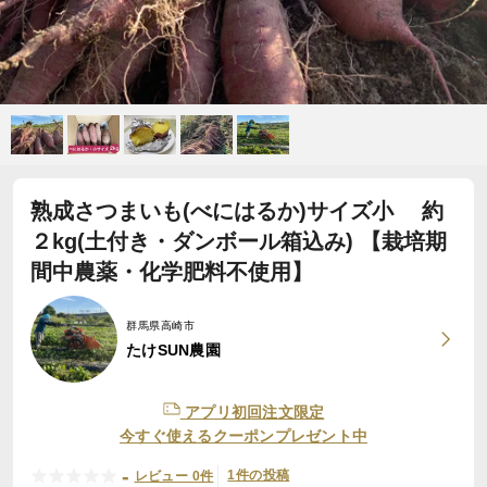
熟成さつまいも(べにはるか)サイズ小 約
２kg(土付き・ダンボール箱込み) 【栽培期
間中農薬・化学肥料不使用】
群馬県高崎市
たけSUN農園
アプリ初回注文限定
今すぐ使えるクーポンプレゼント中
-
1件の投稿
レビュー 0件