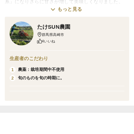
系』になりさらに甘さが増して美味しくなりました。
もっと見る
栽培・生産のこだわり
緑肥を使用し土つくりと『農薬：栽培期間中不使用』で
たけSUN農園
大事に育てています。
群馬県高崎市
4いいね
産地の特徴
私たちたけSUN農園は『上越新幹線』『北陸新幹線』の
生産者のこだわり
ちょうど分岐するところに位置しています。
農薬：栽培期間中不使用
1
この地域は砂混じりでさらっとしている土壌が特徴で、
旬のものを旬の時期に。
2
さつまいも作りに適している土壌になります。
品種の特徴
べにはるかには、麦芽糖が多く含まれる品種で、上品な
甘さが味わえるさつまいもです。
掘りたてはホクホク系ですが、貯蔵するとしっとり系に
なり、さらに、甘みが増してきます。