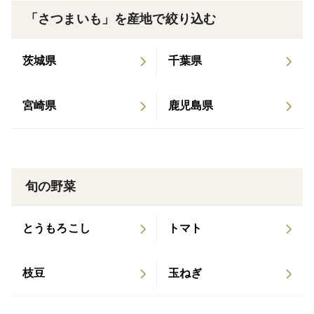
「さつまいも」を産地で絞り込む
保存方法など
たけSUN農園のさつまいもは『土付き』でお届けしてお
茨城県
千葉県
ります。
ご存じの方も多いかと思いますが、基本的にさつまいも
は、常温での保存が適しているといわれています。
宮崎県
鹿児島県
また、あまり水分にも強くないので、保存の場合は洗わ
ずにそのまま保存する方が保存がききます。
適温は10℃から15℃くらいなので、冬場は暖房の当たら
ない冷暗所で保存してくださいね。
旬の野菜
①1本ずつ新聞紙で包む
とうもろこし
トマト
②紙袋や麻袋、段ボールなどに入れる
③風通しがよく、直射日光に当たらない場所で保存
枝豆
玉ねぎ
どんな料理に向いている？