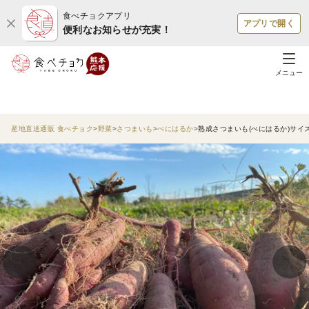
食べチョクアプリ
アプリで開く
便利なお知らせが充実！
メニュー
産地直送通販 食べチョク
野菜
さつまいも
べにはるか
熟成さつまいも(べにはるか)サイ