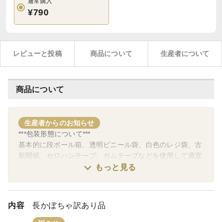
通常購入
¥790
レビューと投稿
商品について
生産者について
商品について
生産者からのお知らせ
***包装形態について***
基本的に段ボール箱、透明ビニール袋、白色のレジ袋、古
新聞紙、セロハンテープ、ガムテープなどを使用して適宜
に梱包いたします。商品の値段を抑えるためなど様々な理
もっと見る
由により野菜などを直接古新聞紙で包みますので、抵抗の
ある方のご購入はお控えください。
内容
長かぼちゃ訳あり品
***商品の発送について***
午前9時以降のご注文につきましては原則翌営業日の発送