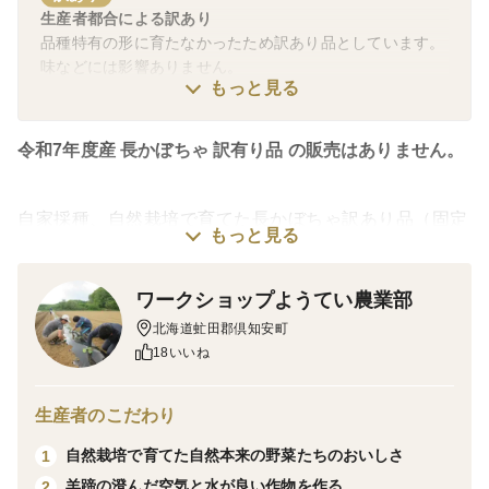
す。
生産者都合による訳あり
品種特有の形に育たなかったため訳あり品としています。
***沖縄県への送料について***
味などには影響ありません。
沖縄県への発送について別途送料が発生いたします。
もっと見る
別途送料を加算した商品をお作りいたしますので、ご注文
の前にご連絡をお願い致します。
令和7年度産 長かぼちゃ 訳有り品 の販売はありません。
60サイズ（2kg）商品代 + 標準送料 + 400円
80サイズ（5kg）商品代 + 標準送料 + 1,000円
100サイズ（10kg）商品代 + 標準送料 + 1,600円
自家採種、自然栽培で育てた長かぼちゃ訳あり品（固定
その他の地域でも100サイズ以上のお荷物になりますと、
もっと見る
種)です。
別途送料が発生します。
ご不便をおかけいたしますがご理解の程よろしくお願いい
9月30日に収穫しました。
ワークショップようてい農業部
たします。
北海道虻田郡倶知安町
『訳あり品』
18いいね
長かぼちゃの品種で、本来なら肌が白く、長く伸びるか
ぼちゃなのですが、ラグビーボールのように楕円になっ
生産者のこだわり
てしまっただけで、味などは一般的な栗かぼちゃと同じ
自然栽培で育てた自然本来の野菜たちのおいしさ
1
でホクホクで甘く美味しいかぼちゃです。
羊蹄の澄んだ空気と水が良い作物を作る
2