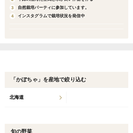
自然栽培パーティに参加しています。
3
農薬、化学肥料、除草剤などを一切使用していないので
インスタグラムで栽培状況を発信中
4
安心安全で美味しいです。
一般的に皮まで食べるかぼちゃなら自然栽培にこだわっ
てみてはいかがでしょうか？
普通の栗かぼちゃと同様な料理に使用できます。
ポタージュや茹でて潰した物をかぼちゃサラダに。その
他、パンプキンパイやプリンなど菓子の素材としてもお
勧めです。
「かぼちゃ」を産地で絞り込む
1玉で2.0～2.4kgの重量です。
北海道
※肌の色が一般的な緑色と、品種本来の白に近い色と二
種類ありますが、どちらが届くかは選択できませんので
ご留意ください。色による味の違いはありません。
※在庫の状況により大きめのかぼちゃになる場合があり
旬の野菜