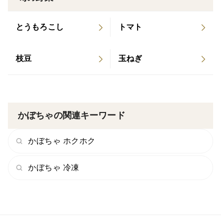
ます。
※乾燥等により表示重量に多少の誤差が生じる場合があ
とうもろこし
トマト
ります。
※稀にヘタにカビが乗っている場合がありますが、拭い
てあげれば問題なく食べられます。
枝豆
玉ねぎ
かぼちゃの関連キーワード
かぼちゃ ホクホク
かぼちゃ 冷凍