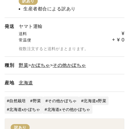
訳あり
となります。
生産者都合による訳あり
土日祝日の発送を行っておりませんので、お届け希望日に
よっては余裕を持って発送させていただく場合がありま
す。
発送
ヤマト運輸
お届け希望日の指定が不要な場合は、注文フォーム下部、
¥
送料
[特記事項]に「お届け希望日指定なし」と記載いただけれ
+
¥
0
常温便
ば、お届け希望日を記載せずに発送します。
複数注文すると送料がまとまります。
※お届け希望日の指定がない場合は翌営業日発送を心掛け
ておりますが、社内規定や天候など諸事情により発送が遅
れる場合があります、ご理解の程よろしくおねがいしま
種別
野菜
かぼちゃ
その他かぼちゃ
す。
***クロネコゆうパケットでの発送について***
産地
北海道
送料がオトクなクロネコゆうパケットですが、ヤマト運輸
を経由して日本郵便が郵便受けにお届けするシステムに変
自然栽培
更になっております。変更に伴い到着日の予想が難しく
野菜
その他かぼちゃ
北海道x野菜
なってしまいました。
北海道xかぼちゃ
北海道xその他かぼちゃ
付きましては今まで通り旧ネコポスでお届けできていた日
数でお届け日をお伝えいたしますが、お届け日が伸びる可
能性がありますのでご了承のほどよろしくお願いいたしま
訳あり