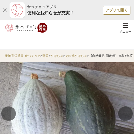
食べチョクアプリ
アプリで開く
便利なお知らせが充実！
メニュー
産地直送通販 食べチョク
野菜
かぼちゃ
その他かぼちゃ
【自然栽培 固定種】令和6年度 北