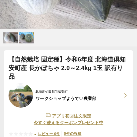
【自然栽培 固定種】令和6年度 北海道倶知
安町産 長かぼちゃ 2.0～2.4kg 1玉 訳有り
品
北海道虻田郡倶知安町
ワークショップようてい農業部
アプリ初回注文限定
今すぐ使えるクーポンプレゼント中
-
0件の投稿
レビュー 0件