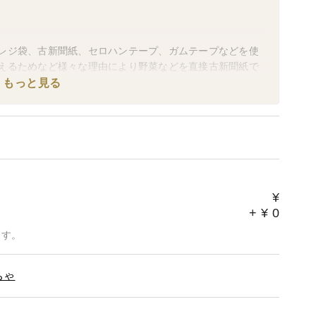
レジ袋、古新聞紙、セロハンテープ、ガムテープなどを使
えるためなど様々な理由により野菜などを直接古新聞紙で
ください。
もっと見る
業日の発送となります。
け希望日によっては余裕を持って発送させていただく場合
ーム下部、[特記事項]に「お届け希望日指定なし」と記載
します。
¥
送を心掛けておりますが、社内規定や天候など諸事情によ
+
¥
0
ろしくおねがいします。
ます。
ヤマト運輸を経由して日本郵便が郵便受けにお届けするシ
ちゃ
着日の予想が難しくなってしまいました。
きていた日数でお届け日をお伝えいたしますが、お届け日
ろしくお願いいたします。