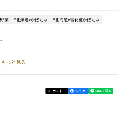
ます。
x野菜
北海道xかぼちゃ
北海道x雪化粧かぼちゃ
で、ご注文の前にご連絡をお願い致します。
た。
円
なりますと、別途送料が発生します。
くお願いいたします。
。
もっと見る
ていないので安心安全で美味しいです。
ポスト
シェア
培にこだわってみてはいかがでしょうか？
た味わいのかぼちゃです。
糖に変わり美味しくなりますのでご自宅で追熟をお勧