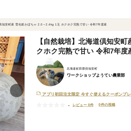
安町産 雪化粧かぼちゃ 2.0～2.4kg 1玉 ホクホク完熟で甘い 令和7年度産
【自然栽培】北海道倶知安町産 雪
クホク完熟で甘い 令和7年度
北海道虻田郡倶知安町
ワークショップようてい農業部
アプリ初回注文限定
今すぐ使えるクーポンプレ
-
0件の投稿
レビュー 0件