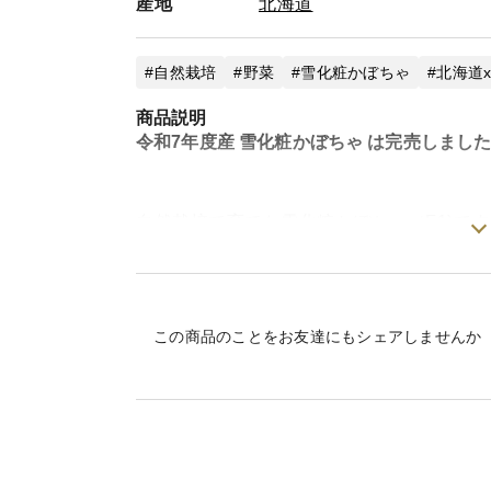
産地
北海道
***沖縄県への送料について***
沖縄県への発送について別途送料が発生いたし
自然栽培
野菜
雪化粧かぼちゃ
北海道
別途送料を加算した商品をお作りいたしますの
商品説明
60サイズ（2kg）商品代 + 標準送料 + 400円
令和7年度産 雪化粧かぼちゃ は完売しまし
80サイズ（5kg）商品代 + 標準送料 + 1,000円
100サイズ（10kg）商品代 + 標準送料 + 1,600
その他の地域でも100サイズ以上のお荷物に
ご不便をおかけいたしますがご理解の程よろし
自然栽培で育てた雪化粧かぼちゃ（F1)です
9月11日に収穫しました。
農薬、化学肥料、除草剤などを一切使用し
この商品のことをお友達にもシェアしませんか
一般的に皮まで食べるかぼちゃなら自然栽
何と言っても北海道産の美味しい味わい!!
雪化粧かぼちゃは甘みが強く、ホクホクし
また、貯蔵性に優れており11月頃が澱粉が