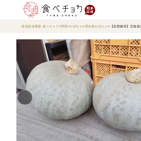
産地直送通販 食べチョク
野菜
かぼちゃ
雪化粧かぼちゃ
【自然栽培】北海道倶知