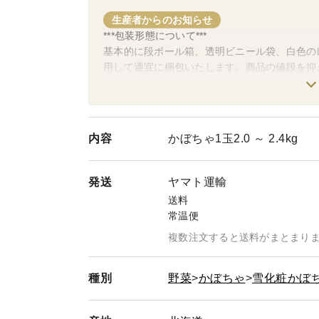
生産者からのお知らせ
***包装形態について***
基本的に段ボール箱、透明ビニール袋、白色の
用して適宜に梱包いたします。商品の値段を抑
包みますので、抵抗のある方のご購入はお控え
***商品の発送について***
午前9時以降のご注文につきましては原則翌営
内容
かぼちゃ1玉2.0 ～ 2.4kg
土日祝日の発送を行っておりませんので、お届
があります。
お届け希望日の指定が不要な場合は、注文フォ
発送
ヤマト運輸
いただければ、お届け希望日を記載せずに発送
送料
※お届け希望日の指定がない場合は翌営業日発
常温便
り発送が遅れる場合があります、ご理解の程よ
複数注文すると送料がまとまり
***クロネコゆうパケットでの発送について***
送料がオトクなクロネコゆうパケットですが、
種別
野菜
かぼちゃ
雪化粧かぼ
ステムに変更になっております。変更に伴い到
付きましては今まで通り旧ネコポスでお届けで
が伸びる可能性がありますのでご了承のほどよ